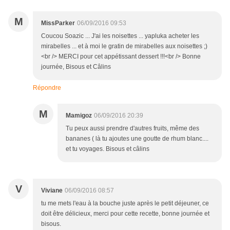
M
MissParker
06/09/2016 09:53
Coucou Soazic ... J'ai les noisettes ... yapluka acheter les
mirabelles ... et à moi le gratin de mirabelles aux noisettes ;)
<br /> MERCI pour cet appétissant dessert !!!<br /> Bonne
journée, Bisous et Câlins
Répondre
M
Mamigoz
06/09/2016 20:39
Tu peux aussi prendre d'autres fruits, même des
bananes ( là tu ajoutes une goutte de rhum blanc....
et tu voyages. Bisous et câlins
V
Viviane
06/09/2016 08:57
tu me mets l'eau à la bouche juste après le petit déjeuner, ce
doit être délicieux, merci pour cette recette, bonne journée et
bisous.