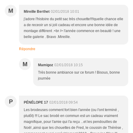
M
Mireille Berthet
02/01/2018 10:01
j'adore l'histoire du petit sac très chouette!!!!quelle chance elle
a de receoir un si joli cadeau et encore une bonne idée de
montage différent .<br /> l'année commence en beauté ! une
belle galerie . Bravo .Mireille.
Répondre
M
Mamigoz
02/01/2018 10:15
Très bonne ambiance sur ce forum ! Bisous, bonne
journée
P
PÉNÉLOPE 17
02/01/2018 09:54
Les brodeuses comment fort bien l'année (ou l'ont terminé ,
plutôt) !!! Le sac brodé en commun est un cadeau vraiment
magnifique, pour l'amie qui l'a reçu ...et les pendouilles de
Noël ,ainsi que les chouettes de Fred, le coussin de Thérèse ,