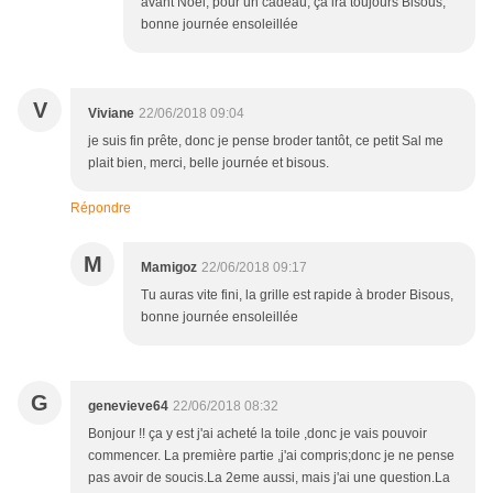
avant Noël, pour un cadeau, ça ira toujours Bisous,
bonne journée ensoleillée
V
Viviane
22/06/2018 09:04
je suis fin prête, donc je pense broder tantôt, ce petit Sal me
plait bien, merci, belle journée et bisous.
Répondre
M
Mamigoz
22/06/2018 09:17
Tu auras vite fini, la grille est rapide à broder Bisous,
bonne journée ensoleillée
G
genevieve64
22/06/2018 08:32
Bonjour !! ça y est j'ai acheté la toile ,donc je vais pouvoir
commencer. La première partie ,j'ai compris;donc je ne pense
pas avoir de soucis.La 2eme aussi, mais j'ai une question.La