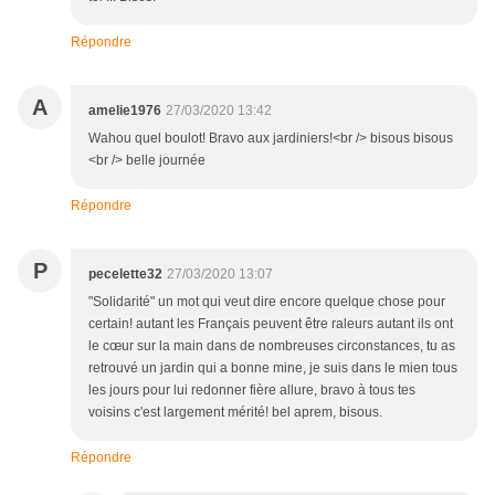
Répondre
A
amelie1976
27/03/2020 13:42
Wahou quel boulot! Bravo aux jardiniers!<br /> bisous bisous
<br /> belle journée
Répondre
P
pecelette32
27/03/2020 13:07
"Solidarité" un mot qui veut dire encore quelque chose pour
certain! autant les Français peuvent être raleurs autant ils ont
le cœur sur la main dans de nombreuses circonstances, tu as
retrouvé un jardin qui a bonne mine, je suis dans le mien tous
les jours pour lui redonner fière allure, bravo à tous tes
voisins c'est largement mérité! bel aprem, bisous.
Répondre