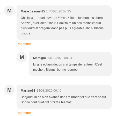
M
Marie Jeanne 85
14/08/2020 07:35
Oh ! la la ..... quel ouvrage !!!!<br /> Beau torchon ma chère
Soazic , quel talent <br /> Il doit faire un peu moins chaud ,
plus lourd et orageux donc pas plus agréable <br /> Bisous
bisous
Répondre
M
Mamigoz
14/08/2020 08:24
Ici gris et humide, un vrai temps de rentrée ! C'est
moche... Bisous, bonne journée
M
Martine68
14/08/2020 06:40
Bonjour! Tu as bien avancé dans ta broderie! que c'est beau!
Bonne continuation! bizzz! à bientôt!
Répondre