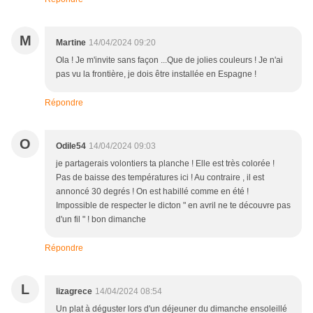
M
Martine
14/04/2024 09:20
Ola ! Je m'invite sans façon ...Que de jolies couleurs ! Je n'ai
pas vu la frontière, je dois être installée en Espagne !
Répondre
O
Odile54
14/04/2024 09:03
je partagerais volontiers ta planche ! Elle est très colorée !
Pas de baisse des températures ici ! Au contraire , il est
annoncé 30 degrés ! On est habillé comme en été !
Impossible de respecter le dicton " en avril ne te découvre pas
d'un fil " ! bon dimanche
Répondre
L
lizagrece
14/04/2024 08:54
Un plat à déguster lors d'un déjeuner du dimanche ensoleillé