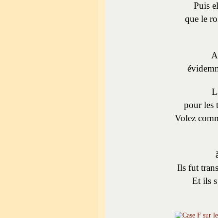
Puis e
que le ro
A
évidemme
L
pour les 
Volez comm
Ils fut tr
Et ils 