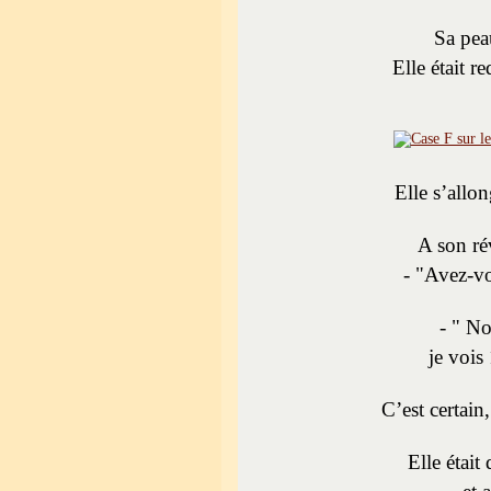
Sa pea
Elle était r
Elle s’allon
A son rév
- "Avez-vo
- " No
je vois
C’est certain,
Elle était