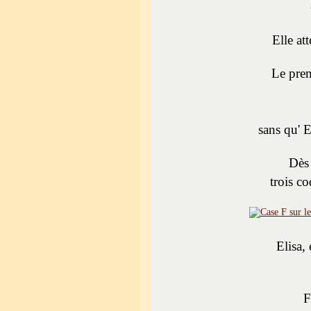
Elle at
Le prem
sans qu' E
Dès 
trois co
Elisa,
F