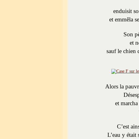
enduisit 
et emmêla se
Son pè
et n
sauf le chien
Alors la pauvr
Désesp
et marcha 
C’est ain
L’eau y était 