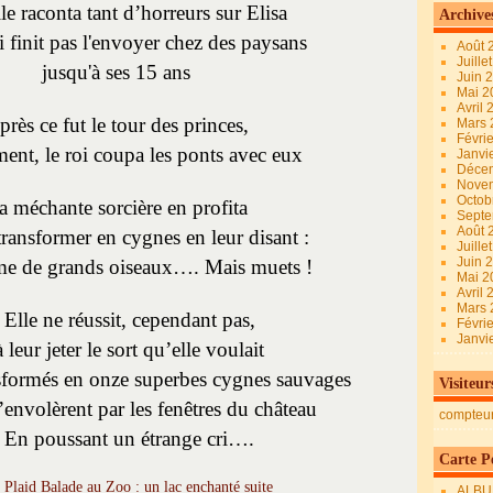
lle raconta tant d’horreurs sur Elisa
Archive
i finit pas l'envoyer chez des paysans
Août 
Juille
jusqu'à ses 15 ans
Juin 
Mai 
Avril
près ce fut le tour des princes,
Mars
Févri
nt, le roi coupa les ponts avec eux
Janvi
Déce
Nove
Octob
a méchante sorcière en profita
Sept
Août 
transformer en cygnes en leur disant :
Juille
Juin 
e de grands oiseaux…. Mais muets !
Mai 
Avril
Mars
Elle ne réussit, cependant pas,
Févri
Janvi
à leur jeter le sort qu’elle voulait
ansformés en onze superbes cygnes sauvages
Visiteur
s’envolèrent par les fenêtres du château
compteu
En poussant un étrange cri….
Carte Pe
ALBU