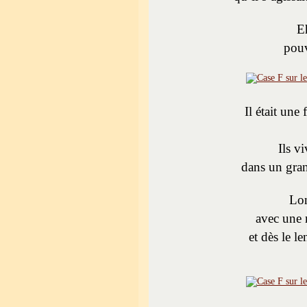
E
pouv
Il était une f
Ils v
dans un gran
Lon
avec une m
et dès le l