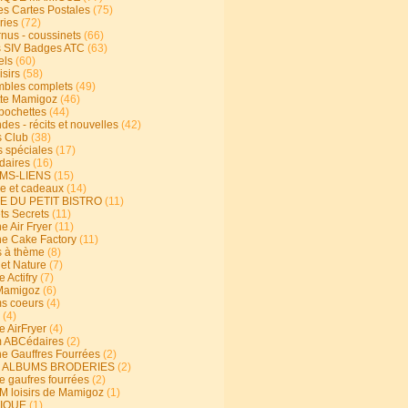
s Cartes Postales
(75)
ries
(72)
rnus - coussinets
(66)
 SIV Badges ATC
(63)
els
(60)
isirs
(58)
bles complets
(49)
te Mamigoz
(46)
-pochettes
(44)
es - récits et nouvelles
(42)
 Club
(38)
s spéciales
(17)
aires
(16)
MS-LIENS
(15)
ie et cadeaux
(14)
E DU PETIT BISTRO
(11)
ts Secrets
(11)
e Air Fryer
(11)
ne Cake Factory
(11)
s à thème
(8)
 et Nature
(7)
e Actifry
(7)
Mamigoz
(6)
s coeurs
(4)
(4)
e AirFryer
(4)
 ABCédaires
(2)
ne Gauffres Fourrées
(2)
E ALBUMS BRODERIES
(2)
e gaufres fourrées
(2)
 loisirs de Mamigoz
(1)
IQUE
(1)