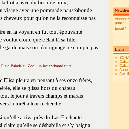
la frotta avec du brou de noix,
son visage avec une pommade nauséabonde
Newslet
s cheveux pour qu’on ne la reconnaisse pas
Abonnez-
publiés.
Email
re en la voyant en fut tout épouvanté
e voulut croire que c'était là sa fille,
 de garde mais son témoignage ne compte pas.
Liens
BONJ
Calcul
Calcul
Anne-M
Aux fi
e Elisa pleura en pensant à ses onze frères,
érée, elle se glissa hors du château
tout le jour à travers champs et marais
vers la forêt à leur recherche
si qu’elle arriva près du Lac Enchanté
si claire qu’elle se déshabilla et s’y baigna