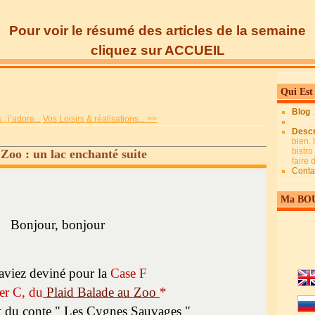
Pour voir le résumé des articles de la semaine
cliquez sur ACCUEIL
Qui Est
Blog
 , j’adore...
Vos Loisirs & réalisations... >>
Descr
bien. 
bistro
 Zoo : un lac enchanté suite
faire
Conta
Ma BO
Bonjour, bonjour
aviez deviné pour la
Case F
er C, du
Plaid Balade au Zoo
*
ait du conte " Les Cygnes Sauvages "