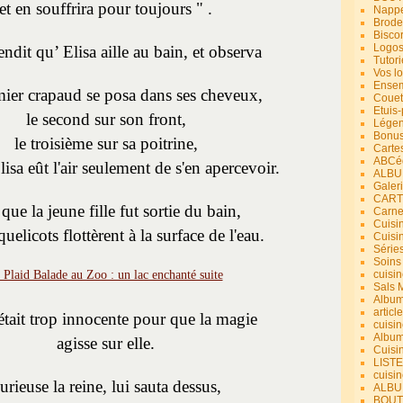
et en souffrira pour toujours " .
Nappe
Brode
Bisco
Logos
tendit qu’ Elisa aille au bain, et observa
Tutori
Vos lo
Ensem
ier crapaud se posa dans ses cheveux,
Couet
Etuis
le second sur son front,
Légend
Bonus
le troisième sur sa poitrine,
Carte
ABCéd
lisa eût l'air seulement de s'en apercevoir.
ALBU
Galer
CART
que la jeune fille fut sortie du bain,
Carne
Cuisin
quelicots flottèrent à la surface de l'eau.
Cuisi
Série
Soins
cuisin
Sals 
Album
article
 était trop innocente pour que la magie
cuisin
Album
agisse sur elle.
Cuisi
LIST
cuisin
urieuse la reine, lui sauta dessus,
ALBUM
BOUT