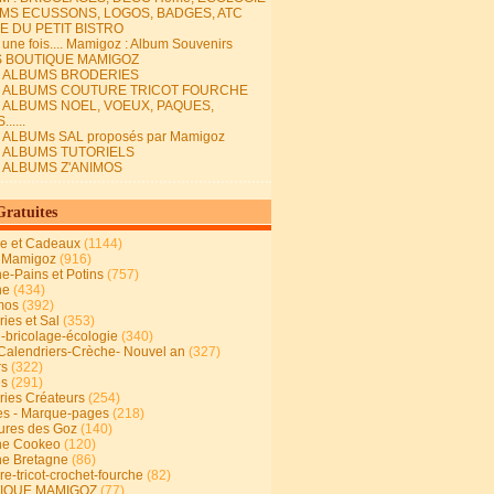
MS ECUSSONS, LOGOS, BADGES, ATC
E DU PETIT BISTRO
it une fois.... Mamigoz : Album Souvenirs
S BOUTIQUE MAMIGOZ
E ALBUMS BRODERIES
E ALBUMS COUTURE TRICOT FOURCHE
E ALBUMS NOEL, VOEUX, PAQUES,
.....
 ALBUMs SAL proposés par Mamigoz
E ALBUMS TUTORIELS
E ALBUMS Z'ANIMOS
Gratuites
ie et Cadeaux
(1144)
 Mamigoz
(916)
ne-Pains et Potins
(757)
ne
(434)
mos
(392)
ies et Sal
(353)
n-bricolage-écologie
(340)
Calendriers-Crèche- Nouvel an
(327)
rs
(322)
es
(291)
ries Créateurs
(254)
s - Marque-pages
(218)
ures des Goz
(140)
ne Cookeo
(120)
ne Bretagne
(86)
e-tricot-crochet-fourche
(82)
IQUE MAMIGOZ
(77)