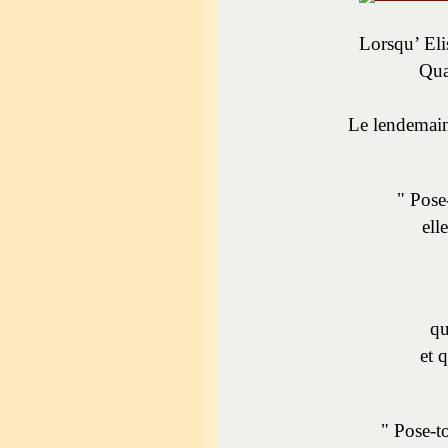
Lorsqu’ Eli
Qua
Le lendemain,
" Pose-
ell
qu
et 
" Pose-t