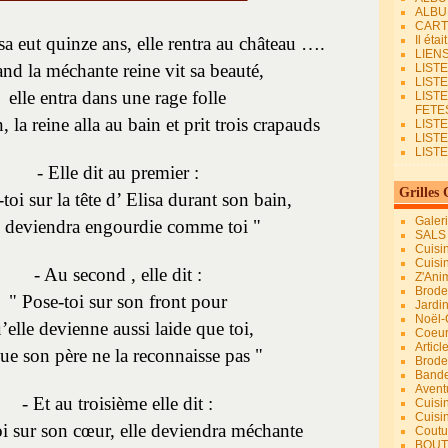
ALBU
CART
sa eut quinze ans, elle rentra au château ….
Il éta
LIEN
nd la méchante reine vit sa beauté,
LIST
LIST
elle entra dans une rage folle
LIST
FETES.
 la reine alla au bain et prit trois crapauds
LISTE
LIST
LIST
- Elle dit au premier :
Grilles 
toi sur la tête d’ Elisa durant son bain,
Galer
e deviendra engourdie comme toi "
SALS
Cuisi
Cuisi
- Au second , elle dit :
Z'Ani
Broder
" Pose-toi sur son front pour
Jardi
Noël-
’elle devienne aussi laide que toi,
Coeu
Articl
que son père ne la reconnaisse pas "
Brode
Bande
Avent
- Et au troisième elle dit :
Cuisi
Cuisi
oi sur son cœur, elle deviendra méchante
Coutur
BOUT