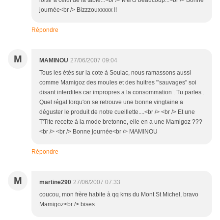
loisir à celui de la table...<br /> Merci beaucoup...<br /> Bonne
journée<br /> Bizzzouxxxxx !!
Répondre
M
MAMINOU
27/06/2007 09:04
Tous les étés sur la cote à Soulac, nous ramassons aussi
comme Mamigoz des moules et des huitres "'sauvages" soi
disant interdites car impropres a la consommation . Tu parles .
Quel régal lorqu'on se retrouve une bonne vingtaine a
déguster le produit de notre cueillette....<br /> <br /> Et une
T'Tite recette à la mode bretonne, elle en a une Mamigoz ???
<br /> <br /> Bonne journée<br /> MAMINOU
Répondre
M
martine290
27/06/2007 07:33
coucou, mon frère habite à qq kms du Mont St Michel, bravo
Mamigoz<br /> bises