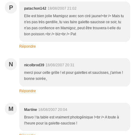
P
patachon142
18/08/2007 21:02
Elle est bien jolie Mamigoz avec son ciré jaune!<br /> Mais tu
n'es pas très gentille, tu vas faire galette-saucisse ce soir, tu
n'as pas confience en Mamigoz, peut être trouvera-t-elle du
bon poisson.<br /> biz<br /> Pat
Répondre
N
nicolbrod39
18/08/2007 20:31
merci pour cette grille ! et pour galettes et saucisses, j'arrive !
bonne soirée,
Répondre
M
Martine
18/08/2007 20:04
Bravo ! ta table est vraiment photogénique !<br /> A toute à
l'heure pour la galette-saucisse !