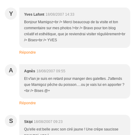
Y
Yves Lafont
18/08/2007 14:33
Bonjour Mamigoz<br /> Merci beaucoup de ta visite et ton
commentaire sur mes photos !<br /> Bravo pour ton blog
créatif et esthétique, que je reviendrai visiter régulièrement<br
/> Bises<br /> YVES
Répondre
A
Agnès
18/08/2007 09:55
Et v'lan je suis en retard pour manger des galettes. J'attends
que Mamigoz pêche du poisson.....ou je vais lui en apporter ?
<br /> Bises @+
Répondre
S
Skipi
18/08/2007 09:23
Qu'elle est belle avec son ciré jaune ! Une crèpe saucisse