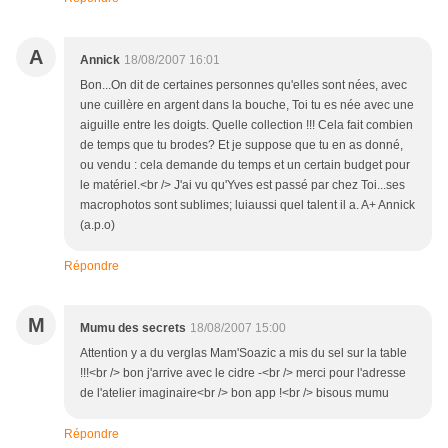
A
Annick
18/08/2007 16:01
Bon...On dit de certaines personnes qu'elles sont nées, avec
une cuillère en argent dans la bouche, Toi tu es née avec une
aiguille entre les doigts. Quelle collection !!! Cela fait combien
de temps que tu brodes? Et je suppose que tu en as donné,
ou vendu : cela demande du temps et un certain budget pour
le matériel.<br /> J'ai vu qu'Yves est passé par chez Toi...ses
macrophotos sont sublimes; luiaussi quel talent il a. A+ Annick
(a.p.o)
Répondre
M
Mumu des secrets
18/08/2007 15:00
Attention y a du verglas Mam'Soazic a mis du sel sur la table
!!!<br /> bon j'arrive avec le cidre -<br /> merci pour l'adresse
de l'atelier imaginaire<br /> bon app !<br /> bisous mumu
Répondre