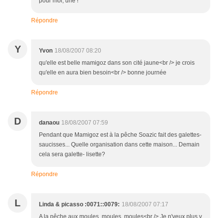
pour moi, une !
Répondre
Y
Yvon
18/08/2007 08:20
qu'elle est belle mamigoz dans son cité jaune<br /> je crois
qu'elle en aura bien besoin<br /> bonne journée
Répondre
D
danaou
18/08/2007 07:59
Pendant que Mamigoz est à la pêche Soazic fait des galettes-
saucisses... Quelle organisation dans cette maison... Demain
cela sera galette- lisette?
Répondre
L
Linda & picasso :0071::0079:
18/08/2007 07:17
A la pêche aux moules, moules, moules<br /> Je n'veux plus y