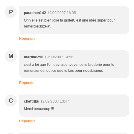
P
patachon142
19/09/2007 16:05
Ohh elle est bien jolie ta grille!C'est une idée super pour
remercier.bizPat
Répondre
M
martine290
19/09/2007 14:58
c'est à toi que l'on devrait envoyer cette broderie pour te
remercier de tout ce que tu fais pôur nousbisious
Répondre
C
cheftribu
19/09/2007 13:47
Merci beaucoup !!!
Répondre