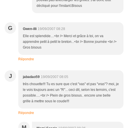
pouvait pas télécharger les grilles. J'ai donc tout
décliqué pour l'instant.Bisous
G
Gwen-illi
19/09/2007 08:28
Elle est splendide....<br /> Merci et grâce à toi, on va
apprendre petit à petit le breton...<br /> Bonne journée <br />
Gros bisous
Répondre
J
jabadao59
19/09/2007 08:05
très chouette!!! Tu es sure que c'est "vas" et pas "vras"? moi, je
le vois toujours avec un "R"... ceci dit, selon les terroirs, c'est
possible.....<br /> Plein de gros bisous.. encore une belle
grille à mettre sous le coude!!!
Répondre
M