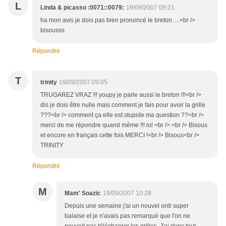
L
Linda & picasso :0071::0079:
19/09/2007 09:21
ha mon avis je dois pas bien prononcé le breton ....<br />
bisousss
Répondre
T
trinity
19/09/2007 09:05
TRUGAREZ VRAZ !!! youpy je parle aussi le breton !!!<br />
dis je dois être nulle mais comment je fais pour avoir la grille
???<br /> comment ça elle est stupide ma question ??<br />
merci de me répondre quand même !!! lol <br /> <br /> Bisous
et encore en français cette fois MERCI !<br /> Bisous<br />
TRINITY
Répondre
M
Mam' Soazic
19/09/2007 10:28
Depuis une semaine j'ai un nouvel ordi super
balaise et je n'avais pas remarqué que l'on ne