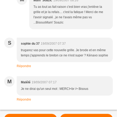
Mam' Soazic
19/09/2007 08:26
Tu as tout as fait raison c'est bien vras j'enlève la
grille et je la refais.... c'est la fatique ! Merci de me
l'avoir signalé , je ne l'avais même pas vu
...BisousMam' Soazic
S
sophie du 37
19/09/2007 07:37
trugarez vas pour cette nouvelle grille. Je brode et en même
temps j'apprends le breton ce ne n'est super ? Kénavo sophie
Répondre
M
Malélé
19/09/2007 07:17
Je ne dirai qu'un seul mot : MERCI<br /> Bisous
Répondre