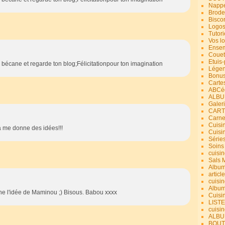
Nappe
Brode
Bisco
Logos
Tutori
Vos lo
Ensem
Couet
Etuis
a bécane et regarde ton blog;Félicitationpour ton imagination
Légend
Bonus
Carte
ABCéd
ALBU
Galer
CART
Carne
Cuisin
a me donne des idées!!!
Cuisi
Série
Soins
cuisin
Sals 
Album
article
cuisin
Album
ne l'idée de Maminou ;) Bisous. Babou xxxx
Cuisi
LIST
cuisin
ALBUM
BOUT