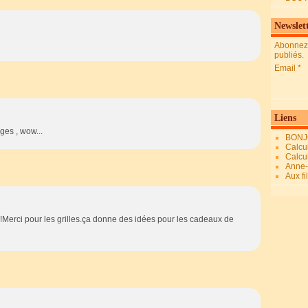
Newslet
Abonnez-
publiés.
Email
Liens
ges , wow...
BONJ
Calcul
Calcul
Anne-M
Aux fi
!Merci pour les grilles.ça donne des idées pour les cadeaux de