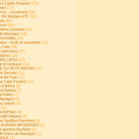
s Cartes Postales
(75)
ries
(72)
rnus - coussinets
(66)
 SIV Badges ATC
(63)
els
(60)
isirs
(58)
bles complets
(49)
te Mamigoz
(46)
-pochettes
(44)
es - récits et nouvelles
(42)
 Club
(38)
s spéciales
(17)
aires
(16)
MS-LIENS
(15)
ie et cadeaux
(14)
E DU PETIT BISTRO
(11)
ts Secrets
(11)
e Air Fryer
(11)
ne Cake Factory
(11)
s à thème
(8)
 et Nature
(7)
e Actifry
(7)
Mamigoz
(6)
s coeurs
(4)
(4)
e AirFryer
(4)
 ABCédaires
(2)
ne Gauffres Fourrées
(2)
E ALBUMS BRODERIES
(2)
e gaufres fourrées
(2)
 loisirs de Mamigoz
(1)
IQUE
(1)