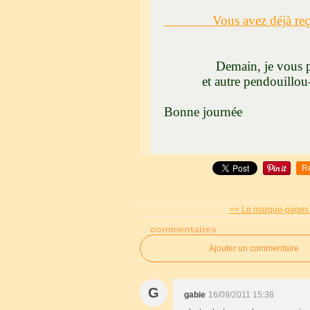
Vous avez déjà reçu les 
Demain, je vous présen
et autre pendouillou-gar
Bonne jo
R
<< Le marque-pages et
commentaires
Ajouter un commentaire
G
gabie
16/09/2011 15:38