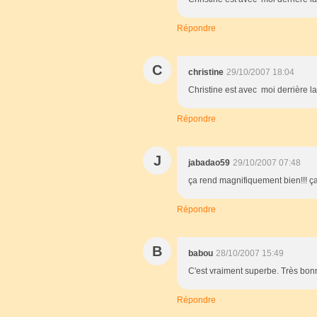
Répondre
C
christine
29/10/2007 18:04
Christine est avec moi derrière l
Répondre
J
jabadao59
29/10/2007 07:48
ça rend magnifiquement bien!!! ç
Répondre
B
babou
28/10/2007 15:49
C'est vraiment superbe. Très bon
Répondre