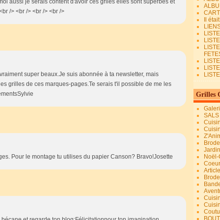
oi aussi je serais content d'avoir ces grlles elles sont superbes et
ALBU
r /> <br /> <br /> <br />
CART
Il éta
LIEN
LIST
LIST
LIST
FETES.
LISTE
LIST
raiment super beaux.Je suis abonnée à ta newsletter, mais
LIST
es grilles de ces marques-pages.Te serais t'il possible de me les
ementsSylvie
Grilles 
Galer
SALS
Cuisi
Cuisi
Z'Ani
Broder
Jardi
ges. Pour le montage tu utilises du papier Canson? Bravo!Josette
Noël-
Coeu
Articl
Brode
Bande
Avent
Cuisi
Cuisi
Coutur
BOUT
a bécane et regarde ton blog;Félicitationpour ton imagination