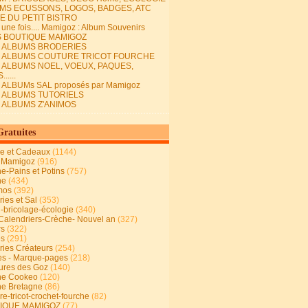
MS ECUSSONS, LOGOS, BADGES, ATC
E DU PETIT BISTRO
it une fois.... Mamigoz : Album Souvenirs
S BOUTIQUE MAMIGOZ
E ALBUMS BRODERIES
E ALBUMS COUTURE TRICOT FOURCHE
E ALBUMS NOEL, VOEUX, PAQUES,
.....
 ALBUMs SAL proposés par Mamigoz
E ALBUMS TUTORIELS
E ALBUMS Z'ANIMOS
Gratuites
ie et Cadeaux
(1144)
 Mamigoz
(916)
ne-Pains et Potins
(757)
ne
(434)
mos
(392)
ies et Sal
(353)
n-bricolage-écologie
(340)
Calendriers-Crèche- Nouvel an
(327)
rs
(322)
es
(291)
ries Créateurs
(254)
s - Marque-pages
(218)
ures des Goz
(140)
ne Cookeo
(120)
ne Bretagne
(86)
e-tricot-crochet-fourche
(82)
IQUE MAMIGOZ
(77)