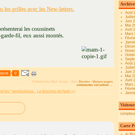
Archive
grilles avec les New-letters.
Août 
Juille
Juin 
Mai 
terai les coussinets
Avril
Mars
de-fil, eux aussi montés.
Févri
Janvi
Déce
urnée
Nove
Octob
Sept
Août 
Juille
Juin 
epost
0
Mai 
Avril
Published by Mam' Soazic
-
dans
Bandes - Marque-pages
Mars
commenter cet article
…
Févri
 les " pendouillous...
Le biscornu de Noël >>
Janvi
Visiteur
compteu
Carte Pe
ALBU