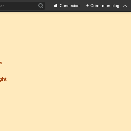
Connexion
+
Créer mon blog
s.
ight