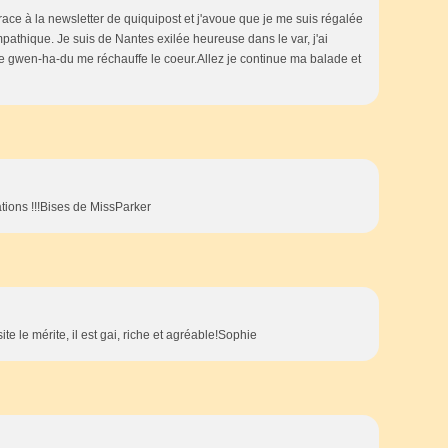
race à la newsletter de quiquipost et j'avoue que je me suis régalée
ympathique. Je suis de Nantes exilée heureuse dans le var, j'ai
le gwen-ha-du me réchauffe le coeur.Allez je continue ma balade et
ations !!!Bises de MissParker
site le mérite, il est gai, riche et agréable!Sophie