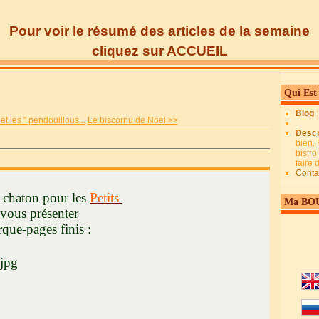
Pour voir le résumé des articles de la semaine
cliquez sur ACCUEIL
Qui Est
Blog
 les " pendouillous...
Le biscornu de Noël >>
Descr
bien. 
bistro
faire
Conta
on pour les
Petits
Ma BO
ésenter
es finis :