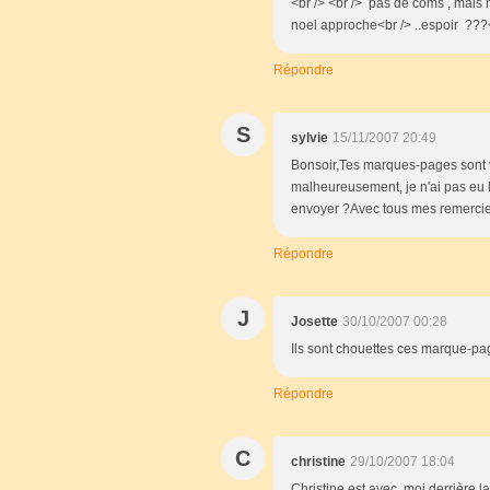
<br /> <br /> pas de coms , mais m
noel approche<br /> ..espoir ???<b
Répondre
S
sylvie
15/11/2007 20:49
Bonsoir,Tes marques-pages sont v
malheureusement, je n'ai pas eu l
envoyer ?Avec tous mes remerci
Répondre
J
Josette
30/10/2007 00:28
Ils sont chouettes ces marque-pa
Répondre
C
christine
29/10/2007 18:04
Christine est avec moi derrière l