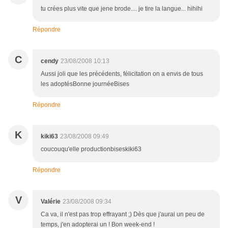
tu crées plus vite que jene brode.... je tire la langue... hihihi
Répondre
C
cendy
23/08/2008 10:13
Aussi joli que les précédents, félicitation on a envis de tous
les adoptésBonne journéeBises
Répondre
K
kiki63
23/08/2008 09:49
coucouqu'elle productionbiseskiki63
Répondre
V
Valérie
23/08/2008 09:34
Ca va, il n'est pas trop effrayant ;) Dès que j'aurai un peu de
temps, j'en adopterai un ! Bon week-end !