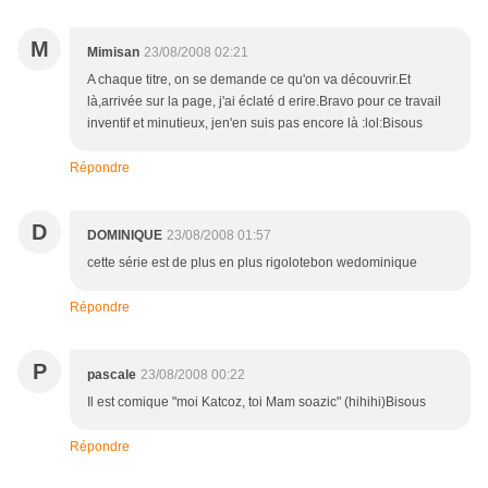
M
Mimisan
23/08/2008 02:21
A chaque titre, on se demande ce qu'on va découvrir.Et
là,arrivée sur la page, j'ai éclaté d erire.Bravo pour ce travail
inventif et minutieux, jen'en suis pas encore là :lol:Bisous
Répondre
D
DOMINIQUE
23/08/2008 01:57
cette série est de plus en plus rigolotebon wedominique
Répondre
P
pascale
23/08/2008 00:22
Il est comique "moi Katcoz, toi Mam soazic" (hihihi)Bisous
Répondre