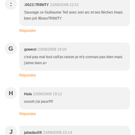
:
:0023:TRINITY
23/08/2008 22:51
Sauvage ce Guillaume Tell avec son arc et ses flèches !mais
bien joli !BisesTRINITY
Répondre
G
gowest
23/08/2008 19:20
c'est pas mal tout ca!t'as raison je m'y connais pas bien mais
j'aime bien.a+
Répondre
H
Hala
23/08/2008 19:12
ooooh j'ai peur!!!!!
Répondre
J
jabadao59
23/08/2008 15:14