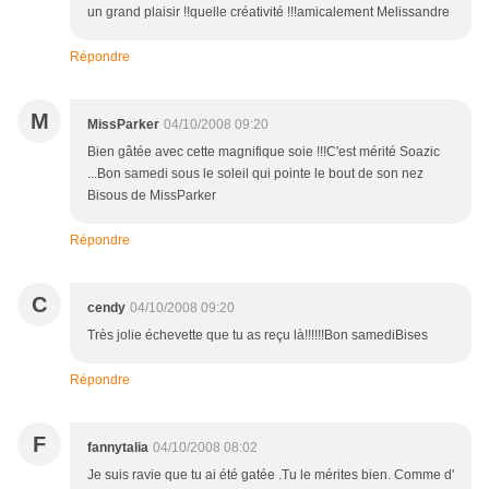
un grand plaisir !!quelle créativité !!!amicalement Melissandre
Répondre
M
MissParker
04/10/2008 09:20
Bien gâtée avec cette magnifique soie !!!C'est mérité Soazic
...Bon samedi sous le soleil qui pointe le bout de son nez
Bisous de MissParker
Répondre
C
cendy
04/10/2008 09:20
Très jolie échevette que tu as reçu là!!!!!!Bon samediBises
Répondre
F
fannytalia
04/10/2008 08:02
Je suis ravie que tu ai été gatée .Tu le mérites bien. Comme d'