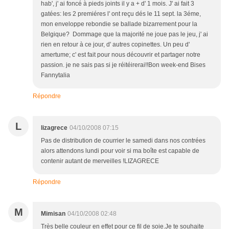
hab', j' ai foncé à pieds joints il y a + d' 1 mois. J' ai fait 3
gatées: les 2 premiéres l' ont reçu dés le 11 sept. la 3éme,
mon enveloppe rebondie se ballade bizarrement pour la
Belgique? Dommage que la majorité ne joue pas le jeu, j' ai
rien en retour à ce jour, d' autres copinettes. Un peu d'
amertume; c' est fait pour nous découvrir et partager notre
passion. je ne sais pas si je réitéirerai!!Bon week-end Bises
Fannytalia
Répondre
L
lizagrece
04/10/2008 07:15
Pas de distribution de courrier le samedi dans nos contrées
alors attendons lundi pour voir si ma boîte est capable de
contenir autant de merveilles !LIZAGRECE
Répondre
M
Mimisan
04/10/2008 02:48
Très belle couleur en effet pour ce fil de soie.Je te souhaite