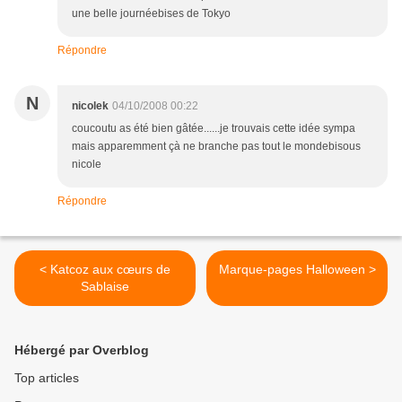
une belle journéebises de Tokyo
Répondre
N
nicolek
04/10/2008 00:22
coucoutu as été bien gâtée......je trouvais cette idée sympa
mais apparemment çà ne branche pas tout le mondebisous
nicole
Répondre
< Katcoz aux cœurs de
Marque-pages Halloween >
Sablaise
Hébergé par Overblog
Top articles