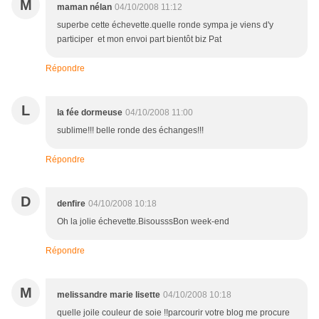
M
maman nélan
04/10/2008 11:12
superbe cette échevette.quelle ronde sympa je viens d'y
participer et mon envoi part bientôt biz Pat
Répondre
L
la fée dormeuse
04/10/2008 11:00
sublime!!! belle ronde des échanges!!!
Répondre
D
denfire
04/10/2008 10:18
Oh la jolie échevette.BisousssBon week-end
Répondre
M
melissandre marie lisette
04/10/2008 10:18
quelle joile couleur de soie !!parcourir votre blog me procure