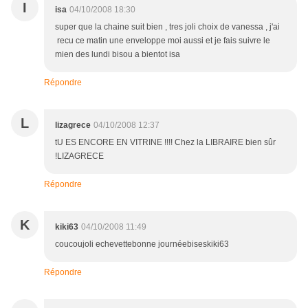
I
isa
04/10/2008 18:30
super que la chaine suit bien , tres joli choix de vanessa , j'ai
recu ce matin une enveloppe moi aussi et je fais suivre le
mien des lundi bisou a bientot isa
Répondre
L
lizagrece
04/10/2008 12:37
tU ES ENCORE EN VITRINE !!!! Chez la LIBRAIRE bien sûr
!LIZAGRECE
Répondre
K
kiki63
04/10/2008 11:49
coucoujoli echevettebonne journéebiseskiki63
Répondre