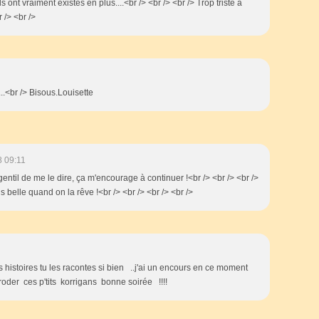
ls ont vraiment existés en plus....<br /> <br /> <br /> Trop triste à
r /> <br />
...<br /> Bisous.Louisette
8 09:11
 gentil de me le dire, ça m'encourage à continuer !<br /> <br /> <br />
us belle quand on la rêve !<br /> <br /> <br /> <br />
istoires tu les racontes si bien ..j'ai un encours en ce moment
roder ces p'tits korrigans bonne soirée !!!!