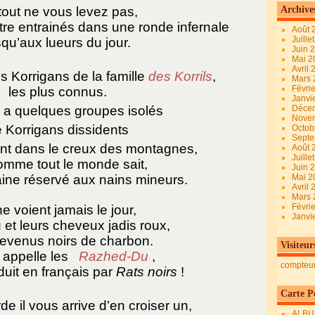
tout ne vous levez pas,
Archive
tre entrainés dans une ronde infernale
Août 
Juille
squ’aux lueurs du jour.
Juin 
Mai 
Avril
s Korrigans de la famille
des Korrils
,
Mars
Févri
les plus connus.
Janvi
y a quelques groupes isolés
Déce
Nove
 Korrigans dissidents
Octob
Sept
ent dans le creux des montagnes,
Août 
Juille
omme tout le monde sait,
Juin 
ine réservé aux nains mineurs.
Mai 
Avril
Mars
Févri
 ne voient jamais le jour,
Janvi
 et leurs cheveux jadis roux,
evenus noirs de charbon.
Visiteur
 appelle les
Razhed-Du
,
compteu
duit en français par
Rats noirs
!
Carte Pe
e il vous arrive d’en croiser un,
ALBU