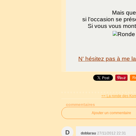
Mais que
si l’occasion se prés
Si vous vous montre
N' hésitez pas à me l
R
<< La ronde des Korr
commentaires
Ajouter un commentaire
D
doblarau
27/11/2012 22:31