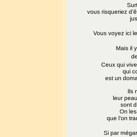
Sur
vous risqueriez d’ê
ju
Vous voyez ici le
Mais il 
de
Ceux qui viv
qui c
est un doma
Ils
leur peau
sont d
On les
que l’on tra
Si par mégard