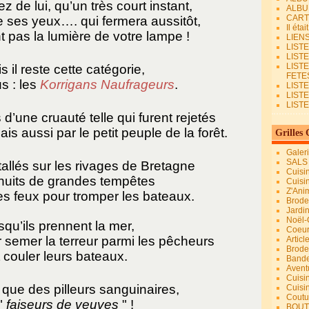
 de lui, qu’un très court instant,
ALBU
CART
e ses yeux…. qui fermera aussitôt,
Il éta
 pas la lumière de votre lampe !
LIEN
LIST
LIST
LIST
s il reste cette catégorie,
FETES.
s : les
Korrigans Naufrageurs
.
LISTE
LIST
LIST
d’une cruauté telle qui furent rejetés
s aussi par le petit peuple de la forêt.
Grilles 
Galer
SALS
stallés sur les rivages de Bretagne
Cuisi
 nuits de grandes tempêtes
Cuisi
Z'Ani
des feux pour tromper les bateaux.
Broder
Jardi
Noël-
squ’ils prennent la mer,
Coeu
 semer la terreur parmi les pêcheurs
Articl
Brode
 couler leurs bateaux.
Bande
Avent
Cuisi
que des pilleurs sanguinaires,
Cuisi
Coutur
"
faiseurs de veuves
" !
BOUT