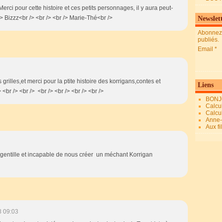
Merci pour cette histoire et ces petits personnages, il y aura peut-
 /> Bizzz<br /> <br /> <br /> Marie-Thé<br />
Newslet
Abonnez-
publiés.
Email
 grilles,et merci pour la ptite histoire des korrigans,contes et
Liens
<br /> <br /> <br /> <br /> <br /> <br />
BONJ
Calcul
Calcul
Anne-M
Aux fi
 gentille et incapable de nous créer un méchant Korrigan
8 09:03