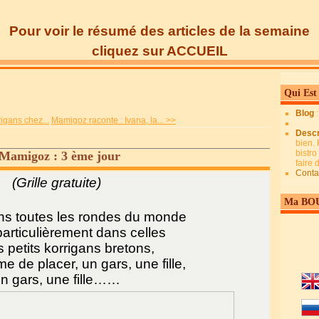
Pour voir le résumé des articles de la semaine
cliquez sur ACCUEIL
Qui Est
Blog
igans chez...
Mamigoz raconte : Ivana, la... >>
Descr
bien. 
bistro
 Mamigoz : 3 ème jour
faire
Conta
(Grille gratuite)
Ma BO
 toutes les rondes du monde
particulièrement dans celles
 petits korrigans bretons,
me de placer, un gars, une fille,
n gars, une fille……