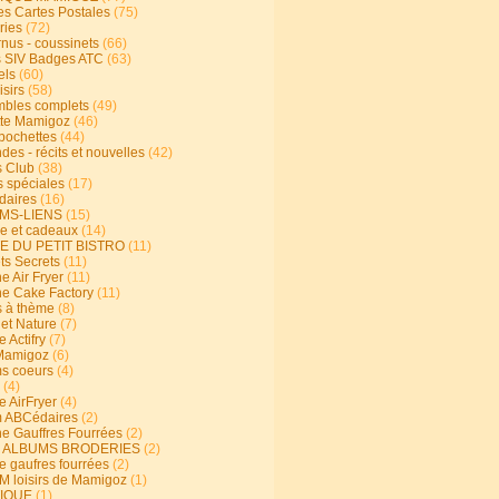
s Cartes Postales
(75)
ries
(72)
rnus - coussinets
(66)
 SIV Badges ATC
(63)
els
(60)
isirs
(58)
bles complets
(49)
te Mamigoz
(46)
-pochettes
(44)
es - récits et nouvelles
(42)
 Club
(38)
s spéciales
(17)
aires
(16)
MS-LIENS
(15)
ie et cadeaux
(14)
E DU PETIT BISTRO
(11)
ts Secrets
(11)
e Air Fryer
(11)
ne Cake Factory
(11)
s à thème
(8)
 et Nature
(7)
e Actifry
(7)
Mamigoz
(6)
s coeurs
(4)
(4)
e AirFryer
(4)
 ABCédaires
(2)
ne Gauffres Fourrées
(2)
E ALBUMS BRODERIES
(2)
e gaufres fourrées
(2)
 loisirs de Mamigoz
(1)
IQUE
(1)