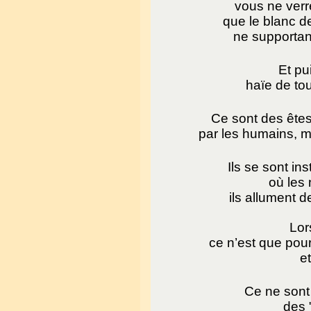
vous ne verrez
que le blanc d
ne supportant
Et pui
haïe de tou
Ce sont des êtes 
par les humains, mai
Ils se sont in
où les
ils allument 
Lor
ce n’est que pour
et
Ce ne sont 
des 