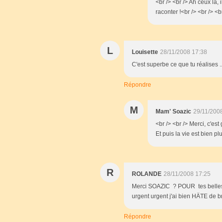
<br /> <br /> Ah ceux là, i
raconter !<br /> <br /> <b
L
Louisette
28/11/2008 17:38
C'est superbe ce que tu réalises .
Répondre
M
Mam' Soazic
29/11/200
<br /> <br /> Merci, c'est
Et puis la vie est bien pl
R
ROLANDE
28/11/2008 17:25
Merci SOAZIC ? POUR tes belles h
urgent urgent j'ai bien HÄTE de b
Répondre