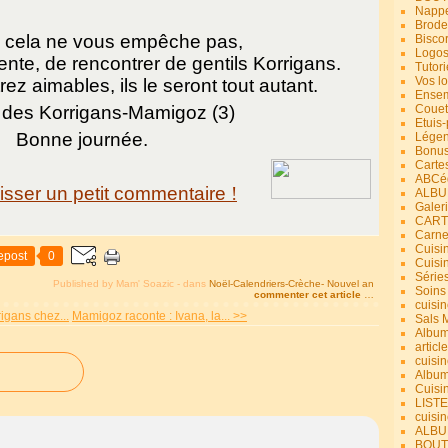
Nappe
Brode
 cela ne vous empêche pas,
Bisco
Logos
ente, de rencontrer de gentils Korrigans.
Tutori
Vos lo
z aimables, ils le seront tout autant.
Ensem
Couet
Etuis
Bonne journée.
Légend
Bonus
Carte
ABCéd
aisser un petit commentaire
!
ALBU
Galer
CART
Carne
Cuisin
epost
0
Cuisi
Série
Published by Mam' Soazic
-
dans
Noël-Calendriers-Crèche- Nouvel an
Soins
commenter cet article
…
cuisin
igans chez...
Mamigoz raconte : Ivana, la... >>
Sals 
Album
article
cuisin
Album
Cuisi
LIST
cuisin
ALBUM
BOUT