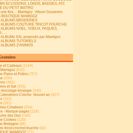
MS ECUSSONS, LOGOS, BADGES, ATC
E DU PETIT BISTRO
it une fois.... Mamigoz : Album Souvenirs
S BOUTIQUE MAMIGOZ
E ALBUMS BRODERIES
E ALBUMS COUTURE TRICOT FOURCHE
E ALBUMS NOEL, VOEUX, PAQUES,
.....
 ALBUMs SAL proposés par Mamigoz
E ALBUMS TUTORIELS
E ALBUMS Z'ANIMOS
Gratuites
ie et Cadeaux
(1144)
 Mamigoz
(916)
ne-Pains et Potins
(757)
ne
(434)
mos
(392)
ies et Sal
(353)
n-bricolage-écologie
(340)
Calendriers-Crèche- Nouvel an
(327)
rs
(322)
es
(291)
ries Créateurs
(254)
s - Marque-pages
(218)
ures des Goz
(140)
ne Cookeo
(120)
ne Bretagne
(86)
e-tricot-crochet-fourche
(82)
IQUE MAMIGOZ
(77)