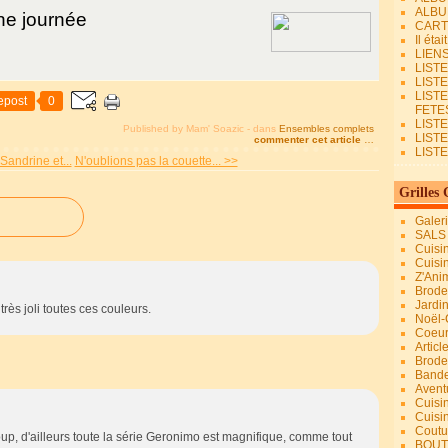
ALBU
ne journée
CART
Il éta
LIEN
LIST
LIST
LIST
epost
0
FETES.
LISTE
Published by Mam' Soazic
-
dans
Ensembles complets
LIST
commenter cet article
…
LIST
andrine et...
N'oublions pas la couette... >>
Grilles 
Galer
SALS
Cuisi
Cuisi
Z'Ani
Broder
Jardi
rès joli toutes ces couleurs.
Noël-
Coeu
Articl
Brode
Bande
Avent
Cuisi
Cuisi
Coutur
, d'ailleurs toute la série Geronimo est magnifique, comme tout
BOUT