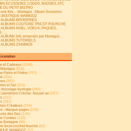
MS ECUSSONS, LOGOS, BADGES, ATC
E DU PETIT BISTRO
it une fois.... Mamigoz : Album Souvenirs
S BOUTIQUE MAMIGOZ
E ALBUMS BRODERIES
E ALBUMS COUTURE TRICOT FOURCHE
E ALBUMS NOEL, VOEUX, PAQUES,
.....
 ALBUMs SAL proposés par Mamigoz
E ALBUMS TUTORIELS
E ALBUMS Z'ANIMOS
Gratuites
ie et Cadeaux
(1144)
 Mamigoz
(916)
ne-Pains et Potins
(757)
ne
(434)
mos
(392)
ies et Sal
(353)
n-bricolage-écologie
(340)
Calendriers-Crèche- Nouvel an
(327)
rs
(322)
es
(291)
ries Créateurs
(254)
s - Marque-pages
(218)
ures des Goz
(140)
ne Cookeo
(120)
ne Bretagne
(86)
e-tricot-crochet-fourche
(82)
IQUE MAMIGOZ
(77)