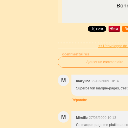
Bon
R
<< L'enveloppe de S
commentaires
Ajouter un commentaire
M
maryline
29/03/2009 10:14
Superbe ton marque-pages, c'est t
Répondre
M
Mireille
27/03/2009 10:13
Ce marque-page me plaît beaucoup