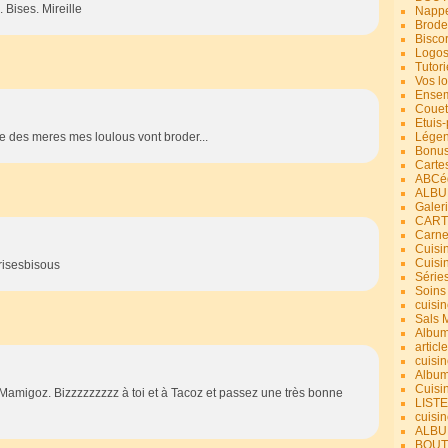
 Bises. Mireille
Nappe
Brode
Bisco
Logos
Tutori
Vos lo
Ensem
Couet
Etuis
ete des meres mes loulous vont broder...
Légend
Bonus
Carte
ABCéd
ALBU
Galer
CART
Carne
Cuisin
Cuisi
risesbisous
Série
Soins
cuisin
Sals 
Album
article
cuisin
Album
Cuisi
ci Mamigoz. Bizzzzzzzzz à toi et à Tacoz et passez une très bonne
LIST
cuisin
ALBUM
BOUT