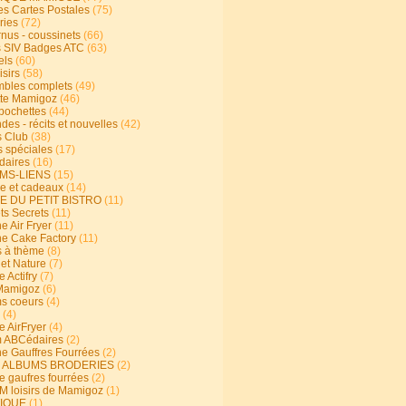
s Cartes Postales
(75)
ries
(72)
rnus - coussinets
(66)
 SIV Badges ATC
(63)
els
(60)
isirs
(58)
bles complets
(49)
te Mamigoz
(46)
-pochettes
(44)
es - récits et nouvelles
(42)
 Club
(38)
s spéciales
(17)
aires
(16)
MS-LIENS
(15)
ie et cadeaux
(14)
E DU PETIT BISTRO
(11)
ts Secrets
(11)
e Air Fryer
(11)
ne Cake Factory
(11)
s à thème
(8)
 et Nature
(7)
e Actifry
(7)
Mamigoz
(6)
s coeurs
(4)
(4)
e AirFryer
(4)
 ABCédaires
(2)
ne Gauffres Fourrées
(2)
E ALBUMS BRODERIES
(2)
e gaufres fourrées
(2)
 loisirs de Mamigoz
(1)
IQUE
(1)