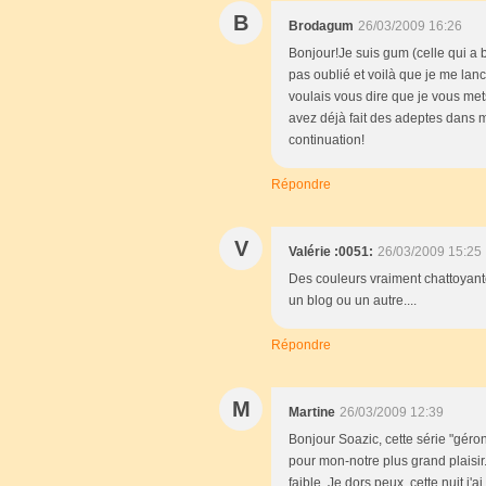
B
Brodagum
26/03/2009 16:26
Bonjour!Je suis gum (celle qui a
pas oublié et voilà que je me lanc
voulais vous dire que je vous met
avez déjà fait des adeptes dans
continuation!
Répondre
V
Valérie :0051:
26/03/2009 15:25
Des couleurs vraiment chattoyantes
un blog ou un autre....
Répondre
M
Martine
26/03/2009 12:39
Bonjour Soazic, cette série "géro
pour mon-notre plus grand plaisir.
faible. Je dors peux, cette nuit 