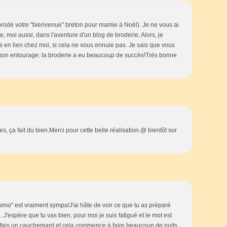
 brodé votre "bienvenue" breton pour mamie à Noël). Je ne vous ai
e, moi aussi, dans l'aventure d'un blog de broderie. Alors, je
s en lien chez moi, si cela ne vous ennuie pas. Je sais que vous
 mon entourage: la broderie a eu beaucoup de succès!Très bonne
, ça fait du bien.Merci pour cette belle réalisation.@ bientôt sur
nimo" est vraiment sympa!J'ai hâte de voir ce que tu as préparé
..J'espère que tu vas bien, pour moi je suis fatigué et le mot est
j'ai fais un cauchemard et cela commence à faire beaucoup de nuits