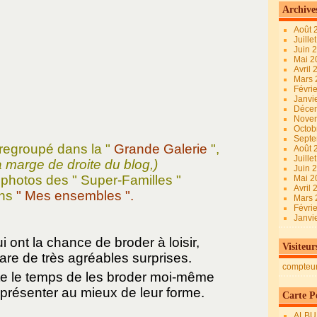
Archive
Août 
Juille
Juin 
Mai 
Avril
Mars
Févri
Janvi
Déce
Nove
Octob
Sept
 regroupé dans la "
Grande Galerie
",
Août 
Juille
a marge de droite du blog,)
Juin 
 photos des " Super-Familles "
Mai 
Avril
ns
" Mes ensembles ".
Mars
Févri
Janvi
i ont la chance de broder à loisir,
Visiteur
are de très agréables surprises.
compteu
te le temps de les broder moi-même
présenter au mieux de leur forme.
Carte Pe
ALBU