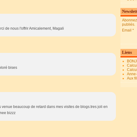
Newslet
Abonnez-
publiés.
rci de nous l'offrir Amicalement, Magali
Email
Liens
BONJ
Calcul
oloré bises
Calcul
Anne-M
Aux fi
s venue beaucoup de retard dans mes visites de blogs.tres joli en
nee bizzz