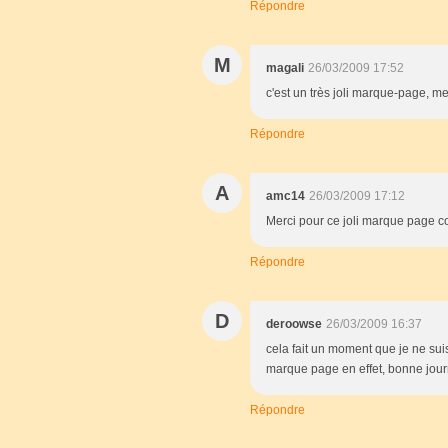
Répondre
M
magali
26/03/2009 17:52
c'est un très joli marque-page, me
Répondre
A
amc14
26/03/2009 17:12
Merci pour ce joli marque page c
Répondre
D
deroowse
26/03/2009 16:37
cela fait un moment que je ne sui
marque page en effet, bonne jour
Répondre