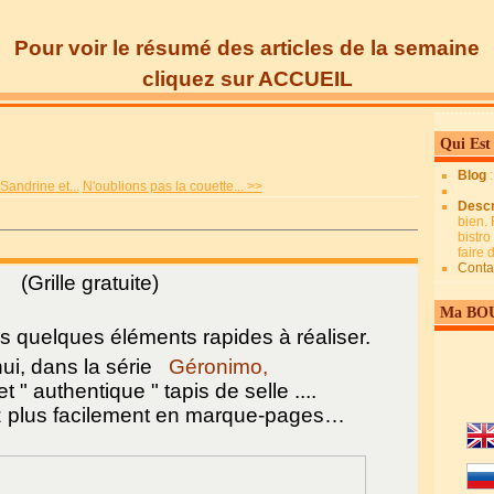
Pour voir le résumé des articles de la semaine
cliquez sur ACCUEIL
Qui Est
Blog
andrine et...
N'oublions pas la couette... >>
Descr
bien. 
bistro
faire
Conta
(Grille gratuite)
Ma BO
s quelques éléments rapides à réaliser.
ui, dans la série
Géronimo,
et " authentique " tapis de selle ....
ez plus facilement en marque-pages…