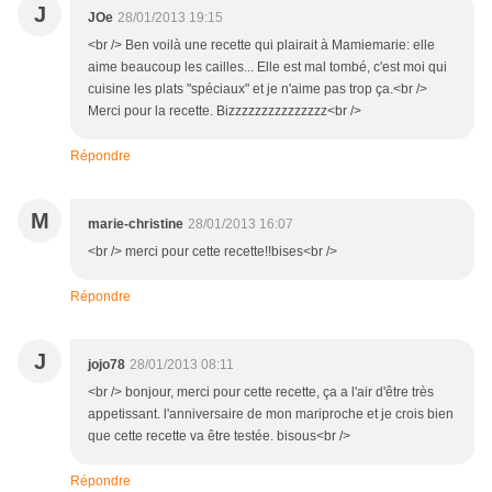
J
JOe
28/01/2013 19:15
<br /> Ben voilà une recette qui plairait à Mamiemarie: elle
aime beaucoup les cailles... Elle est mal tombé, c'est moi qui
cuisine les plats "spéciaux" et je n'aime pas trop ça.<br />
Merci pour la recette. Bizzzzzzzzzzzzzzz<br />
Répondre
M
marie-christine
28/01/2013 16:07
<br /> merci pour cette recette!!bises<br />
Répondre
J
jojo78
28/01/2013 08:11
<br /> bonjour, merci pour cette recette, ça a l'air d'être très
appetissant. l'anniversaire de mon mariproche et je crois bien
que cette recette va être testée. bisous<br />
Répondre