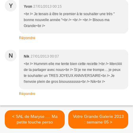
Y
Yvon
27/01/2013 00:15
<br /> Je tenais à être le premier à te souhaiter une très "
bonne nouvelle année "<br /> <br /> <br /> Bisous ma
Grande<br />
Répondre
N
Nik
27/01/2013 00:07
<br /> Hummm elle me tente bien cette recette !<br /> Merciiiii
de la partager avec nous<br /> SI je ne me trompe.... je peux
te souhaiter un TRES JOYEUX ANNIVERSAIRE<br /> Je
t'envoie plein de gros bisousssssss<br /> Nik<br />
Répondre
< SAL de Maryse..... Ma
Votre Grande Galerie 2013
petite touche perso
: semaine 05 >