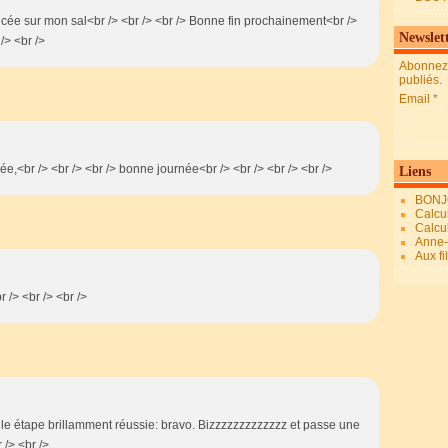
ncée sur mon sal<br /> <br /> <br /> Bonne fin prochainement<br />
Newslet
/> <br />
Abonnez-
publiés.
Email
ée,<br /> <br /> <br /> bonne journée<br /> <br /> <br /> <br />
Liens
BONJ
Calcul
Calcul
Anne-M
Aux fi
br /> <br /> <br />
lle étape brillamment réussie: bravo. Bizzzzzzzzzzzzz et passe une
 /> <br />