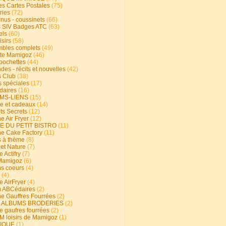
s Cartes Postales
(75)
ries
(72)
rnus - coussinets
(66)
 SIV Badges ATC
(63)
els
(60)
isirs
(58)
bles complets
(49)
te Mamigoz
(46)
-pochettes
(44)
es - récits et nouvelles
(42)
 Club
(38)
s spéciales
(17)
aires
(16)
MS-LIENS
(15)
ie et cadeaux
(14)
ts Secrets
(12)
e Air Fryer
(12)
E DU PETIT BISTRO
(11)
ne Cake Factory
(11)
s à thème
(8)
 et Nature
(7)
e Actifry
(7)
Mamigoz
(6)
s coeurs
(4)
(4)
e AirFryer
(4)
 ABCédaires
(2)
ne Gauffres Fourrées
(2)
E ALBUMS BRODERIES
(2)
e gaufres fourrées
(2)
 loisirs de Mamigoz
(1)
IQUE
(1)