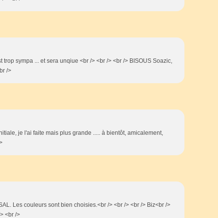
st trop sympa ... et sera unqiue <br /> <br /> <br /> BISOUS Soazic,
br />
initiale, je l'ai faite mais plus grande ..... à bientôt, amicalement,
>
 SAL. Les couleurs sont bien choisies.<br /> <br /> <br /> Biz<br />
/> <br />