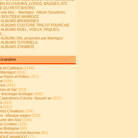
MS ECUSSONS, LOGOS, BADGES, ATC
E DU PETIT BISTRO
it une fois.... Mamigoz : Album Souvenirs
S BOUTIQUE MAMIGOZ
E ALBUMS BRODERIES
E ALBUMS COUTURE TRICOT FOURCHE
E ALBUMS NOEL, VOEUX, PAQUES,
.....
 ALBUMs SAL proposés par Mamigoz
E ALBUMS TUTORIELS
E ALBUMS Z'ANIMOS
Gratuites
ie et Cadeaux
(1144)
 Mamigoz
(916)
ne-Pains et Potins
(757)
ne
(434)
mos
(392)
ies et Sal
(353)
n-bricolage-écologie
(340)
Calendriers-Crèche- Nouvel an
(327)
rs
(322)
es
(291)
ries Créateurs
(254)
s - Marque-pages
(218)
ures des Goz
(140)
ne Cookeo
(120)
ne Bretagne
(86)
e-tricot-crochet-fourche
(82)
IQUE MAMIGOZ
(77)