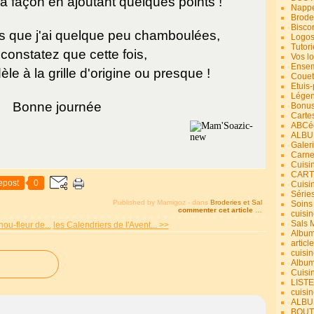
 ma façon en ajoutant quelques points !
Nappe
Brode
Bisco
rs que j'ai quelque peu chamboulées,
Logos
Tutori
constatez que cette fois,
Vos lo
Ensem
dèle à la grille d'origine ou presque !
Couet
Etuis
Légend
Bonne journée
Bonus
Carte
ABCéd
ALBU
Galer
Carne
Cuisin
CART
epost
0
Cuisi
Série
Published by Mamigoz
-
dans
Broderies et Sal
Soins
commenter cet article
…
cuisin
Sals 
u-fleur de...
les Calendriers de l'Avent... >>
Album
article
cuisin
Album
Cuisi
LIST
cuisin
ALBUM
BOUT