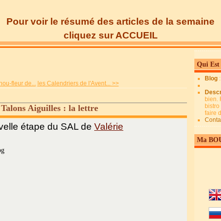
Pour voir le résumé des articles de la semaine
cliquez sur ACCUEIL
Qui Est
Blog
u-fleur de...
les Calendriers de l'Avent... >>
Descr
bien. 
bistro
Talons Aiguilles : la lettre
faire
Conta
velle étape du SAL de
Valérie
Ma BO