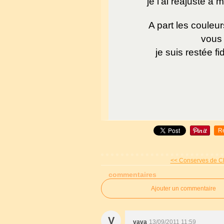
je l'ai réajusté à
A part les couleu
vous 
je suis restée fi
R
<< Conserves de Cho
commentaires
Ajouter un commentaire
V
vava
13/09/2011 11:59