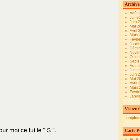
Archive
Août 
Juille
Juin 
Mai 
Avril
Mars
Févri
Janvi
Déce
Nove
Octob
Sept
Août 
Juille
Juin 
Mai 
Avril
Mars
Févri
Janvi
Visiteur
compteu
ur moi ce fut le " S ".
Carte Pe
ALBU