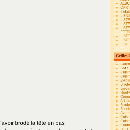
ALBU
CART
Il éta
LIEN
LIST
LIST
LIST
FETES.
LISTE
LIST
LIST
Grilles 
Galer
SALS
Cuisi
Cuisi
Z'Ani
Broder
Jardi
Noël-
Coeu
Articl
Brode
Bande
Avent
Cuisi
Cuisi
'avoir brodé la tête en bas
Coutur
BOUT