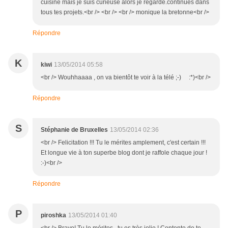
cuisine mais je suis curieuse alors je regarde.continues dans
tous tes projets.<br /> <br /> <br /> monique la bretonne<br />
Répondre
K
kiwi
13/05/2014 05:58
<br /> Wouhhaaaa , on va bientôt te voir à la télé ;-) :*)<br />
Répondre
S
Stéphanie de Bruxelles
13/05/2014 02:36
<br /> Felicitation !!! Tu le mérites amplement, c'est certain !!!
Et longue vie à ton superbe blog dont je raffole chaque jour !
:-)<br />
Répondre
P
piroshka
13/05/2014 01:40