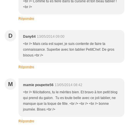
<br /> Comme tu es fière dans ta cuisine et ton beau tablier !
<br />
Répondre
D
Dany64
13/05/2014 09:00
<br /> Mais cela est super, je suis contente de faire ta
connaissance. Superbe avec ton tablier PetitChef. De gros
bisous.<br />
Répondre
M
mamie poupette56
13/05/2014 08:42
<br /> félicitations, tu le mérites bien. Et bravo à ton petit blog
qui prend du galon. Tu es toute belle avec ce joli tablier, ne
manque que la toque de fille. <br /> <br /> <br /> bonne
journée. Bises.<br />
Répondre