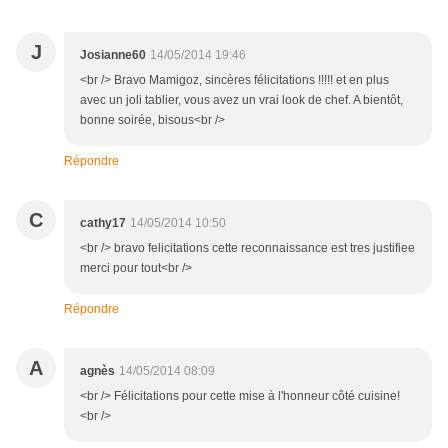
J
Josianne60
14/05/2014 19:46
<br /> Bravo Mamigoz, sincères félicitations !!!!! et en plus
avec un joli tablier, vous avez un vrai look de chef. A bientôt,
bonne soirée, bisous<br />
Répondre
C
cathy17
14/05/2014 10:50
<br /> bravo felicitations cette reconnaissance est tres justifiee
merci pour tout<br />
Répondre
A
agnès
14/05/2014 08:09
<br /> Félicitations pour cette mise à l'honneur côté cuisine!
<br />