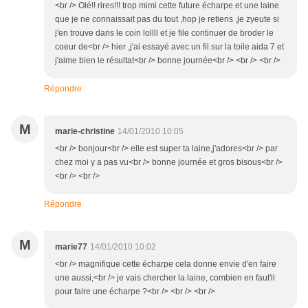
<br /> Olé!! rires!!! trop mimi cette future écharpe et une laine
que je ne connaissait pas du tout ,hop je retiens ,je zyeute si
j'en trouve dans le coin lollll et je file continuer de broder le
coeur de<br /> hier ,j'ai essayé avec un fil sur la toile aida 7 et
j'aime bien le résultat<br /> bonne journée<br /> <br /> <br />
Répondre
M
marie-christine
14/01/2010 10:05
<br /> bonjour<br /> elle est super ta laine,j'adores<br /> par
chez moi y a pas vu<br /> bonne journée et gros bisous<br />
<br /> <br />
Répondre
M
marie77
14/01/2010 10:02
<br /> magnifique cette écharpe cela donne envie d'en faire
une aussi,<br /> je vais chercher la laine, combien en faut'il
pour faire une écharpe ?<br /> <br /> <br />