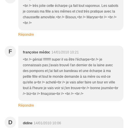
<br /> très jolie cette écharpe ça fait tout vaporeux. Les sabots
je connais ma fille a les mêmes et c'est très pratique avec la
chaussette amovible.<br /> Bisous,<br /> Maryse<br /> <br />
<br />
Répondre
F
françoise médoc
14/01/2010 10:21
<br /> génial !!!!!!!!! super il va être l'écharpe<br /> je
connaissais pas j'avais trouvé l'an dernier de la laine avec
des pompons et j'ai fait un bandeau et une écharpe à ma
petite fille et tout le monde demande à sa mère ou est-ce
qu'elle a<br /> acheté<br /> je vais aller faire un tour en ville
tout à l'heure je vais voir si j'en trouve<br /> bonne journée<br
/> biz<br /> frnaçoise<br /> <br /> <br />
Répondre
D
didine
14/01/2010 10:06