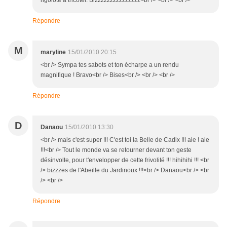
rigolote à tricoter. Bizzzzzzzzzzzzzzz<br /> <br /> <br />
Répondre
M
maryline
15/01/2010 20:15
<br /> Sympa tes sabots et ton écharpe a un rendu
magnifique ! Bravo<br /> Bises<br /> <br /> <br />
Répondre
D
Danaou
15/01/2010 13:30
<br /> mais c'est super !!! C'est toi la Belle de Cadix !!! aie ! aie
!!!<br /> Tout le monde va se retourner devant ton geste
désinvolte, pour t'envelopper de cette frivolité !!! hihihihi !!! <br
/> bizzzes de l'Abeille du Jardinoux !!!<br /> Danaou<br /> <br
/> <br />
Répondre