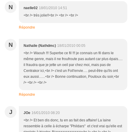
N
naelle02
18/01/2010 14:51
<br /> très jolie!!<br /> <br /> <br />
Répondre
N
Nathalie (Nathdmc)
18/01/2010 00:05
<br /> Waouh !!! Superbe ce fil !!! je connais un fil dans le
même genre, mais il ne froufroute pas autant car plus épais.....
il fraudra que je jette un oeil par chez moi, mais pas de
Centrakor ici,<br /> c'est un Foll'envie..... peut-être qu'ils ont
eux aussi.......<br /> Bonne continuation, Poutoux du soir,<br
/> <br /> <br />
Répondre
J
JOe
16/01/2010 08:20
<br /> Et ben dis donc, tu en as fait des affaire! La laine
ressemble à celle à écharpe "Phildars" et c'est vrai qu'elle est