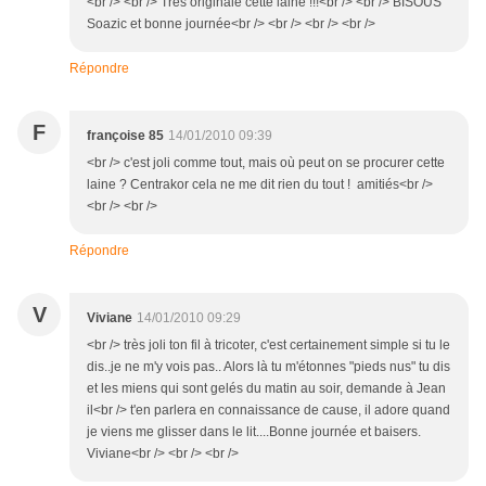
<br /> <br /> Très originale cette laine !!!<br /> <br /> BISOUS
Soazic et bonne journée<br /> <br /> <br /> <br />
Répondre
F
françoise 85
14/01/2010 09:39
<br /> c'est joli comme tout, mais où peut on se procurer cette
laine ? Centrakor cela ne me dit rien du tout ! amitiés<br />
<br /> <br />
Répondre
V
Viviane
14/01/2010 09:29
<br /> très joli ton fil à tricoter, c'est certainement simple si tu le
dis..je ne m'y vois pas.. Alors là tu m'étonnes "pieds nus" tu dis
et les miens qui sont gelés du matin au soir, demande à Jean
il<br /> t'en parlera en connaissance de cause, il adore quand
je viens me glisser dans le lit....Bonne journée et baisers.
Viviane<br /> <br /> <br />