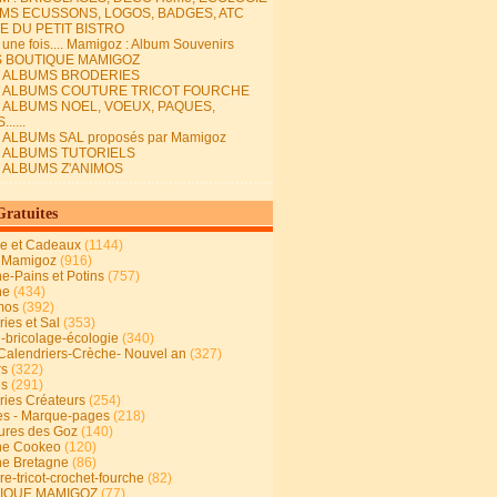
MS ECUSSONS, LOGOS, BADGES, ATC
E DU PETIT BISTRO
it une fois.... Mamigoz : Album Souvenirs
S BOUTIQUE MAMIGOZ
E ALBUMS BRODERIES
E ALBUMS COUTURE TRICOT FOURCHE
E ALBUMS NOEL, VOEUX, PAQUES,
.....
 ALBUMs SAL proposés par Mamigoz
E ALBUMS TUTORIELS
E ALBUMS Z'ANIMOS
Gratuites
ie et Cadeaux
(1144)
 Mamigoz
(916)
ne-Pains et Potins
(757)
ne
(434)
mos
(392)
ies et Sal
(353)
n-bricolage-écologie
(340)
Calendriers-Crèche- Nouvel an
(327)
rs
(322)
es
(291)
ries Créateurs
(254)
s - Marque-pages
(218)
ures des Goz
(140)
ne Cookeo
(120)
ne Bretagne
(86)
e-tricot-crochet-fourche
(82)
IQUE MAMIGOZ
(77)