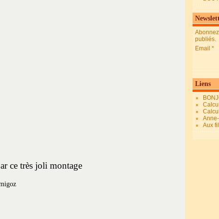
Newslet
Abonnez-
publiés.
Email
Liens
BONJ
Calcul
Calcul
Anne-M
Aux fi
ar ce très joli montage