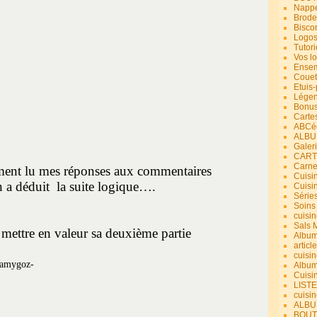
Nappe
Brode
Bisco
Logos
Tutori
Vos lo
Ensem
Couet
Etuis
Légend
Bonus
Carte
ABCéd
ALBU
Galer
CART
Carne
ment lu mes réponses aux commentaires
Cuisin
n a déduit
la suite logique….
Cuisi
Série
Soins
cuisin
Sals 
 mettre en valeur sa deuxième partie
Album
article
cuisin
Album
Cuisi
LIST
cuisin
ALBUM
BOUT