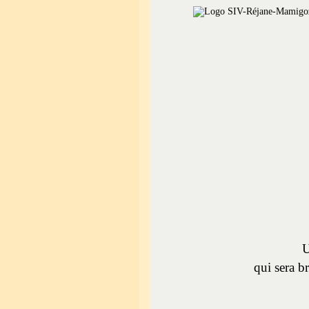
U
qui sera b