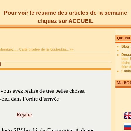
Pour voir le résumé des articles de la semaine
cliquez sur ACCUEIL
Qui Est
Blog
amigoz :...
Carte brodée de la Koutoubia... >>
Descr
bien. 
bistro
1
faire
Conta
Ma BO
vous avez réalisé de très belles choses.
oici dans l’ordre d’arrivée
Réjane
it logo SIV brodé, de Champagne-Ardenne