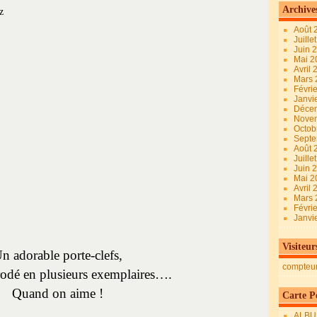
Archive
Août 
Juille
Juin 
Mai 
Avril
Mars
Févri
Janvi
Déce
Nove
Octob
Sept
Août 
Juille
Juin 
Mai 
Avril
Mars
Févri
Janvi
Visiteur
n adorable porte-clefs,
compteu
rodé en plusieurs exemplaires….
Quand on aime !
Carte Pe
ALBU