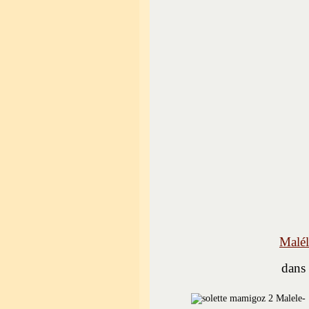
Malél
dans