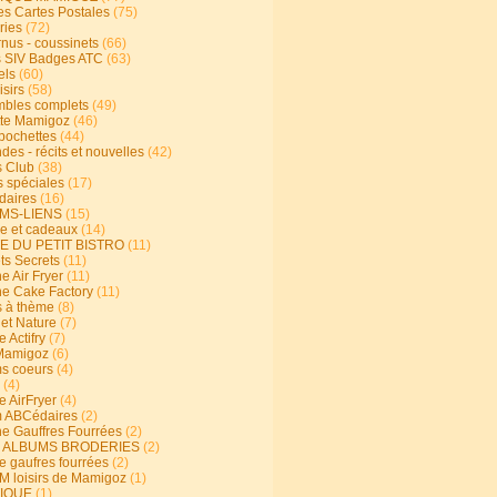
s Cartes Postales
(75)
ries
(72)
rnus - coussinets
(66)
 SIV Badges ATC
(63)
els
(60)
isirs
(58)
bles complets
(49)
te Mamigoz
(46)
-pochettes
(44)
es - récits et nouvelles
(42)
 Club
(38)
s spéciales
(17)
aires
(16)
MS-LIENS
(15)
ie et cadeaux
(14)
E DU PETIT BISTRO
(11)
ts Secrets
(11)
e Air Fryer
(11)
ne Cake Factory
(11)
s à thème
(8)
 et Nature
(7)
e Actifry
(7)
Mamigoz
(6)
s coeurs
(4)
(4)
e AirFryer
(4)
 ABCédaires
(2)
ne Gauffres Fourrées
(2)
E ALBUMS BRODERIES
(2)
e gaufres fourrées
(2)
 loisirs de Mamigoz
(1)
IQUE
(1)