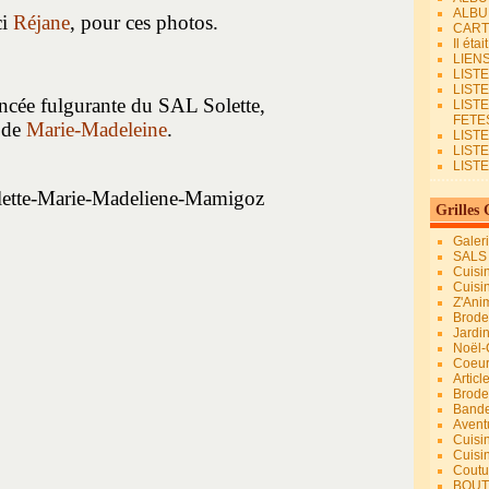
ALBU
ci
Réjane
, pour ces photos.
CART
Il éta
LIEN
LIST
LIST
ancée fulgurante du SAL Solette,
LIST
FETES.
de
Marie-Madeleine
.
LISTE
LIST
LIST
Grilles 
Galer
SALS
Cuisi
Cuisi
Z'Ani
Broder
Jardi
Noël-
Coeu
Articl
Brode
Bande
Avent
Cuisi
Cuisi
Coutur
BOUT