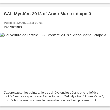
l'ensemble. Si vous souhaitez...
SAL Mystère 2018 d' Anne-Marie : étape 3
Publié le 12/06/2018 à 00:01
Par
Mamigoz
J'adore passer les points arrières qui révèlent les détails et le relief des
motifs C'est le cas pour cette 3 ème étape du SAL Mystère d' Anne- Marie *,
qui m'a fait passer un agréable dimanche pourtant bien pluvieux …. A
bientôt pour découvrir la prochaine...