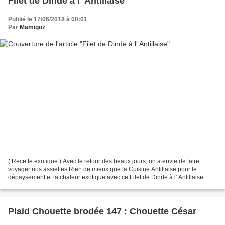
Filet de Dinde à l' Antillaise
Publié le 17/06/2018 à 00:01
Par
Mamigoz
( Recette exotique ) Avec le retour des beaux jours, on a envie de faire
voyager nos assiettes Rien de mieux que la Cuisine Antillaise pour le
dépaysement et la chaleur exotique avec ce Filet de Dinde à l' Antillaise
Pour le préparer suivant les règles,...
Plaid Chouette brodée 147 : Chouette César