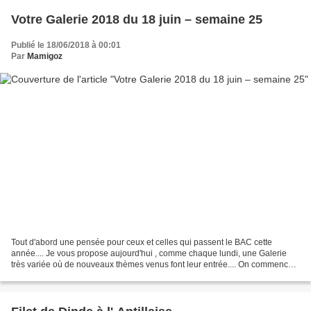
Votre Galerie 2018 du 18 juin – semaine 25
Publié le 18/06/2018 à 00:01
Par
Mamigoz
Tout d'abord une pensée pour ceux et celles qui passent le BAC cette
année.... Je vous propose aujourd'hui , comme chaque lundi, une Galerie
très variée où de nouveaux thèmes venus font leur entrée.... On commence
la visite par Viviane qui a préparé sa...