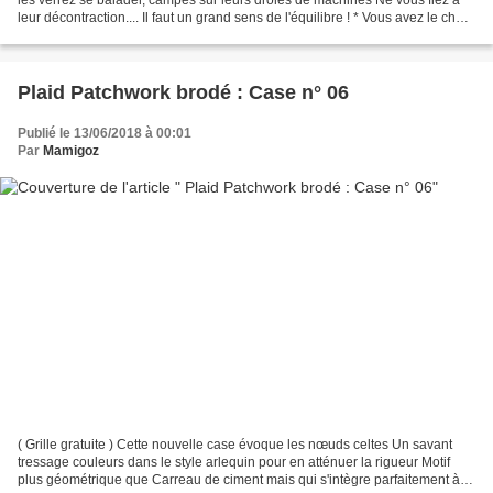
leur décontraction.... Il faut un grand sens de l'équilibre ! * Vous avez le choix
entre le Grand Modèle...
Plaid Patchwork brodé : Case n° 06
Publié le 13/06/2018 à 00:01
Par
Mamigoz
( Grille gratuite ) Cette nouvelle case évoque les nœuds celtes Un savant
tressage couleurs dans le style arlequin pour en atténuer la rigueur Motif
plus géométrique que Carreau de ciment mais qui s'intègre parfaitement à