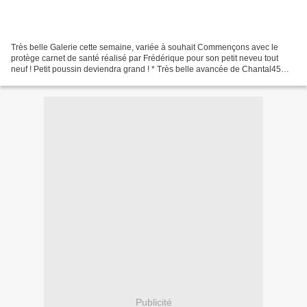
Très belle Galerie cette semaine, variée à souhait Commençons avec le
protège carnet de santé réalisé par Frédérique pour son petit neveu tout
neuf ! Petit poussin deviendra grand ! * Très belle avancée de Chantal45
avec cette 5 ème étape du Plaid Patchwork...
Publicité