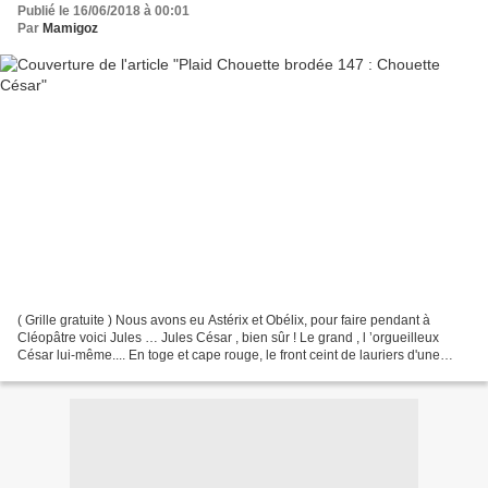
Publié le 16/06/2018 à 00:01
Par
Mamigoz
( Grille gratuite ) Nous avons eu Astérix et Obélix, pour faire pendant à
Cléopâtre voici Jules … Jules César , bien sûr ! Le grand , l ’orgueilleux
César lui-même.... En toge et cape rouge, le front ceint de lauriers d'une
gloire, qui a traversé les...