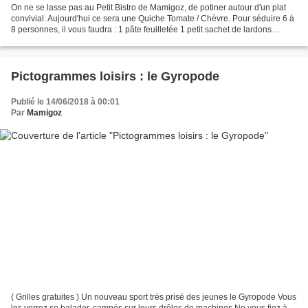
On ne se lasse pas au Petit Bistro de Mamigoz, de potiner autour d'un plat
convivial. Aujourd'hui ce sera une Quiche Tomate / Chèvre. Pour séduire 6 à
8 personnes, il vous faudra : 1 pâte feuilletée 1 petit sachet de lardons
allumettes fumés 3 œufs 3...
Pictogrammes loisirs : le Gyropode
Publié le 14/06/2018 à 00:01
Par
Mamigoz
( Grilles gratuites ) Un nouveau sport très prisé des jeunes le Gyropode Vous
les verrez se balader, campés sur leurs drôles de machines Ne vous fiez à