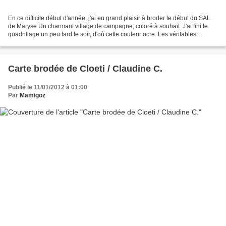
En ce difficile début d'année, j'ai eu grand plaisir à broder le début du SAL
de Maryse Un charmant village de campagne, coloré à souhait. J'ai fini le
quadrillage un peu tard le soir, d'où cette couleur ocre. Les véritables
couleurs sont celles de la...
Carte brodée de Cloeti / Claudine C.
Publié le 11/01/2012 à 01:00
Par
Mamigoz