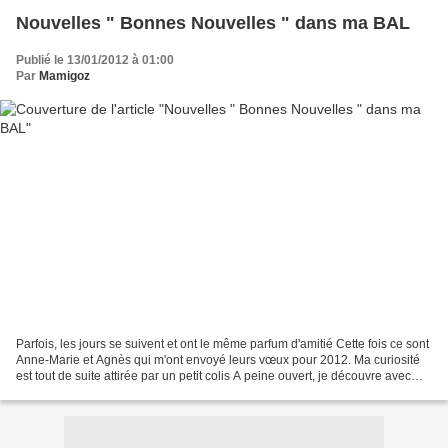
Nouvelles " Bonnes Nouvelles " dans ma BAL
Publié le 13/01/2012 à 01:00
Par
Mamigoz
Parfois, les jours se suivent et ont le même parfum d'amitié Cette fois ce sont
Anne-Marie et Agnès qui m'ont envoyé leurs vœux pour 2012. Ma curiosité
est tout de suite attirée par un petit colis A peine ouvert, je découvre avec
délice des caramels d'Isigny...