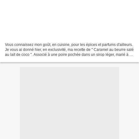
Vous connaissez mon goût, en cuisine, pour les épices et parfums d'ailleurs.
Je vous ai donné hier, en exclusivité, ma recette de " Caramel au beurre salé
au lait de coco ". Associé à une poire pochée dans un sirop léger, marié à de
l'ananas et clémentine...