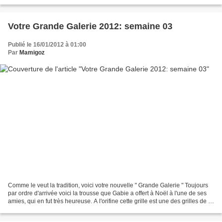
par Chantal J'ai juste...
Votre Grande Galerie 2012: semaine 03
Publié le 16/01/2012 à 01:00
Par
Mamigoz
Comme le veut la tradition, voici votre nouvelle " Grande Galerie " Toujours
par ordre d'arrivée voici la trousse que Gabie a offert à Noël à l'une de ses
amies, qui en fut très heureuse. A l'orifine cette grille est une des grilles de la
grande série...