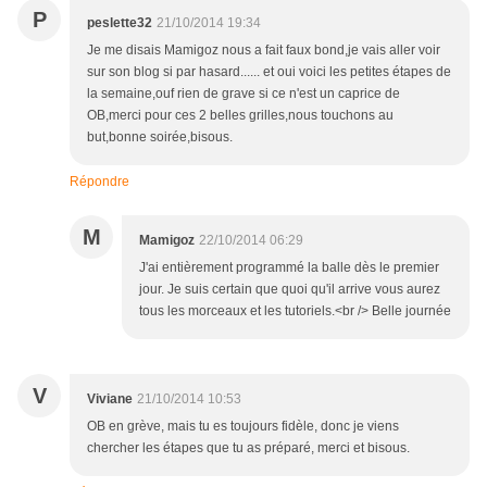
P
peslette32
21/10/2014 19:34
Je me disais Mamigoz nous a fait faux bond,je vais aller voir
sur son blog si par hasard...... et oui voici les petites étapes de
la semaine,ouf rien de grave si ce n'est un caprice de
OB,merci pour ces 2 belles grilles,nous touchons au
but,bonne soirée,bisous.
Répondre
M
Mamigoz
22/10/2014 06:29
J'ai entièrement programmé la balle dès le premier
jour. Je suis certain que quoi qu'il arrive vous aurez
tous les morceaux et les tutoriels.<br /> Belle journée
V
Viviane
21/10/2014 10:53
OB en grève, mais tu es toujours fidèle, donc je viens
chercher les étapes que tu as préparé, merci et bisous.