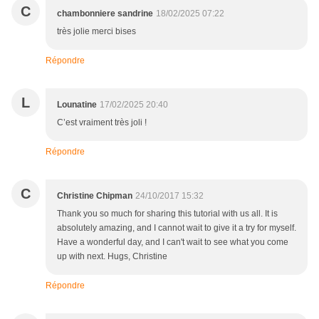
C
chambonniere sandrine
18/02/2025 07:22
très jolie merci bises
Répondre
L
Lounatine
17/02/2025 20:40
C’est vraiment très joli !
Répondre
C
Christine Chipman
24/10/2017 15:32
Thank you so much for sharing this tutorial with us all. It is
absolutely amazing, and I cannot wait to give it a try for myself.
Have a wonderful day, and I can't wait to see what you come
up with next. Hugs, Christine
Répondre