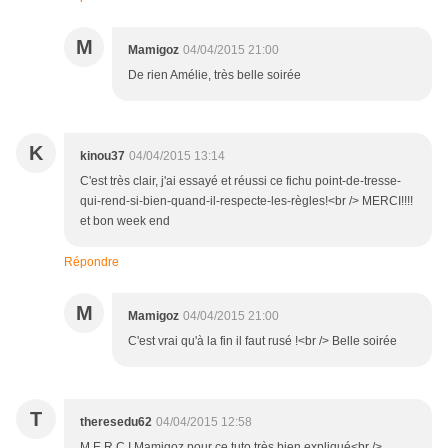
M
Mamigoz
04/04/2015 21:00
De rien Amélie, très belle soirée
K
kinou37
04/04/2015 13:14
C'est très clair, j'ai essayé et réussi ce fichu point-de-tresse-
qui-rend-si-bien-quand-il-respecte-les-règles!<br /> MERCI!!!!
et bon week end
Répondre
M
Mamigoz
04/04/2015 21:00
C'est vrai qu'à la fin il faut rusé !<br /> Belle soirée
T
theresedu62
04/04/2015 12:58
M E R C I Mamigoz pour ce tuto très bien expliqué<br />