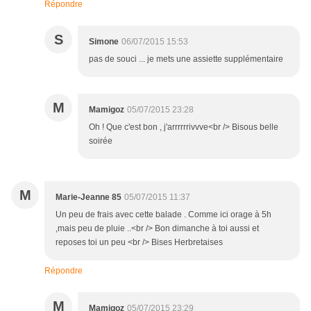
Répondre
S
Simone
06/07/2015 15:53
pas de souci ... je mets une assiette supplémentaire
M
Mamigoz
05/07/2015 23:28
Oh ! Que c'est bon , j'arrrrrrivvve<br /> Bisous belle
soirée
M
Marie-Jeanne 85
05/07/2015 11:37
Un peu de frais avec cette balade . Comme ici orage à 5h
,mais peu de pluie ..<br /> Bon dimanche à toi aussi et
reposes toi un peu <br /> Bises Herbretaises
Répondre
M
Mamigoz
05/07/2015 23:29