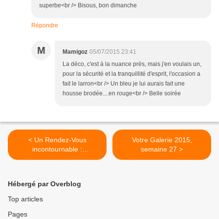
superbe<br /> Bisous, bon dimanche
Répondre
M
Mamigoz
05/07/2015 23:41
La déco, c'est à la nuance près, mais j'en voulais un,
pour la sécurité et la tranquillité d'esprit, l'occasion a
fait le larron<br /> Un bleu je lui aurais fait une
housse brodée....en rouge<br /> Belle soirée
< Un Rendez-Vous
Votre Galerie 2015,
incontournable :
semaine 27 >
Vénus/Jupiter
Hébergé par Overblog
Top articles
Pages