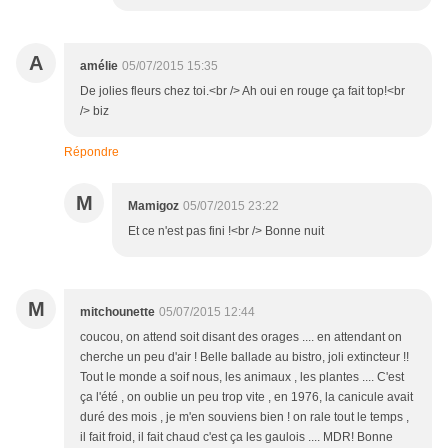
A
amélie
05/07/2015 15:35
De jolies fleurs chez toi.<br /> Ah oui en rouge ça fait top!<br
/> biz
Répondre
M
Mamigoz
05/07/2015 23:22
Et ce n'est pas fini !<br /> Bonne nuit
M
mitchounette
05/07/2015 12:44
coucou, on attend soit disant des orages .... en attendant on
cherche un peu d'air ! Belle ballade au bistro, joli extincteur !!
Tout le monde a soif nous, les animaux , les plantes .... C'est
ça l'été , on oublie un peu trop vite , en 1976, la canicule avait
duré des mois , je m'en souviens bien ! on rale tout le temps ,
il fait froid, il fait chaud c'est ça les gaulois .... MDR! Bonne