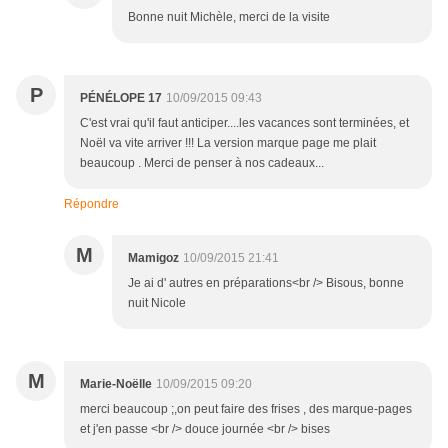
Bonne nuit Michèle, merci de la visite
P
PÉNÉLOPE 17
10/09/2015 09:43
C'est vrai qu'il faut anticiper....les vacances sont terminées, et
Noël va vite arriver !!! La version marque page me plait
beaucoup . Merci de penser à nos cadeaux...
Répondre
M
Mamigoz
10/09/2015 21:41
Je ai d' autres en préparations<br /> Bisous, bonne
nuit Nicole
M
Marie-Noëlle
10/09/2015 09:20
merci beaucoup ;,on peut faire des frises , des marque-pages
et j'en passe <br /> douce journée <br /> bises