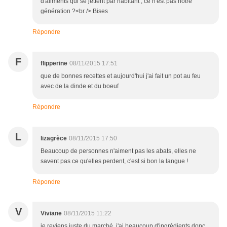
d'aliments qui se jettent par habitant , ce n'est pas notre
génération ?<br /> Bises
Répondre
F
flipperine
08/11/2015 17:51
que de bonnes recettes et aujourd'hui j'ai fait un pot au feu
avec de la dinde et du boeuf
Répondre
L
lizagrèce
08/11/2015 17:50
Beaucoup de personnes n'aiment pas les abats, elles ne
savent pas ce qu'elles perdent, c'est si bon la langue !
Répondre
V
Viviane
08/11/2015 11:22
je reviens juste du marché, j'ai beaucoup d'ingrédients donc