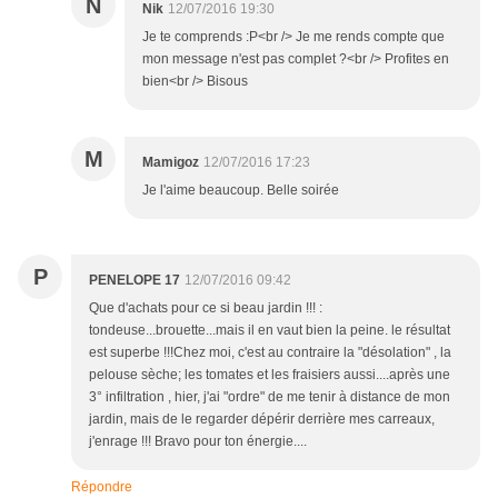
N
Nik
12/07/2016 19:30
Je te comprends :P<br /> Je me rends compte que
mon message n'est pas complet ?<br /> Profites en
bien<br /> Bisous
M
Mamigoz
12/07/2016 17:23
Je l'aime beaucoup. Belle soirée
P
PENELOPE 17
12/07/2016 09:42
Que d'achats pour ce si beau jardin !!! :
tondeuse...brouette...mais il en vaut bien la peine. le résultat
est superbe !!!Chez moi, c'est au contraire la "désolation" , la
pelouse sèche; les tomates et les fraisiers aussi....après une
3° infiltration , hier, j'ai "ordre" de me tenir à distance de mon
jardin, mais de le regarder dépérir derrière mes carreaux,
j'enrage !!! Bravo pour ton énergie....
Répondre