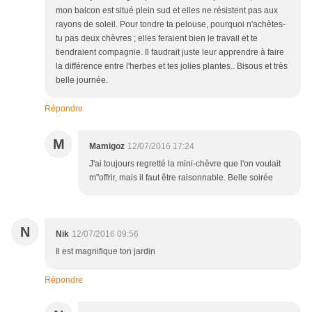
mon balcon est situé plein sud et elles ne résistent pas aux
rayons de soleil. Pour tondre ta pelouse, pourquoi n'achètes-
tu pas deux chèvres ; elles feraient bien le travail et te
tiendraient compagnie. Il faudrait juste leur apprendre à faire
la différence entre l'herbes et tes jolies plantes.. Bisous et très
belle journée.
Répondre
M
Mamigoz
12/07/2016 17:24
J'ai toujours regretté la mini-chèvre que l'on voulait
m"offrir, mais il faut être raisonnable. Belle soirée
N
Nik
12/07/2016 09:56
Il est magnifique ton jardin
Répondre