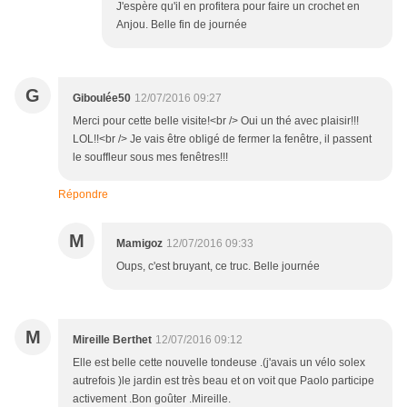
J'espère qu'il en profitera pour faire un crochet en
Anjou. Belle fin de journée
G
Giboulée50
12/07/2016 09:27
Merci pour cette belle visite!<br /> Oui un thé avec plaisir!!!
LOL!!<br /> Je vais être obligé de fermer la fenêtre, il passent
le souffleur sous mes fenêtres!!!
Répondre
M
Mamigoz
12/07/2016 09:33
Oups, c'est bruyant, ce truc. Belle journée
M
Mireille Berthet
12/07/2016 09:12
Elle est belle cette nouvelle tondeuse .(j'avais un vélo solex
autrefois )le jardin est très beau et on voit que Paolo participe
activement .Bon goûter .Mireille.