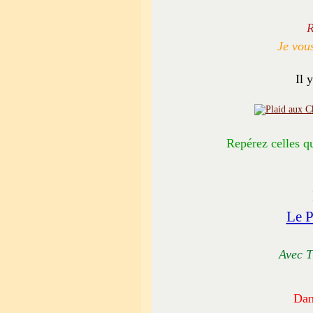
R
Je vous
Il 
Repérez celles qu
Le P
Avec T
Dan