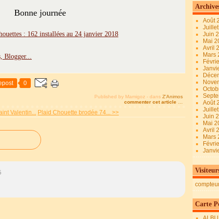
Archive
Bonne journée
Août 
Juille
Juin 
Mai 
Avril
Mars
Févri
Janvi
Déce
Nove
epost
0
Octob
Sept
Published by Mamigoz
-
dans
Z'Animos
commenter cet article
…
Août 
Juille
nt Valentin...
Plaid Chouette brodée 74... >>
Juin 
Mai 
Avril
Mars
Févri
Janvi
Visiteur
5
compteu
Carte Pe
ALBU