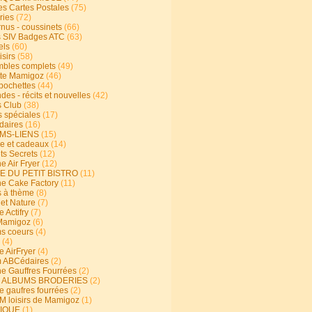
s Cartes Postales
(75)
ries
(72)
rnus - coussinets
(66)
 SIV Badges ATC
(63)
els
(60)
isirs
(58)
bles complets
(49)
te Mamigoz
(46)
-pochettes
(44)
es - récits et nouvelles
(42)
 Club
(38)
s spéciales
(17)
aires
(16)
MS-LIENS
(15)
ie et cadeaux
(14)
ts Secrets
(12)
e Air Fryer
(12)
E DU PETIT BISTRO
(11)
ne Cake Factory
(11)
s à thème
(8)
 et Nature
(7)
e Actifry
(7)
Mamigoz
(6)
s coeurs
(4)
(4)
e AirFryer
(4)
 ABCédaires
(2)
ne Gauffres Fourrées
(2)
E ALBUMS BRODERIES
(2)
e gaufres fourrées
(2)
 loisirs de Mamigoz
(1)
IQUE
(1)