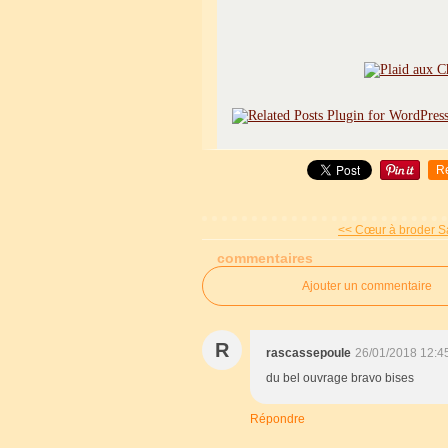
R
<< Cœur à broder Sai
commentaires
Ajouter un commentaire
R
rascassepoule
26/01/2018 12:4
du bel ouvrage bravo bises
Répondre