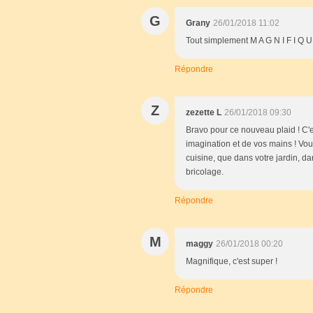
G
Grany
26/01/2018 11:02
Tout simplement M A G N I F I Q U
Répondre
Z
zezette L
26/01/2018 09:30
Bravo pour ce nouveau plaid ! C'es
imagination et de vos mains ! Vou
cuisine, que dans votre jardin, d
bricolage.
Répondre
M
maggy
26/01/2018 00:20
Magnifique, c'est super !
Répondre