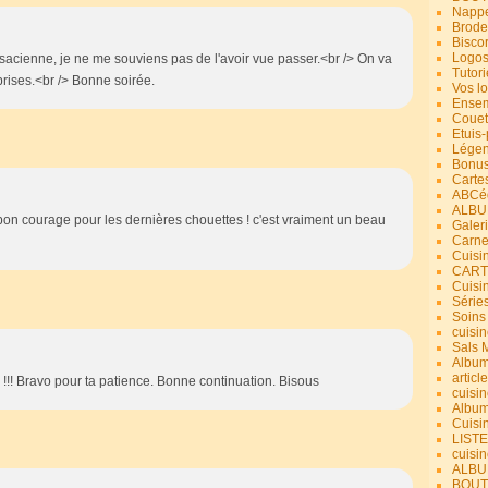
Nappe
Brode
Bisco
Logos
lsacienne, je ne me souviens pas de l'avoir vue passer.<br /> On va
Tutori
prises.<br /> Bonne soirée.
Vos lo
Ensem
Couet
Etuis
Légend
Bonus
Carte
ABCéd
ALBU
! bon courage pour les dernières chouettes ! c'est vraiment un beau
Galer
Carne
Cuisin
CART
Cuisi
Série
Soins
cuisin
Sals 
Album
article
 !!! Bravo pour ta patience. Bonne continuation. Bisous
cuisin
Album
Cuisi
LIST
cuisin
ALBUM
BOUT