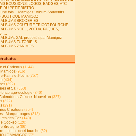
MS ECUSSONS, LOGOS, BADGES, ATC
E DU PETIT BISTRO
it une fois.... Mamigoz : Album Souvenirs
S BOUTIQUE MAMIGOZ
E ALBUMS BRODERIES
E ALBUMS COUTURE TRICOT FOURCHE
E ALBUMS NOEL, VOEUX, PAQUES,
.....
 ALBUMs SAL proposés par Mamigoz
E ALBUMS TUTORIELS
E ALBUMS Z'ANIMOS
Gratuites
ie et Cadeaux
(1144)
 Mamigoz
(916)
ne-Pains et Potins
(757)
ne
(434)
mos
(392)
ies et Sal
(353)
n-bricolage-écologie
(340)
Calendriers-Crèche- Nouvel an
(327)
rs
(322)
es
(291)
ries Créateurs
(254)
s - Marque-pages
(218)
ures des Goz
(140)
ne Cookeo
(120)
ne Bretagne
(86)
e-tricot-crochet-fourche
(82)
IQUE MAMIGOZ
(77)