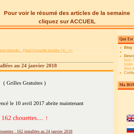
Pour voir le résumé des articles de la semaine
cliquez sur ACCUEIL
Qui Est
Blog
nt Valentin...
Plaid Chouette brodée 74... >>
Descr
bien. 
bistro
allées au 24 janvier 2018
faire
Conta
( Grilles Gratuites )
Ma BO
cé le 10 avril 2017 abrite maintenant
162 chouettes....
!