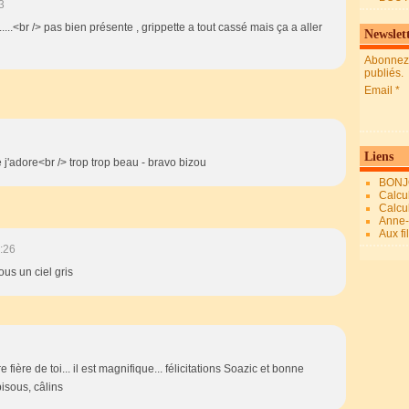
3
.....<br /> pas bien présente , grippette a tout cassé mais ça a aller
Newslet
Abonnez-
publiés.
Email
Liens
e j'adore<br /> trop trop beau - bravo bizou
BONJ
Calcul
Calcul
Anne-M
Aux fi
:26
us un ciel gris
re fière de toi... il est magnifique... félicitations Soazic et bonne
isous, câlins