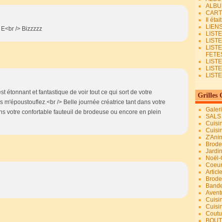
ALBU
CART
Il éta
LIEN
 E<br /> Bizzzzz
LIST
LIST
LIST
FETES.
LISTE
LIST
LIST
t étonnant et fantastique de voir tout ce qui sort de votre
Grilles 
s m'époustouflez.<br /> Belle journée créatrice tant dans votre
Galer
ans votre confortable fauteuil de brodeuse ou encore en plein
SALS
Cuisi
Cuisi
Z'Ani
Broder
Jardi
Noël-
Coeu
Articl
Brode
Bande
Avent
Cuisi
Cuisi
Coutur
BOUT