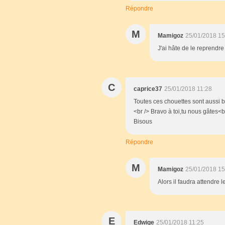
Répondre
M
Mamigoz
25/01/2018 15
J'ai hâte de le reprendr
C
caprice37
25/01/2018 11:28
Toutes ces chouettes sont aussi bel
<br /> Bravo à toi,tu nous gâtes<
Bisous
Répondre
M
Mamigoz
25/01/2018 15
Alors il faudra attendre 
E
Edwige
25/01/2018 11:25