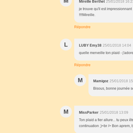
M
Mireille Berthet
25/01/2018 16:2
je trouve qu'il est impressionnant 
!!!!Mireille.
Répondre
L
LUBY Emy38
25/01/2018 14:04
quelle merveille ton plaid - j'ador
Répondre
M
Mamigoz
25/01/2018 15
Bisous, bonne journée so
M
MissParker
25/01/2018 13:09
Ton plaid a fier allure... tu peux êt
continuation ;)<br /> Bon aprem, b