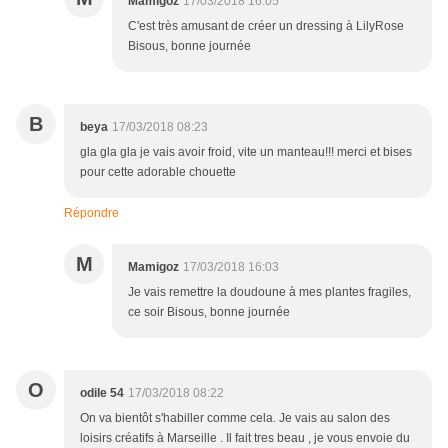
Mamigoz
17/03/2018 16:05
C'est très amusant de créer un dressing à LilyRose
Bisous, bonne journée
B
beya
17/03/2018 08:23
gla gla gla je vais avoir froid, vite un manteau!!! merci et bises
pour cette adorable chouette
Répondre
M
Mamigoz
17/03/2018 16:03
Je vais remettre la doudoune à mes plantes fragiles,
ce soir Bisous, bonne journée
O
odile 54
17/03/2018 08:22
On va bientôt s'habiller comme cela. Je vais au salon des
loisirs créatifs à Marseille . Il fait tres beau , je vous envoie du