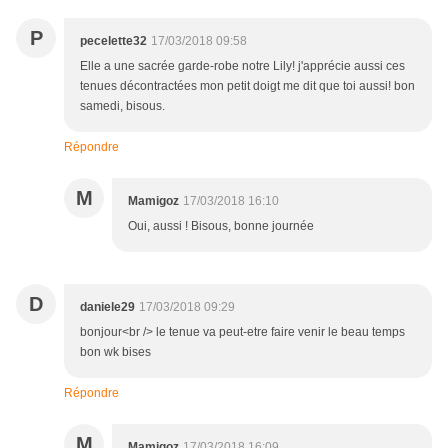
P
pecelette32
17/03/2018 09:58
Elle a une sacrée garde-robe notre Lily! j'apprécie aussi ces
tenues décontractées mon petit doigt me dit que toi aussi! bon
samedi, bisous.
Répondre
M
Mamigoz
17/03/2018 16:10
Oui, aussi ! Bisous, bonne journée
D
daniele29
17/03/2018 09:29
bonjour<br /> le tenue va peut-etre faire venir le beau temps
bon wk bises
Répondre
M
Mamigoz
17/03/2018 16:09