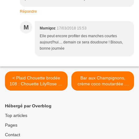
Répondre
M
Mamigoz
17/03/2018 15:53
Elle peut encore profiter des manches courtes
aujourd'hui.... demain ce sera doudoune ! Bisous,
bonne journée
< Plaid Chouette brodée
Bar aux Champignons,
108 : Chouette LilyRose en
crème coco moutardée et
Karl Lagerfeld
Garam Masala >
Hébergé par Overblog
Top articles
Pages
Contact