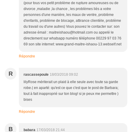
(pour tous vos petit problème de rupture amoureuses ou de
divorce ,maladie ,la chance , les problèmes liés a votre
personnes d'une manière, les maux de ventre, problème
d'enfants, problème de blocage, attirance clientèle, problème
du travail ou d'une autres) Vous pouvez le contacter sur: son
adresse émail : maitreishaou@hotmail.com ou appelé le
directement sur whatsapp numéro téléphone 00229 97 03 76
69 son site internet: www.grand-maitre-ishaou-13.webself.net
Répondre
R
rascassepoule
18/03/2018 09:02
lilyRose mériterait un plaid à elle seule avec toute sa garde
robe.( en aparté: qu'est ce que c'est que le post de Barbara;
tout à fait inapproprié sur ton blog! si je peux me permettre )
bises
Répondre
B
babara
17/03/2018 21:44