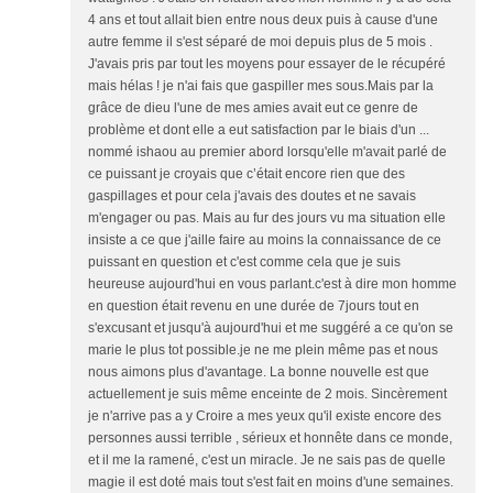
4 ans et tout allait bien entre nous deux puis à cause d'une
autre femme il s'est séparé de moi depuis plus de 5 mois .
J'avais pris par tout les moyens pour essayer de le récupéré
mais hélas ! je n'ai fais que gaspiller mes sous.Mais par la
grâce de dieu l'une de mes amies avait eut ce genre de
problème et dont elle a eut satisfaction par le biais d'un ...
nommé ishaou au premier abord lorsqu'elle m'avait parlé de
ce puissant je croyais que c’était encore rien que des
gaspillages et pour cela j'avais des doutes et ne savais
m'engager ou pas. Mais au fur des jours vu ma situation elle
insiste a ce que j'aille faire au moins la connaissance de ce
puissant en question et c'est comme cela que je suis
heureuse aujourd'hui en vous parlant.c'est à dire mon homme
en question était revenu en une durée de 7jours tout en
s'excusant et jusqu'à aujourd'hui et me suggéré a ce qu'on se
marie le plus tot possible.je ne me plein même pas et nous
nous aimons plus d'avantage. La bonne nouvelle est que
actuellement je suis même enceinte de 2 mois. Sincèrement
je n'arrive pas a y Croire a mes yeux qu'il existe encore des
personnes aussi terrible , sérieux et honnête dans ce monde,
et il me la ramené, c'est un miracle. Je ne sais pas de quelle
magie il est doté mais tout s'est fait en moins d'une semaines.