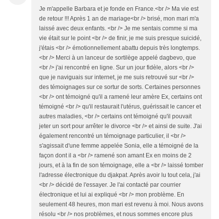
Je m'appelle Barbara et je fonde en France.<br /> Ma vie est
de retour !!! Après 1 an de mariage<br /> brisé, mon mari m'a
laissé avec deux enfants. <br /> Je me sentais comme si ma
vie était sur le point <br /> de finir, je me suis presque suicidé,
j'étais <br /> émotionnellement abattu depuis très longtemps.
<br /> Merci à un lanceur de sortilège appelé dagbevo, que
<br /> j'ai rencontré en ligne. Sur un jour fidèle, alors <br />
que je naviguais sur internet, je me suis retrouvé sur <br />
des témoignages sur ce sortur de sorts. Certaines personnes
<br /> ont témoigné qu'il a ramené leur amère Ex, certains ont
témoigné <br /> qu'il restaurait l'utérus, guérissait le cancer et
autres maladies, <br /> certains ont témoigné qu'il pouvait
jeter un sort pour arrêter le divorce <br /> et ainsi de suite. J'ai
également rencontré un témoignage particulier, il <br />
s'agissait d'une femme appelée Sonia, elle a témoigné de la
façon dont il a <br /> ramené son amant Ex en moins de 2
jours, et à la fin de son témoignage, elle a <br /> laissé tomber
l'adresse électronique du djakpat. Après avoir lu tout cela, j'ai
<br /> décidé de l'essayer. Je l'ai contacté par courrier
électronique et lui ai expliqué <br /> mon problème. En
seulement 48 heures, mon mari est revenu à moi. Nous avons
résolu <br /> nos problèmes, et nous sommes encore plus