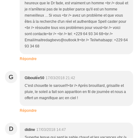
heureux que le Dr fade, est vraiment un homme <br /> doué et
je n'arrêterai pas de le publier parce qu'il est un homme
merveilleux ... Si vous <br /> avez un problème et que vous
êtes à la recherche d'un réel et authentique Spell caster pour
<br /> résoudre tous vos problèmes pour vousl<br /> voici
sont contacte<br /> <br /> tel: +229 64 93 34 68<br />
Email/maitredagbevo@outlook.fr<br /> Tel/whatsapp: +229 64
93 34 68
Répondre
G
Giboulée50
17/03/2018 21:42
C'est chouette le sarouel!!<br /> Après brouillard, grisaille et
pluie, le soleil a fait son apparition en fil de journée et nous a
offert un magnifique arc en ciel !
Répondre
D
didine
17/03/2018 14:47
Superbe tenue qui sent le sable chaud et les vacances.<br />