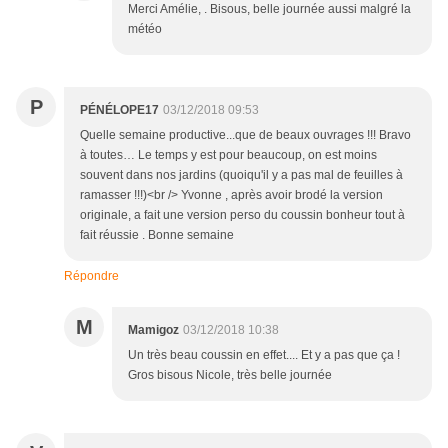
Merci Amélie, . Bisous, belle journée aussi malgré la
météo
P
PÉNÉLOPE17
03/12/2018 09:53
Quelle semaine productive...que de beaux ouvrages !!! Bravo
à toutes… Le temps y est pour beaucoup, on est moins
souvent dans nos jardins (quoiqu'il y a pas mal de feuilles à
ramasser !!!)<br /> Yvonne , après avoir brodé la version
originale, a fait une version perso du coussin bonheur tout à
fait réussie . Bonne semaine
Répondre
M
Mamigoz
03/12/2018 10:38
Un très beau coussin en effet.... Et y a pas que ça !
Gros bisous Nicole, très belle journée