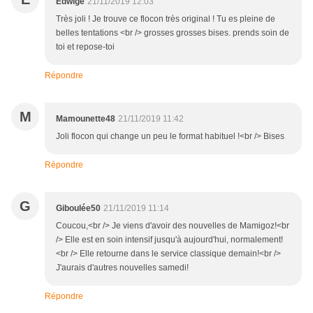
Edwige
21/11/2019 12:03
Très joli ! Je trouve ce flocon très original ! Tu es pleine de
belles tentations <br /> grosses grosses bises. prends soin de
toi et repose-toi
Répondre
M
Mamounette48
21/11/2019 11:42
Joli flocon qui change un peu le format habituel !<br /> Bises
Répondre
G
Giboulée50
21/11/2019 11:14
Coucou,<br /> Je viens d'avoir des nouvelles de Mamigoz!<br
/> Elle est en soin intensif jusqu'à aujourd'hui, normalement!
<br /> Elle retourne dans le service classique demain!<br />
J'aurais d'autres nouvelles samedi!
Répondre