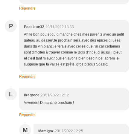
Répondre
P
Pecelette32
20/11/2022 13:33
Ah le bon poulet du dimanche chez mes parents avec un petit
gâteau au dessert,le prochain sera avec des épices diluées
dans du vin blanc,je ferais avec celles que j'ai car certaines
sont difficiles à trouver comme le Bois d'Inde,ici aussi il pleut
et c'est tant mieux,nous en avons bien besoin,bel aprem je
suppose que ta valise est prête, gros bisous Soazic.
Répondre
L
lizagrece
20/11/2022 12:12
Vivement Dimanche prochain !
Répondre
M
Mamigoz
20/11/2022 12:25