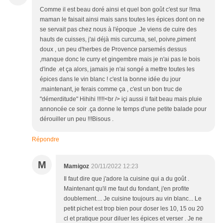
Comme il est beau doré ainsi et quel bon goût c'est sur !!ma
maman le faisait ainsi mais sans toutes les épices dont on ne
se servait pas chez nous à l'époque .Je viens de cuire des
hauts de cuisses, j'ai déjà mis curcuma, sel, poivre,piment
doux , un peu d'herbes de Provence parsemés dessus
,manque donc le curry et gingembre mais je n'ai pas le bois
d'inde .et ça alors, jamais je n'ai songé a mettre toutes les
épices dans le vin blanc ! c'est la bonne idée du jour
.maintenant, je ferais comme ça , c'est un bon truc de
"démerditude" Hihihi !!!!!<br /> içi aussi il fait beau mais pluie
annoncée ce soir .ça donne le temps d'une petite balade pour
dérouiller un peu !!!Bisous .
Répondre
M
Mamigoz
20/11/2022 12:23
Il faut dire que j'adore la cuisine qui a du goût .
Maintenant qu'il me faut du fondant, j'en profite
doublement.... Je cuisine toujours au vin blanc... Le
petit pichet est trop bien pour doser les 10, 15 ou 20
cl et pratique pour diluer les épices et verser . Je ne