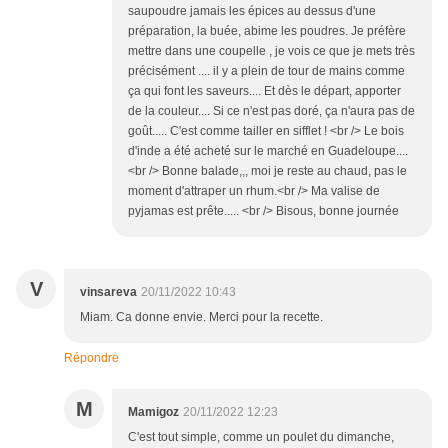
saupoudre jamais les épices au dessus d'une
préparation, la buée, abime les poudres. Je préfère
mettre dans une coupelle , je vois ce que je mets très
précisément .... il y a plein de tour de mains comme
ça qui font les saveurs.... Et dès le départ, apporter
de la couleur.... Si ce n'est pas doré, ça n'aura pas de
goût..... C'est comme tailler en sifflet ! <br /> Le bois
d'inde a été acheté sur le marché en Guadeloupe....
<br /> Bonne balade,,, moi je reste au chaud, pas le
moment d'attraper un rhum.<br /> Ma valise de
pyjamas est prête..... <br /> Bisous, bonne journée
V
vinsareva
20/11/2022 10:43
Miam. Ca donne envie. Merci pour la recette.
Répondre
M
Mamigoz
20/11/2022 12:23
C'est tout simple, comme un poulet du dimanche,