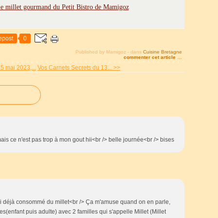
epost
0
Published by Mamigoz
-
dans
Cuisine Bretagne
commenter cet article
…
5 mai 2023,...
Vos Carnets Secrets du 13... >>
mais ce n'est pas trop à mon gout hii<br /> belle journée<br /> bises
' ai déjà consommé du millet<br /> Ça m'amuse quand on en parle,
enfant puis adulte) avec 2 familles qui s'appelle Millet (Millet