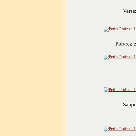
Versez
Poivrez e
Saupo