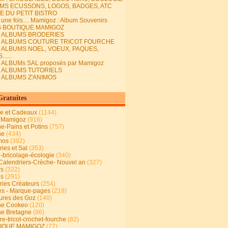
MS ECUSSONS, LOGOS, BADGES, ATC
E DU PETIT BISTRO
it une fois.... Mamigoz : Album Souvenirs
S BOUTIQUE MAMIGOZ
E ALBUMS BRODERIES
E ALBUMS COUTURE TRICOT FOURCHE
E ALBUMS NOEL, VOEUX, PAQUES,
.....
 ALBUMs SAL proposés par Mamigoz
E ALBUMS TUTORIELS
E ALBUMS Z'ANIMOS
Gratuites
ie et Cadeaux
(1144)
 Mamigoz
(916)
ne-Pains et Potins
(757)
ne
(434)
mos
(392)
ies et Sal
(353)
n-bricolage-écologie
(340)
Calendriers-Crèche- Nouvel an
(327)
rs
(322)
es
(291)
ries Créateurs
(254)
s - Marque-pages
(218)
ures des Goz
(140)
ne Cookeo
(120)
ne Bretagne
(86)
e-tricot-crochet-fourche
(82)
IQUE MAMIGOZ
(77)