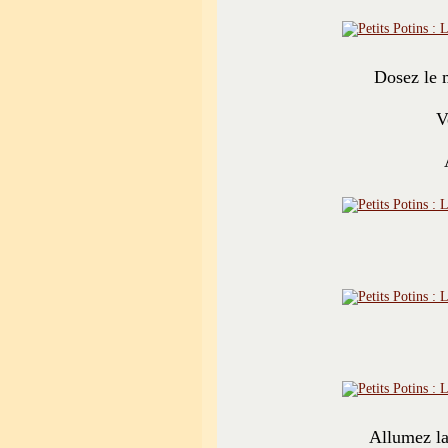
Dosez le m
V
Allumez la