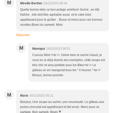
M
Mireille Berthet
16/12/2023 08:34
Quelle bonne idée ce bon potage amélioré Surimi ..en été
fraîche , elle doit être agréable aussi .et le cake bien
appétissant pour le goûter .. Bravo et merci pour ces bonnes
recettes.Bises du samedi .Mimi
Répondre
M
Mamigoz
16/12/2023 08:51
Coucou Mimi !<br /> J'aime bien le surimi chaud, je
vous en ai déjà donné des exemples, cette soupe est
très chic et sera parfaite pour les fêtes<br /> Le
gâteau on en mangerait tous les " 4 heures "<br />
Bisous, bonne journée
M
Marie
16/12/2023 08:21
Bonjour, Une soupe au surimi, une nouveauté. Le gâteau aux
poires-chocolat est appétissant et fait envie. Merci pour ce
partage. Bon samedi. Bises 💐