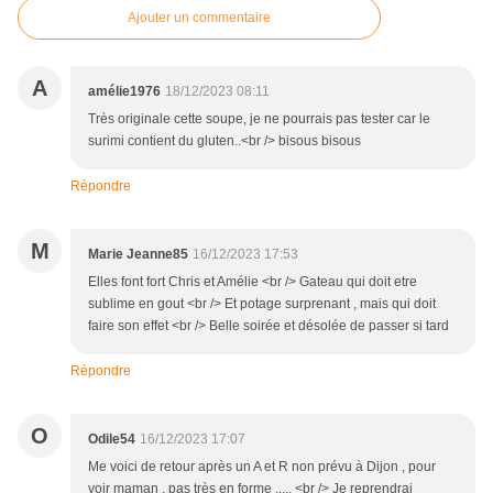
Ajouter un commentaire
A
amélie1976
18/12/2023 08:11
Très originale cette soupe, je ne pourrais pas tester car le
surimi contient du gluten..<br /> bisous bisous
Répondre
M
Marie Jeanne85
16/12/2023 17:53
Elles font fort Chris et Amélie <br /> Gateau qui doit etre
sublime en gout <br /> Et potage surprenant , mais qui doit
faire son effet <br /> Belle soirée et désolée de passer si tard
Répondre
O
Odile54
16/12/2023 17:07
Me voici de retour après un A et R non prévu à Dijon , pour
voir maman , pas très en forme ..... <br /> Je reprendrai