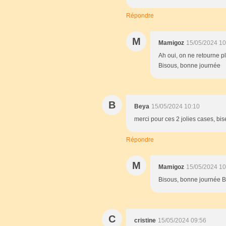
Répondre
M
Mamigoz
15/05/2024 10
Ah oui, on ne retourne p
Bisous, bonne journée
B
Beya
15/05/2024 10:10
merci pour ces 2 jolies cases, bis
Répondre
M
Mamigoz
15/05/2024 10
Bisous, bonne journée Bé
C
cristine
15/05/2024 09:56