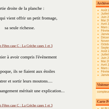
Archive
rtie droite de la planche :
Août 
Juille
Juin 
qui vient offrir un petit fromage,
Mai 
Avril
sa seule richesse.
Mars
Févri
Janvi
Déce
Nove
Octob
Sept
Août 
Juille
ier à avoir compris l'évènement
Juin 
Mai 
Avril
Mars
poque, ils se fiaient aux étoiles
Févri
Janvi
trer et sortir leurs moutons....
Visiteur
angement méritait une explication...
compteu
Carte Pe
ALBU