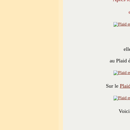
ell
au Plaid 
Sur le
Plai
Voici