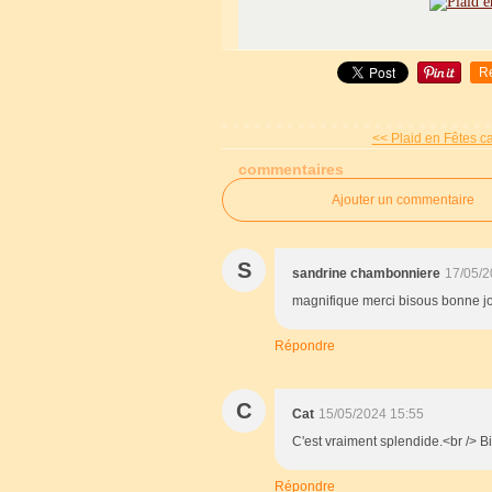
R
<< Plaid en Fêtes ca
commentaires
Ajouter un commentaire
S
sandrine chambonniere
17/05/2
magnifique merci bisous bonne j
Répondre
C
Cat
15/05/2024 15:55
C'est vraiment splendide.<br /> B
Répondre