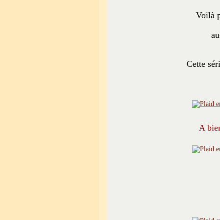
Voilà 
au
Cette sér
A bien