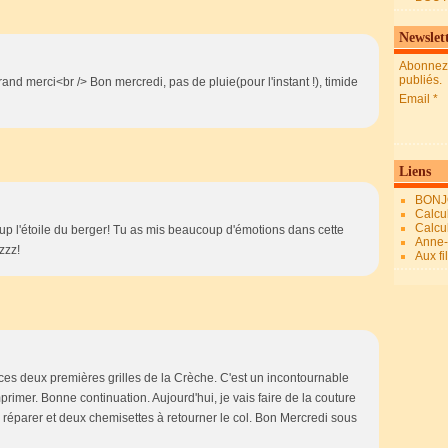
Newslet
Abonnez-
publiés.
nd merci<br /> Bon mercredi, pas de pluie(pour l'instant !), timide
Email
Liens
BONJ
Calcul
Calcul
 l'étoile du berger! Tu as mis beaucoup d'émotions dans cette
Anne-M
zzz!
Aux fi
es deux premières grilles de la Crèche. C'est un incontournable
rimer. Bonne continuation. Aujourd'hui, je vais faire de la couture
 réparer et deux chemisettes à retourner le col. Bon Mercredi sous