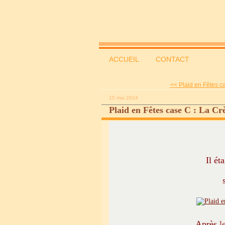
ACCUEIL
CONTACT
<< Plaid en Fêtes ca
15 mai 2024
Plaid en Fêtes case C : La Crè
Il ét
Après
l