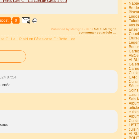
Nappe
Brode
Bisco
Logos
epost
0
Tutori
Vos lo
Published by Mamigoz
-
dans
SALS Mamigoz
Ensem
commenter cet article
…
Couet
Etuis
se C : La...
Plaid en Fêtes case E : Botte... >>
Légend
Bonus
Carte
ABCéd
ALBU
Galer
Carne
Cuisin
024 07:54
CART
Cuisi
ournée
Série
Soins
cuisin
Sals 
Album
article
cuisin
Album
Cuisi
isous
LIST
cuisin
ALBUM
BOUT