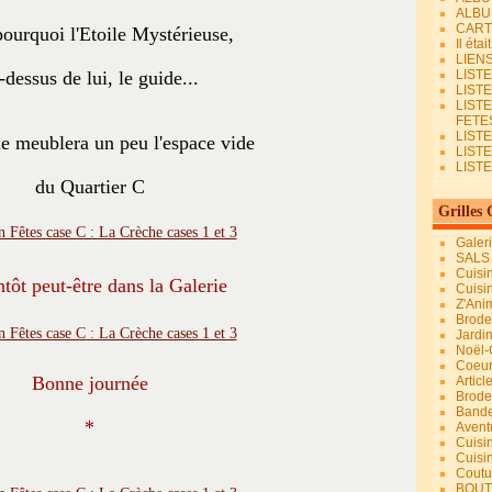
ALBU
CART
pourquoi l'Etoile Mystérieuse,
Il éta
LIEN
-dessus de lui, le guide...
LIST
LIST
LIST
FETES.
LISTE
ie meublera un peu l'espace vide
LIST
LIST
du Quartier C
Grilles 
Galer
SALS
Cuisi
tôt peut-être dans la Galerie
Cuisi
Z'Ani
Broder
Jardi
Noël-
Coeu
Bonne journée
Articl
Brode
Bande
*
Avent
Cuisi
Cuisi
Coutur
BOUT