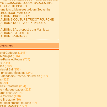
MS ECUSSONS, LOGOS, BADGES, ATC
E DU PETIT BISTRO
it une fois.... Mamigoz : Album Souvenirs
S BOUTIQUE MAMIGOZ
E ALBUMS BRODERIES
E ALBUMS COUTURE TRICOT FOURCHE
E ALBUMS NOEL, VOEUX, PAQUES,
.....
 ALBUMs SAL proposés par Mamigoz
E ALBUMS TUTORIELS
E ALBUMS Z'ANIMOS
Gratuites
ie et Cadeaux
(1145)
 Mamigoz
(916)
ne-Pains et Potins
(757)
ne
(434)
mos
(392)
ies et Sal
(353)
n-bricolage-écologie
(340)
Calendriers-Crèche- Nouvel an
(327)
rs
(322)
es
(291)
ries Créateurs
(254)
s - Marque-pages
(218)
ures des Goz
(140)
ne Cookeo
(120)
ne Bretagne
(86)
e-tricot-crochet-fourche
(82)
IQUE MAMIGOZ
(77)