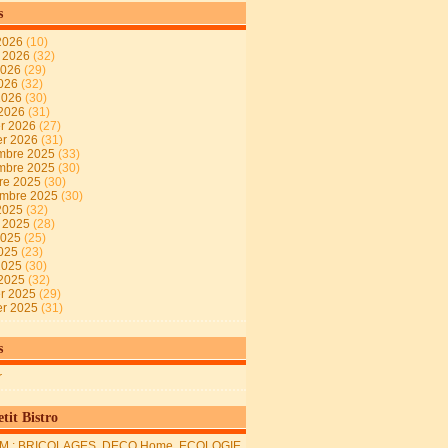
s
2026
(10)
t 2026
(32)
2026
(29)
2026
(32)
 2026
(30)
 2026
(31)
er 2026
(27)
er 2026
(31)
mbre 2025
(33)
mbre 2025
(30)
re 2025
(30)
embre 2025
(30)
2025
(32)
t 2025
(28)
2025
(25)
2025
(23)
 2025
(30)
 2025
(32)
er 2025
(29)
er 2025
(31)
s
r
tit Bistro
M : BRICOLAGES, DECO Home, ECOLOGIE