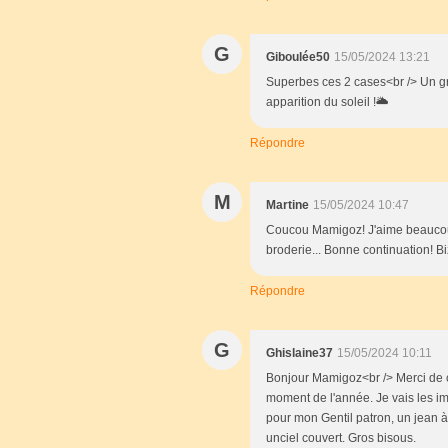
G
Giboulée50
15/05/2024 13:21
Superbes ces 2 cases<br /> Un gra
apparition du soleil !🌥️
Répondre
M
Martine
15/05/2024 10:47
Coucou Mamigoz! J'aime beaucoup
broderie... Bonne continuation! Bi
Répondre
G
Ghislaine37
15/05/2024 10:11
Bonjour Mamigoz<br /> Merci de c
moment de l'année. Je vais les imp
pour mon Gentil patron, un jean à
unciel couvert. Gros bisous.