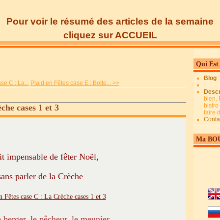
Pour voir le résumé des articles de la semaine
cliquez sur ACCUEIL
Qui Est
Blog
se C : La...
Plaid en Fêtes case E : Botte... >>
Descr
bien. 
bistro
che cases 1 et 3
faire
Conta
Ma BO
ait impensable de fêter Noël,
sans parler de la Crèche
e berger, le pêcheur, le meunier