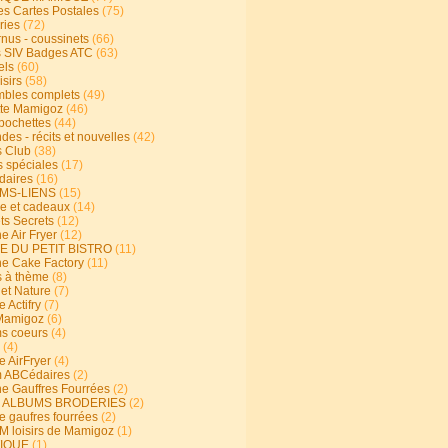
s Cartes Postales
(75)
ries
(72)
rnus - coussinets
(66)
 SIV Badges ATC
(63)
els
(60)
isirs
(58)
bles complets
(49)
te Mamigoz
(46)
-pochettes
(44)
es - récits et nouvelles
(42)
 Club
(38)
s spéciales
(17)
aires
(16)
MS-LIENS
(15)
ie et cadeaux
(14)
ts Secrets
(12)
e Air Fryer
(12)
E DU PETIT BISTRO
(11)
ne Cake Factory
(11)
s à thème
(8)
 et Nature
(7)
e Actifry
(7)
Mamigoz
(6)
s coeurs
(4)
(4)
e AirFryer
(4)
 ABCédaires
(2)
ne Gauffres Fourrées
(2)
E ALBUMS BRODERIES
(2)
e gaufres fourrées
(2)
 loisirs de Mamigoz
(1)
IQUE
(1)