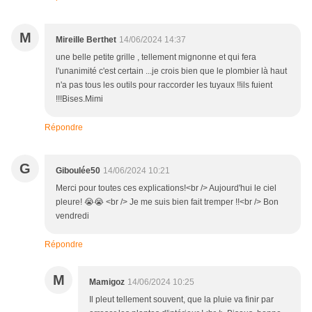
M
Mireille Berthet
14/06/2024 14:37
une belle petite grille , tellement mignonne et qui fera
l'unanimité c'est certain ...je crois bien que le plombier là haut
n'a pas tous les outils pour raccorder les tuyaux !!ils fuient
!!!Bises.Mimi
Répondre
G
Giboulée50
14/06/2024 10:21
Merci pour toutes ces explications!<br /> Aujourd'hui le ciel
pleure! 😭😭 <br /> Je me suis bien fait tremper !!<br /> Bon
vendredi
Répondre
M
Mamigoz
14/06/2024 10:25
Il pleut tellement souvent, que la pluie va finir par