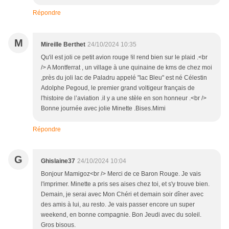
Répondre
M
Mireille Berthet
24/10/2024 10:35
Qu'il est joli ce petit avion rouge !il rend bien sur le plaid .<br
/> A Montferrat , un village à une quinaine de kms de chez moi
,près du joli lac de Paladru appelé "lac Bleu" est né Célestin
Adolphe Pegoud, le premier grand voltigeur français de
l'histoire de l’aviation .il y a une stèle en son honneur .<br />
Bonne journée avec jolie Minette .Bises.Mimi
Répondre
G
Ghislaine37
24/10/2024 10:04
Bonjour Mamigoz<br /> Merci de ce Baron Rouge. Je vais
l'imprimer. Minette a pris ses aises chez toi, et s'y trouve bien.
Demain, je serai avec Mon Chéri et demain soir dîner avec
des amis à lui, au resto. Je vais passer encore un super
weekend, en bonne compagnie. Bon Jeudi avec du soleil.
Gros bisous.