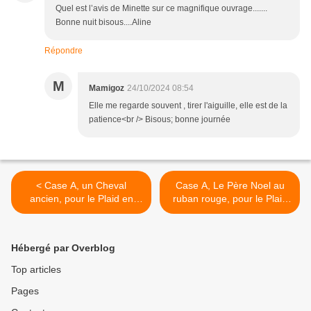
Quel est l’avis de Minette sur ce magnifique ouvrage.......
Bonne nuit bisous....Aline
Répondre
M
Mamigoz
24/10/2024 08:54
Elle me regarde souvent , tirer l'aiguille, elle est de la
patience<br /> Bisous; bonne journée
< Case A, un Cheval
Case A, Le Père Noel au
ancien, pour le Plaid en
ruban rouge, pour le Plaid
Fêtes
en Fêtes >
Hébergé par Overblog
Top articles
Pages