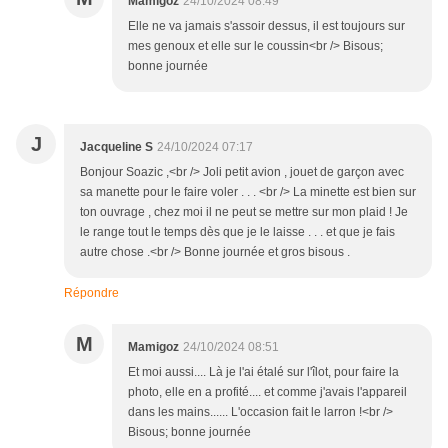
Mamigoz
24/10/2024 08:49
Elle ne va jamais s'assoir dessus, il est toujours sur
mes genoux et elle sur le coussin<br /> Bisous;
bonne journée
J
Jacqueline S
24/10/2024 07:17
Bonjour Soazic ,<br /> Joli petit avion , jouet de garçon avec
sa manette pour le faire voler . . . <br /> La minette est bien sur
ton ouvrage , chez moi il ne peut se mettre sur mon plaid ! Je
le range tout le temps dès que je le laisse . . . et que je fais
autre chose .<br /> Bonne journée et gros bisous .
Répondre
M
Mamigoz
24/10/2024 08:51
Et moi aussi.... Là je l'ai étalé sur l'îlot, pour faire la
photo, elle en a profité.... et comme j'avais l'appareil
dans les mains...... L'occasion fait le larron !<br />
Bisous; bonne journée