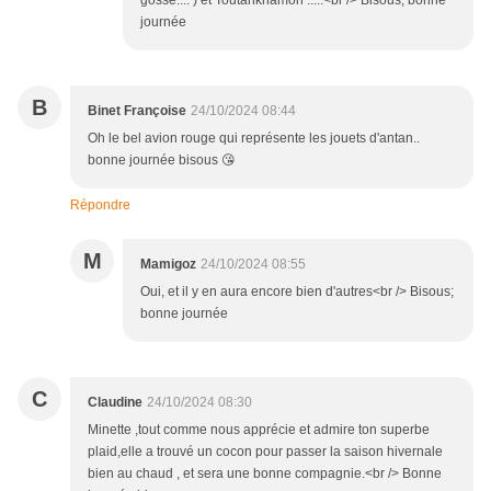
gosse.... ) et Toutankhamon .....<br /> Bisous, bonne
journée
B
Binet Françoise
24/10/2024 08:44
Oh le bel avion rouge qui représente les jouets d'antan..
bonne journée bisous 😘
Répondre
M
Mamigoz
24/10/2024 08:55
Oui, et il y en aura encore bien d'autres<br /> Bisous;
bonne journée
C
Claudine
24/10/2024 08:30
Minette ,tout comme nous apprécie et admire ton superbe
plaid,elle a trouvé un cocon pour passer la saison hivernale
bien au chaud , et sera une bonne compagnie.<br /> Bonne