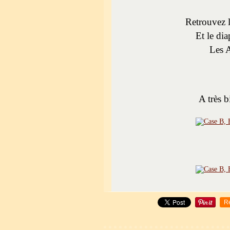
Retrouvez l
Et le di
Les 
A très b
R