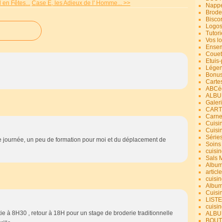
 en Fêtes...
Case E, les Adieux de l' Homme... >>
Nappe
Brode
Bisco
Logos
Tutori
Vos lo
Ensem
Couet
Etuis
Légend
Bonus
Carte
ABCéd
ALBU
Galer
CART
Carne
Cuisin
Cuisi
Série
le journée, un peu de formation pour moi et du déplacement de
Soins
cuisin
Sals 
Album
article
cuisin
Album
Cuisi
LIST
cuisin
ie à 8H30 , retour à 18H pour un stage de broderie traditionnelle
ALBUM
BOUT