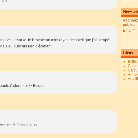
lle .....
Newslet
Abonnez-
publiés.
Email
merveille!<br /> Je t'envoie un mini rayon de soleil que j'ai attrapé
Mais aujourd'hui rien d'éclatant!
Liens
BONJ
Calcul
Calcul
Anne-M
Aux fi
eauté j'adore.<br /> Bisous
ons.<br /> Gros bisous.