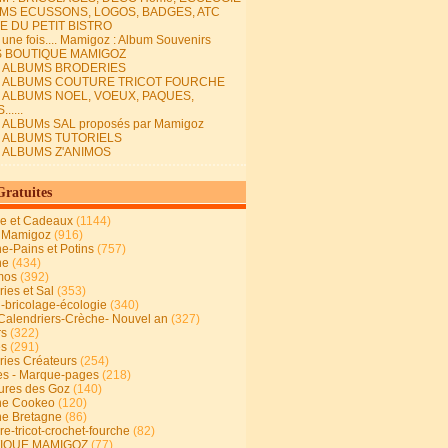
MS ECUSSONS, LOGOS, BADGES, ATC
E DU PETIT BISTRO
it une fois.... Mamigoz : Album Souvenirs
S BOUTIQUE MAMIGOZ
E ALBUMS BRODERIES
E ALBUMS COUTURE TRICOT FOURCHE
E ALBUMS NOEL, VOEUX, PAQUES,
.....
 ALBUMs SAL proposés par Mamigoz
E ALBUMS TUTORIELS
E ALBUMS Z'ANIMOS
Gratuites
ie et Cadeaux
(1144)
 Mamigoz
(916)
ne-Pains et Potins
(757)
ne
(434)
mos
(392)
ies et Sal
(353)
n-bricolage-écologie
(340)
Calendriers-Crèche- Nouvel an
(327)
rs
(322)
es
(291)
ries Créateurs
(254)
s - Marque-pages
(218)
ures des Goz
(140)
ne Cookeo
(120)
ne Bretagne
(86)
e-tricot-crochet-fourche
(82)
IQUE MAMIGOZ
(77)