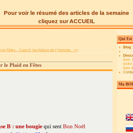
Pour voir le résumé des articles de la semaine
cliquez sur ACCUEIL
Qui Est
Blog
 en Fêtes...
Case E, les Adieux de l' Homme... >>
Descr
bien. 
bistro
 le Plaid en Fêtes
faire
Conta
Ma BO
ase B : une bougie
qui sent
Bon Noël