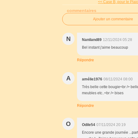
<< Case B, pour le Plaid
commentaires
Ajouter un commentaire
N
Naniland89
12/11/2024 05:28
Bel instant j'aime beaucoup
Répondre
A
amélie1976
08/11/2024 08:00
Très belle cette bougie<br /> bel
meubles etc..<br /> bises
Répondre
O
Odile54
07/11/2024 20:19
Encore une grande journée ...part