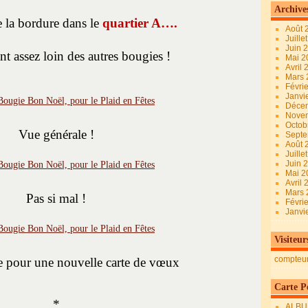
Archive
e la bordure dans le
quartier A….
Août 
Juille
Juin 
nt assez loin des autres bougies !
Mai 
Avril
Mars
Févri
Janvi
Déce
Nove
Octob
Vue générale !
Sept
Août 
Juille
Juin 
Mai 
Avril
Mars
Pas si mal !
Févri
Janvi
Visiteur
compteu
lle pour une nouvelle carte de vœux
Carte Pe
*
ALBU