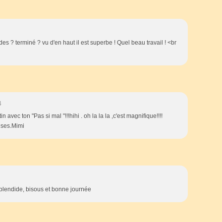
des ? terminé ? vu d'en haut il est superbe ! Quel beau travail ! <br
4
 avec ton "Pas si mal "!!!hihi . oh la la la ,c'est magnifique!!!!
ises.Mimi
splendide, bisous et bonne journée