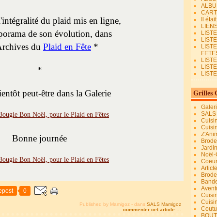
ALBU
CART
'intégralité du plaid mis en ligne,
Il éta
LIEN
aporama de son évolution, dans
LIST
LIST
Archives du
Plaid en Fête
*
LIST
FETES.
LISTE
LIST
*
LIST
ientôt peut-être dans la Galerie
Grilles 
Galer
SALS
Cuisi
Cuisi
Z'Ani
Bonne journée
Broder
Jardi
Noël-
Coeu
Articl
Brode
Bande
Avent
epost
0
Cuisi
Cuisi
Published by Mamigoz
-
dans
SALS Mamigoz
Coutur
commenter cet article
…
BOUT