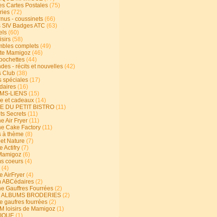
s Cartes Postales
(75)
ries
(72)
rnus - coussinets
(66)
 SIV Badges ATC
(63)
els
(60)
isirs
(58)
bles complets
(49)
te Mamigoz
(46)
-pochettes
(44)
es - récits et nouvelles
(42)
 Club
(38)
s spéciales
(17)
aires
(16)
MS-LIENS
(15)
ie et cadeaux
(14)
E DU PETIT BISTRO
(11)
ts Secrets
(11)
e Air Fryer
(11)
ne Cake Factory
(11)
s à thème
(8)
 et Nature
(7)
e Actifry
(7)
Mamigoz
(6)
s coeurs
(4)
(4)
e AirFryer
(4)
 ABCédaires
(2)
ne Gauffres Fourrées
(2)
E ALBUMS BRODERIES
(2)
e gaufres fourrées
(2)
 loisirs de Mamigoz
(1)
IQUE
(1)