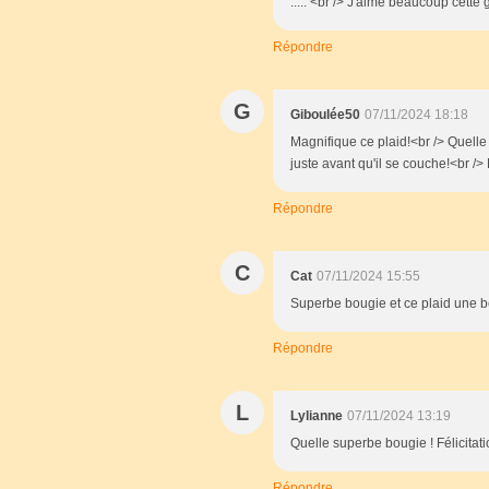
..... <br /> J'aime beaucoup cette gri
Répondre
G
Giboulée50
07/11/2024 18:18
Magnifique ce plaid!<br /> Quelle 
juste avant qu'il se couche!<br /> 
Répondre
C
Cat
07/11/2024 15:55
Superbe bougie et ce plaid une b
Répondre
L
Lylianne
07/11/2024 13:19
Quelle superbe bougie ! Félicitati
Répondre