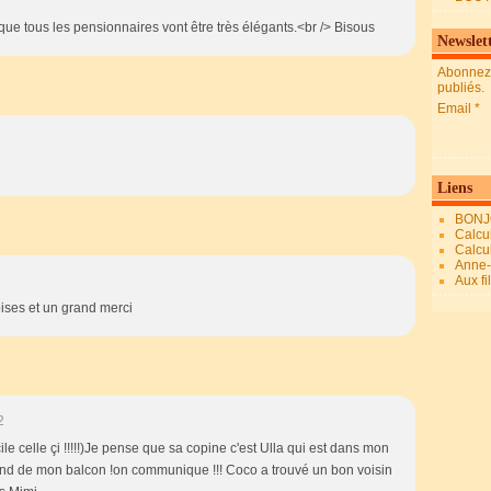
que tous les pensionnaires vont être très élégants.<br /> Bisous
Newslet
Abonnez-
publiés.
Email
Liens
BONJ
Calcul
Calcul
Anne-M
Aux fi
bises et un grand merci
2
cile celle çi !!!!!)Je pense que sa copine c'est Ulla qui est dans mon
épond de mon balcon !on communique !!! Coco a trouvé un bon voisin