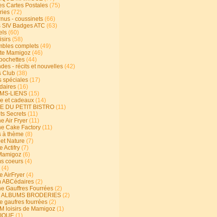
s Cartes Postales
(75)
ries
(72)
rnus - coussinets
(66)
 SIV Badges ATC
(63)
els
(60)
isirs
(58)
bles complets
(49)
te Mamigoz
(46)
-pochettes
(44)
es - récits et nouvelles
(42)
 Club
(38)
s spéciales
(17)
aires
(16)
MS-LIENS
(15)
ie et cadeaux
(14)
E DU PETIT BISTRO
(11)
ts Secrets
(11)
e Air Fryer
(11)
ne Cake Factory
(11)
s à thème
(8)
 et Nature
(7)
e Actifry
(7)
Mamigoz
(6)
s coeurs
(4)
(4)
e AirFryer
(4)
 ABCédaires
(2)
ne Gauffres Fourrées
(2)
E ALBUMS BRODERIES
(2)
e gaufres fourrées
(2)
 loisirs de Mamigoz
(1)
IQUE
(1)