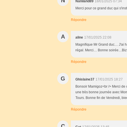
N
Naniland89
18/01/2025 07:34
Merci pour ce grand duc qui s'inst
Répondre
A
aline
17/01/2025 22:08
Magnifique Mr Grand duc.... J'ai h
régal. Merci.... Bonne soirée....Biz
Répondre
G
Ghislaine37
17/01/2025 18:27
Bonsoir Mamigoz<br /> Merci de ce 
une très bonne journée avec Mon 
Tours. Bonne fin de Vendredi, bien
Répondre
C