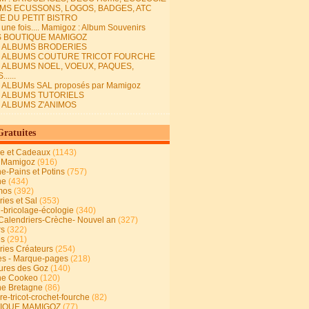
MS ECUSSONS, LOGOS, BADGES, ATC
E DU PETIT BISTRO
it une fois.... Mamigoz : Album Souvenirs
S BOUTIQUE MAMIGOZ
E ALBUMS BRODERIES
E ALBUMS COUTURE TRICOT FOURCHE
E ALBUMS NOEL, VOEUX, PAQUES,
.....
 ALBUMs SAL proposés par Mamigoz
E ALBUMS TUTORIELS
E ALBUMS Z'ANIMOS
Gratuites
ie et Cadeaux
(1143)
 Mamigoz
(916)
ne-Pains et Potins
(757)
ne
(434)
mos
(392)
ies et Sal
(353)
n-bricolage-écologie
(340)
Calendriers-Crèche- Nouvel an
(327)
rs
(322)
es
(291)
ries Créateurs
(254)
s - Marque-pages
(218)
ures des Goz
(140)
ne Cookeo
(120)
ne Bretagne
(86)
e-tricot-crochet-fourche
(82)
IQUE MAMIGOZ
(77)