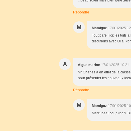
.. beau soleil mais bien gelé .bis
Répondre
M
Mamigoz
17/01/2025 12
Tout pareil ici; les toits
discutions avec Ulla !<b
A
Aigue marine
17/01/2025 10:21
Mr Charles a en effet de la classe
pour présenter les nouveaux locat
Répondre
M
Mamigoz
17/01/2025 10
Merci beaucoup<br /> Bi