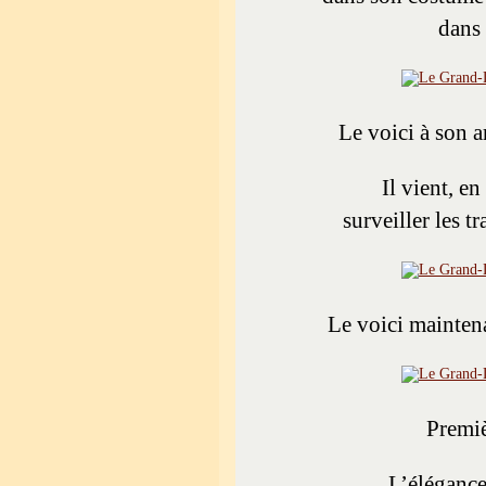
dans 
Le voici à son a
Il vient, e
surveiller les tr
Le voici maintena
Premiè
L’élégance 