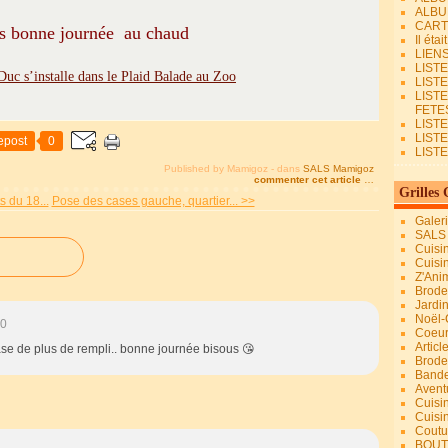
ALBU
CART
s bonne journée au chaud
Il éta
LIEN
LIST
LIST
LIST
FETES.
LISTE
LIST
epost
0
LIST
Published by Mamigoz
-
dans
SALS Mamigoz
commenter cet article
…
Grilles 
 du 18...
Pose des cases gauche, quartier... >>
Galer
SALS
Cuisi
Cuisi
Z'Ani
Broder
Jardi
Noël-
30
Coeu
Articl
se de plus de rempli.. bonne journée bisous 😘
Brode
Bande
Avent
Cuisi
Cuisi
Coutur
BOUT