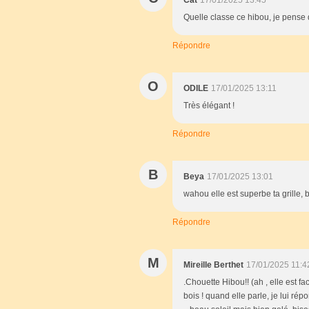
Cat
17/01/2025 13:45
Quelle classe ce hibou, je pense 
Répondre
O
ODILE
17/01/2025 13:11
Très élégant !
Répondre
B
Beya
17/01/2025 13:01
wahou elle est superbe ta grille, 
Répondre
M
Mireille Berthet
17/01/2025 11:4
.Chouette Hibou!! (ah , elle est fa
bois ! quand elle parle, je lui r