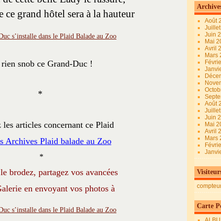
Archive
de ce grand hôtel sera à la hauteur
Août 
Juille
Juin 
Mai 
Avril
Mars
rien snob ce Grand-Duc !
Févri
Janvi
Déce
Nove
Octob
*
Sept
Août 
Juille
Juin 
 les articles concernant ce Plaid
Mai 
Avril
Mars
 Archives Plaid balade au Zoo
Févri
Janvi
*
 le brodez, partagez vos avancées
Visiteur
compteu
alerie en envoyant vos photos à
Carte Pe
ALBU