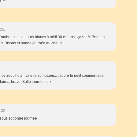
es.Mimi
:31
 à l'ombre sont toujours blancs à midi 30 c'est fou ça<br /> Bonnes
r /> Bisous et bonne journée au chaud
, ce zoo / hôtel, va être somptueux, j'adore le petit commentaire
aires, bravo. Belle journée, biz
:32
sous et bonne journée