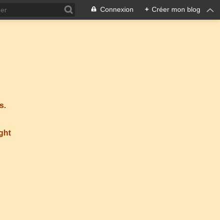
Connexion
+
Créer mon blog
s.
ight