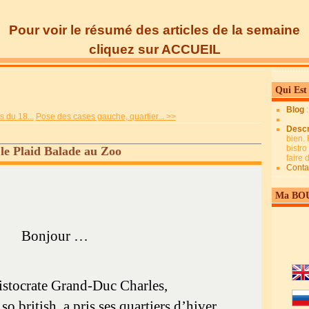
Pour voir le résumé des articles de la semaine
cliquez sur ACCUEIL
Qui Est
Blog
 du 18...
Pose des cases gauche, quartier... >>
Descr
bien. 
bistro
 le Plaid Balade au Zoo
faire
Conta
Ma BO
Bonjour …
ristocrate Grand-Duc Charles,
o british, a pris ses quartiers d’hiver