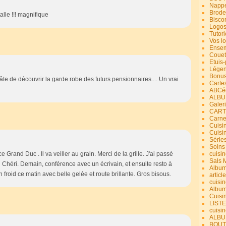
Nappe
Brode
alle !!! magnifique
Bisco
Logos
Tutori
Vos lo
Ensem
Couet
Etuis
Légend
Bonus
âte de découvrir la garde robe des futurs pensionnaires.... Un vrai
Carte
ABCéd
ALBU
Galer
CART
Carne
Cuisin
Cuisi
Série
Soins
Grand Duc . Il va veiller au grain. Merci de la grille. J'ai passé
cuisin
Sals 
Chéri. Demain, conférence avec un écrivain, et ensuite resto à
Album
 froid ce matin avec belle gelée et route brillante. Gros bisous.
article
cuisin
Album
Cuisi
LIST
cuisin
ALBUM
BOUT