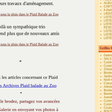
eurs travaux d'aménagement.
ALBU
CART
Il éta
LIEN
LIST
LIST
LIST
ilà un sympathique trio
FETES.
LISTE
end plus que de nouveaux amis
LIST
LIST
Grilles 
Galer
SALS
*
Cuisi
Cuisi
Z'Ani
Broder
Jardi
 les articles concernant ce Plaid
Noël-
Coeu
 Archives Plaid balade au Zoo
Articl
Brode
*
Bande
Avent
 le brodez, partagez vos avancées
Cuisi
Cuisi
Coutur
alerie en envoyant vos photos à
BOUT