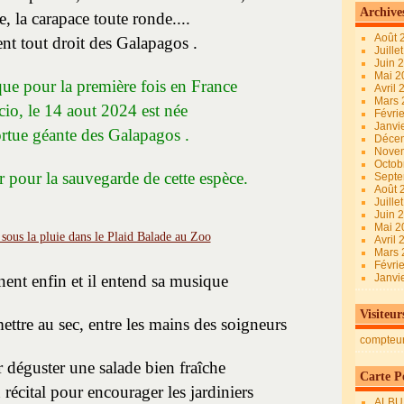
Archive
lle, la carapace toute ronde....
Août 
ent tout droit des Galapagos .
Juille
Juin 
Mai 
ue pour la première fois en France
Avril
Mars
cio, le 14 aout 2024 est née
Févri
Janvi
ortue géante des Galapagos .
Déce
Nove
Octob
r pour la sauvegarde de cette espèce.
Sept
Août 
Juille
Juin 
Mai 
Avril
Mars
Févri
gnent enfin et il entend sa musique
Janvi
Visiteur
ettre au sec, entre les mains des soigneurs
compteu
 déguster une salade bien fraîche
Carte Pe
n récital pour encourager les jardiniers
ALBU