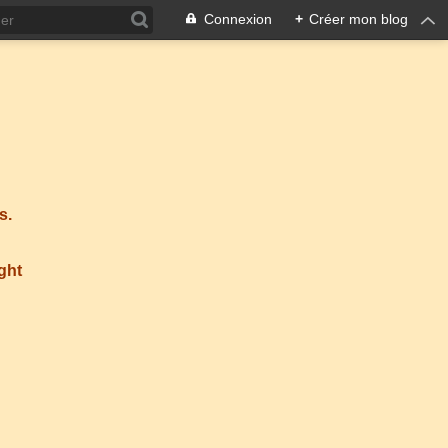
Connexion
+
Créer mon blog
s.
ight