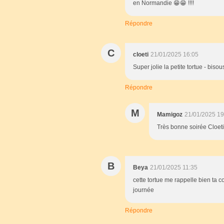
en Normandie 😁😁 !!!!
Répondre
C
cloeti
21/01/2025 16:05
Super jolie la petite tortue - biso
Répondre
M
Mamigoz
21/01/2025 19
Très bonne soirée Cloeti
B
Beya
21/01/2025 11:35
cette tortue me rappelle bien ta co
journée
Répondre