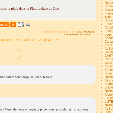
Nappe
Brode
Bisco
Logos
Tutori
Vos lo
Ensem
epost
0
Couet
Etuis
Published by Mamigoz
-
dans
SALS Mamigoz
Légend
commenter cet article
…
Bonus
aud sur le...
Votre Galerie du 20 janvier... >>
Carte
ABCéd
ALBU
Galer
CART
Carne
Cuisin
Cuisi
Série
Soins
cuisin
chapeau et son parapluie.<br /> bisous
Sals 
Album
article
cuisin
Album
Cuisi
LIST
cuisin
ALBUM
n !! Merci de nous envoyer ta pluie : c'est pour demain chez nous
BOUT