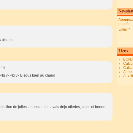
Newslet
Abonnez-
publiés.
Email
us bisous
Liens
BONJ
Calcul
Calcul
:19
Anne-M
<br /> <br /> Bisous bien au chaud
Aux fi
llection de jolies tortues que tu avais déjà offertes, bises et bonne