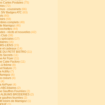
s Cartes Postales
(75)
ries
(72)
rnus - coussinets
(66)
 SIV Badges ATC
(63)
els
(60)
isirs
(58)
bles complets
(49)
te Mamigoz
(46)
-pochettes
(44)
es - récits et nouvelles
(42)
 Club
(38)
s spéciales
(17)
aires
(16)
MS-LIENS
(15)
ie et cadeaux
(14)
E DU PETIT BISTRO
(11)
ts Secrets
(11)
e Air Fryer
(11)
ne Cake Factory
(11)
s à thème
(8)
 et Nature
(7)
e Actifry
(7)
Mamigoz
(6)
s coeurs
(4)
(4)
e AirFryer
(4)
 ABCédaires
(2)
ne Gauffres Fourrées
(2)
E ALBUMS BRODERIES
(2)
e gaufres fourrées
(2)
 loisirs de Mamigoz
(1)
IQUE
(1)