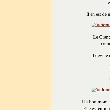
e
Il en est de
Le Grand
comm
Il devine
Un bon moment 
Elle est enfin 