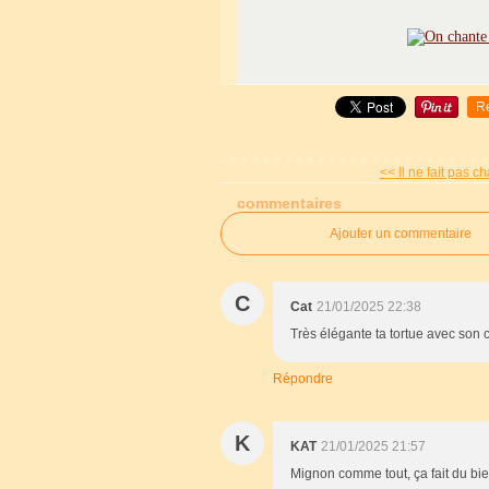
R
<< Il ne fait pas ch
commentaires
Ajouter un commentaire
C
Cat
21/01/2025 22:38
Très élégante ta tortue avec son 
Répondre
K
KAT
21/01/2025 21:57
Mignon comme tout, ça fait du bie