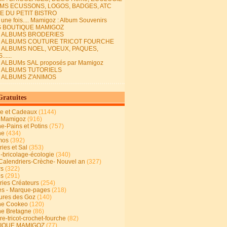
MS ECUSSONS, LOGOS, BADGES, ATC
E DU PETIT BISTRO
it une fois.... Mamigoz : Album Souvenirs
S BOUTIQUE MAMIGOZ
E ALBUMS BRODERIES
E ALBUMS COUTURE TRICOT FOURCHE
E ALBUMS NOEL, VOEUX, PAQUES,
.....
 ALBUMs SAL proposés par Mamigoz
E ALBUMS TUTORIELS
E ALBUMS Z'ANIMOS
Gratuites
ie et Cadeaux
(1144)
 Mamigoz
(916)
ne-Pains et Potins
(757)
ne
(434)
mos
(392)
ies et Sal
(353)
n-bricolage-écologie
(340)
Calendriers-Crèche- Nouvel an
(327)
rs
(322)
es
(291)
ries Créateurs
(254)
s - Marque-pages
(218)
ures des Goz
(140)
ne Cookeo
(120)
ne Bretagne
(86)
e-tricot-crochet-fourche
(82)
IQUE MAMIGOZ
(77)