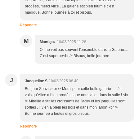
c'est très agréable de contempler la totalité des cases
brodées, merci Alice . La galerie est bien fournie c'est
magique. Bonne journée à toi et bisous.
Répondre
M
Mamigoz
10/03/2025 11:28
On ne voit pas souvent l'ensemble dans la Galerie....
C'est superbe<br /> Bisous, belle journée
J
Jacqueline S
10/03/2025 08:40
Bonjour Soazic <br /> Merci pour cette belle galerie . . . Je
vois qu’Alice a bien brodé et que nous attendons la suite ! <br
/> Mireille a fait les croissants de Jacky et les jonquilles sont
sorties , il y en a plein les bois et dans mon jardin.<br />
Bonne journée à toutes et gros bisous.
Répondre