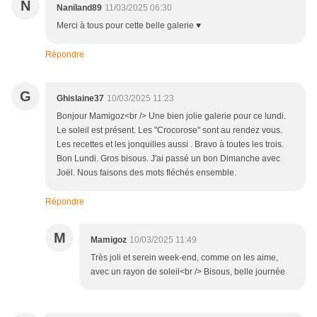
N
Naniland89
11/03/2025 06:30
Merci à tous pour cette belle galerie ♥
Répondre
G
Ghislaine37
10/03/2025 11:23
Bonjour Mamigoz<br /> Une bien jolie galerie pour ce lundi.
Le soleil est présent. Les "Crocorose" sont au rendez vous.
Les recettes et les jonquilles aussi . Bravo à toutes les trois.
Bon Lundi. Gros bisous. J'ai passé un bon Dimanche avec
Joël. Nous faisons des mots fléchés ensemble.
Répondre
M
Mamigoz
10/03/2025 11:49
Très joli et serein week-end, comme on les aime,
avec un rayon de soleil<br /> Bisous, belle journée