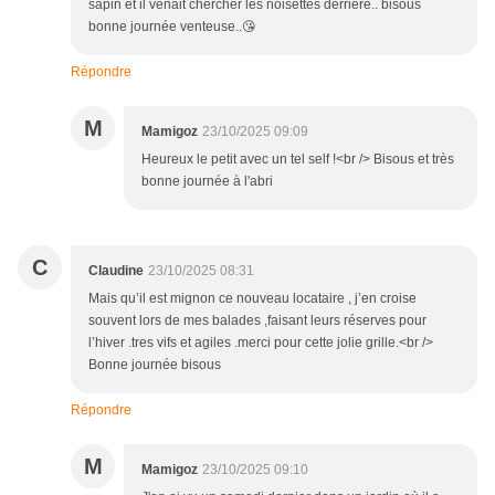
sapin et il venait chercher les noisettes derrière.. bisous
bonne journée venteuse..😘
Répondre
M
Mamigoz
23/10/2025 09:09
Heureux le petit avec un tel self !<br /> Bisous et très
bonne journée à l'abri
C
Claudine
23/10/2025 08:31
Mais qu’il est mignon ce nouveau locataire , j’en croise
souvent lors de mes balades ,faisant leurs réserves pour
l’hiver .tres vifs et agiles .merci pour cette jolie grille.<br />
Bonne journée bisous
Répondre
M
Mamigoz
23/10/2025 09:10