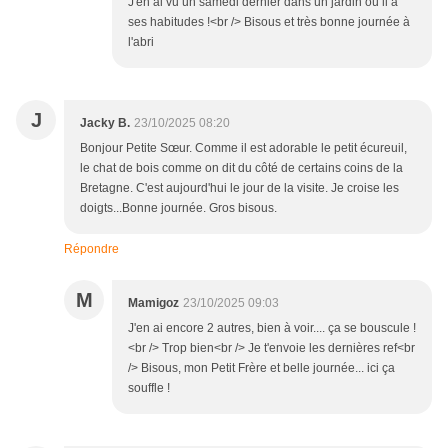
J'en ai vu un samedi dernier dans un jardin où il a
ses habitudes !<br /> Bisous et très bonne journée à
l'abri
J
Jacky B.
23/10/2025 08:20
Bonjour Petite Sœur. Comme il est adorable le petit écureuil,
le chat de bois comme on dit du côté de certains coins de la
Bretagne. C'est aujourd'hui le jour de la visite. Je croise les
doigts...Bonne journée. Gros bisous.
Répondre
M
Mamigoz
23/10/2025 09:03
J'en ai encore 2 autres, bien à voir.... ça se bouscule !
<br /> Trop bien<br /> Je t'envoie les dernières ref<br
/> Bisous, mon Petit Frère et belle journée... ici ça
souffle !