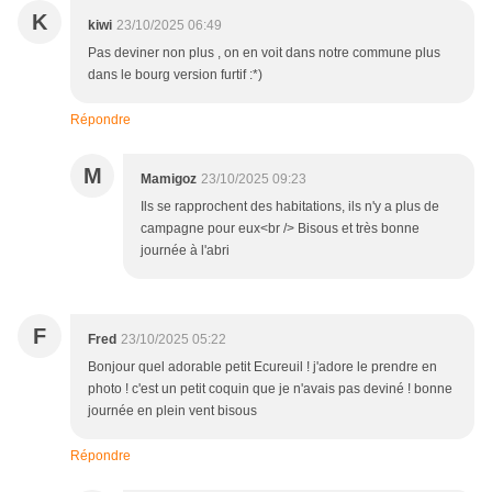
K
kiwi
23/10/2025 06:49
Pas deviner non plus , on en voit dans notre commune plus
dans le bourg version furtif :*)
Répondre
M
Mamigoz
23/10/2025 09:23
Ils se rapprochent des habitations, ils n'y a plus de
campagne pour eux<br /> Bisous et très bonne
journée à l'abri
F
Fred
23/10/2025 05:22
Bonjour quel adorable petit Ecureuil ! j'adore le prendre en
photo ! c'est un petit coquin que je n'avais pas deviné ! bonne
journée en plein vent bisous
Répondre