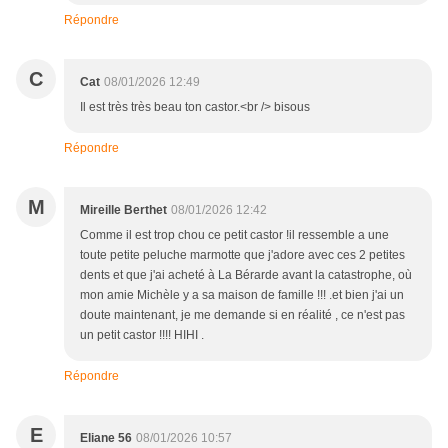
Répondre
C
Cat
08/01/2026 12:49
Il est très très beau ton castor.<br /> bisous
Répondre
M
Mireille Berthet
08/01/2026 12:42
Comme il est trop chou ce petit castor !il ressemble a une
toute petite peluche marmotte que j'adore avec ces 2 petites
dents et que j'ai acheté à La Bérarde avant la catastrophe, où
mon amie Michèle y a sa maison de famille !!! .et bien j'ai un
doute maintenant, je me demande si en réalité , ce n'est pas
un petit castor !!!! HIHI .
Répondre
E
Eliane 56
08/01/2026 10:57