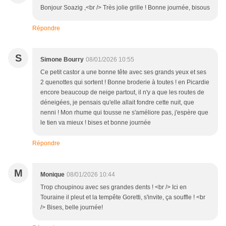
Bonjour Soazig ,<br /> Très jolie grille ! Bonne journée, bisous
Répondre
S
Simone Bourry
08/01/2026 10:55
Ce petit castor a une bonne tête avec ses grands yeux et ses
2 quenottes qui sortent ! Bonne broderie à toutes ! en Picardie
encore beaucoup de neige partout, il n'y a que les routes de
déneigées, je pensais qu'elle allait fondre cette nuit, que
nenni ! Mon rhume qui tousse ne s'améliore pas, j'espère que
le tien va mieux ! bises et bonne journée
Répondre
M
Monique
08/01/2026 10:44
Trop choupinou avec ses grandes dents ! <br /> Ici en
Touraine il pleut et la tempête Goretti, s'invite, ça souffle ! <br
/> Bises, belle journée!