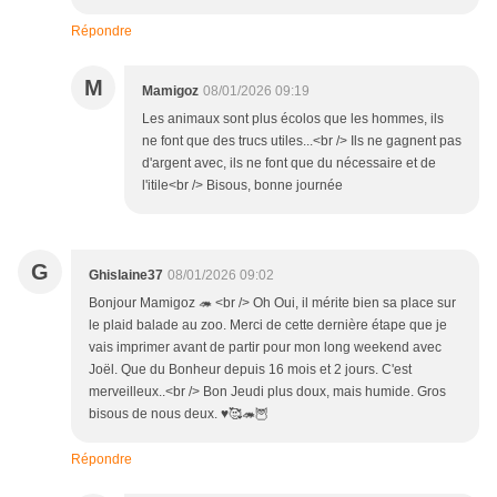
Répondre
M
Mamigoz
08/01/2026 09:19
Les animaux sont plus écolos que les hommes, ils
ne font que des trucs utiles...<br /> Ils ne gagnent pas
d'argent avec, ils ne font que du nécessaire et de
l'itile<br /> Bisous, bonne journée
G
Ghislaine37
08/01/2026 09:02
Bonjour Mamigoz 🦔 <br /> Oh Oui, il mérite bien sa place sur
le plaid balade au zoo. Merci de cette dernière étape que je
vais imprimer avant de partir pour mon long weekend avec
Joël. Que du Bonheur depuis 16 mois et 2 jours. C'est
merveilleux..<br /> Bon Jeudi plus doux, mais humide. Gros
bisous de nous deux. ♥️🥰🦔🦉
Répondre