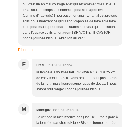
oui c'est un animal courageux et qui est vraiment très utile ! il
en a fallut du temps aux hommes pour s'en apercevoir
(comme d'habitude) ! heureusement maintenant il est protégé
et ils nous montrent ce qu'ils sont capables de faire et le faire
bien pour eux et pour tous les autres animaux qui s'installent
dans l'espace qu'ils aménagent ! BRAVO PETIT CASTOR !
bonne journée bisous ! Attention au vent !
Répondre
F
Fred
10/01/2026 05:24
la tempête a soufflée fort 147 km/h à CAEN à 25 km
de chez moi ! nous n'avons pratiquement pas dormis
de la nuit ! mais heureusement pas de dégâts ! nous
avions tout ranger ! bonne journée bisous
M
Mamigoz
08/01/2026 09:10
Le vent de la mer, n'arrive pas jusqu'ici.... mais gare à
la tempête par chez toi<br /> Bisous, bonne journée