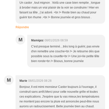
Un castor , tout mignon . Voilà une case bien remplie , longue
à broder mais un vrai plaisir de la voir se construire ! Hier en
faisant sa tête , j’ai adoré. <br /> Reste bien au chaud pour
guérir ton rhume .<br /> Bonne journée et gros bisous .
Répondre
M
Mamigoz
08/01/2026 08:59
C'est presque terminé....très long à guérir, pas envie
d'en remettre une couche<br /> Je retourne dès que
possible sous la couette<br /> Une joi=lie petite tête
bien ronde<br /> Bisous, bonne journée
M
Marie
08/01/2026 08:28
Bonjour, Il est mimi monsieur Castor toujours à l'ouvrage, il
construit sans arrêt.Merci pour cette nouvelle grille et toutes
ces explications. J'espère que tu vas mieux,les températures
ne montent pas encore la pluie est annoncée peut-être nous
aurons un radoucissement. Belle journée bien au chaud.