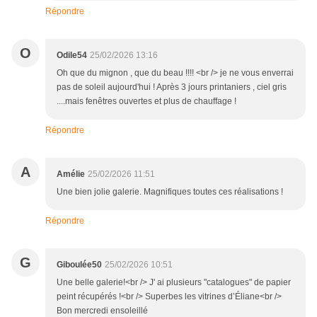
Répondre
O
Odile54
25/02/2026 13:16
Oh que du mignon , que du beau !!!! <br /> je ne vous enverrai
pas de soleil aujourd'hui ! Après 3 jours printaniers , ciel gris
....mais fenêtres ouvertes et plus de chauffage !
Répondre
A
Amélie
25/02/2026 11:51
Une bien jolie galerie. Magnifiques toutes ces réalisations !
Répondre
G
Giboulée50
25/02/2026 10:51
Une belle galerie!<br /> J' ai plusieurs "catalogues" de papier
peint récupérés !<br /> Superbes les vitrines d’Éliane<br />
Bon mercredi ensoleillé