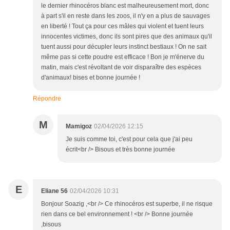
le dernier rhinocéros blanc est malheureusement mort, donc
à part s'il en reste dans les zoos, il n'y en a plus de sauvages
en liberté ! Tout ça pour ces mâles qui violent et tuent leurs
innocentes victimes, donc ils sont pires que des animaux qu'il
tuent aussi pour décupler leurs instinct bestiaux ! On ne sait
même pas si cette poudre est efficace ! Bon je m'énerve du
matin, mais c'est révoltant de voir disparaître des espèces
d'animaux! bises et bonne journée !
Répondre
M
Mamigoz
02/04/2026 12:15
Je suis comme toi, c'est pour cela que j'ai peu
écrit<br /> Bisous et très bonne journée
E
Eliane 56
02/04/2026 10:31
Bonjour Soazig ,<br /> Ce rhinocéros est superbe, il ne risque
rien dans ce bel environnement ! <br /> Bonne journée
,bisous