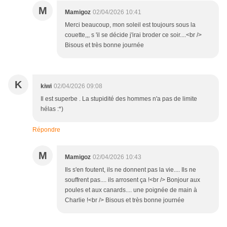
M
Mamigoz
02/04/2026 10:41
Merci beaucoup, mon soleil est toujours sous la
couette,,, s 'il se décide j'irai broder ce soir....<br />
Bisous et très bonne journée
K
kiwi
02/04/2026 09:08
Il est superbe . La stupidité des hommes n'a pas de limite
hélas :*)
Répondre
M
Mamigoz
02/04/2026 10:43
Ils s'en foutent, ils ne donnent pas la vie.... Ils ne
souffrent pas.... ils arrosent ça !<br /> Bonjour aux
poules et aux canards.... une poignée de main à
Charlie !<br /> Bisous et très bonne journée