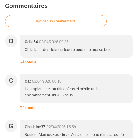
Commentaires
Ajouter un commentaire
O
Odile54
03/04/2026 09:36
Oh là là !!!! des fleurs si légère pour une grosse bête !
Répondre
C
Cat
03/04/2026 00:18
Il est splendide ton rhinocéros et mérite un bel
environnement.<br /> Bisous
Répondre
G
Ghislaine37
02/04/2026 15:59
Bonjour Mamigoz 🦔 <br /> Merci de ce beau rhinocéros. Je