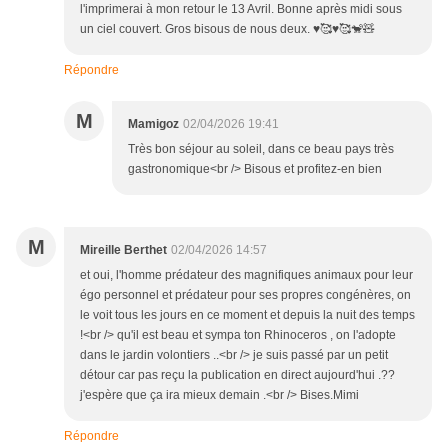
l'imprimerai à mon retour le 13 Avril. Bonne après midi sous
un ciel couvert. Gros bisous de nous deux. ♥️🥰♥️🥰🐒🧸
Répondre
M
Mamigoz
02/04/2026 19:41
Très bon séjour au soleil, dans ce beau pays très
gastronomique<br /> Bisous et profitez-en bien
M
Mireille Berthet
02/04/2026 14:57
et oui, l'homme prédateur des magnifiques animaux pour leur
égo personnel et prédateur pour ses propres congénères, on
le voit tous les jours en ce moment et depuis la nuit des temps
!<br /> qu'il est beau et sympa ton Rhinoceros , on l'adopte
dans le jardin volontiers ..<br /> je suis passé par un petit
détour car pas reçu la publication en direct aujourd'hui .??
j'espère que ça ira mieux demain .<br /> Bises.Mimi
Répondre