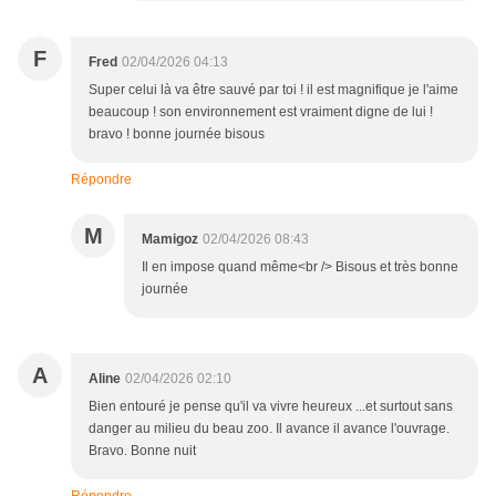
F
Fred
02/04/2026 04:13
Super celui là va être sauvé par toi ! il est magnifique je l'aime
beaucoup ! son environnement est vraiment digne de lui !
bravo ! bonne journée bisous
Répondre
M
Mamigoz
02/04/2026 08:43
Il en impose quand même<br /> Bisous et très bonne
journée
A
Aline
02/04/2026 02:10
Bien entouré je pense qu'il va vivre heureux ...et surtout sans
danger au milieu du beau zoo. Il avance il avance l'ouvrage.
Bravo. Bonne nuit