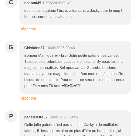
C
chantal45
10/06/2026 09:49
quelle belle galerie ! bravo à toutes et à Jacky pour le mug !
bonne journée, amicalement
Répondre
G
Ghislaine37
10/06/2026 09:46
Bonjour Mamigoz 🦔 <br /> Jolie petite galerie très variée.
Très belles broderie de Lucette, de josiane. Sympas les jolis
mugs personnalisés. Bel épouvantail. Superbe broderie
diamant, avec ce magnifique lion. Bon mercredi à toutes. Gros
bisous de nous deux. Pour nous , ce sera resto en amoureux
pour fêter mes 70 ans. ♥️🥰♥️🥰🐒🧸
Répondre
P
pecelelette32
10/06/2026 09:45
Cette jolie galerie n'est pas si petite, Jacky a de multiples
talents, il dessine très bien en plus d'être un bon poète , j'ai