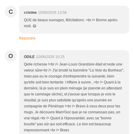
C
cristine
10/06/2026 13:58
QUE de beaux ouvrages, félicitations. <br /> Bonne après-
midi. 😃
Répondre
O
ODILE
10/06/2026 10:25
Qelle richesse !<br /> Jean-Louis Grandsire était et reste une
valeur sûre<br /> J'ai brodé la bannière "La Voie du Bonheur",
mais pas eu le courage d'entreprendre la suivante, bien
qu'elle soit bien tentante. ! Affaire à suivre...<br /> Quant à la
dernière, là je suis en plein ménage (je pianote en attendant
que le carrelage sèche), et j'avoue que lorsque je vois le
résultat, je suis plus satisfaite qu'après une journée en
compagnie de Pénélope !<br /> Bravo à vous deux pour les
mugs. Je découvre Mam'Goz que je ne connaissais pas, un
vrai régal.<br /> Quant à l'épouvantail, avec sa "bonne
bouille" pas sûr qui soit efficace. Le lion est beaucoup
impressionnant.<br /> Bises