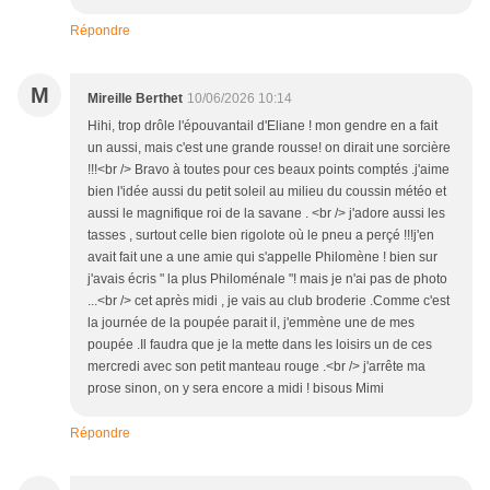
Répondre
M
Mireille Berthet
10/06/2026 10:14
Hihi, trop drôle l'épouvantail d'Eliane ! mon gendre en a fait
un aussi, mais c'est une grande rousse! on dirait une sorcière
!!!<br /> Bravo à toutes pour ces beaux points comptés .j'aime
bien l'idée aussi du petit soleil au milieu du coussin météo et
aussi le magnifique roi de la savane . <br /> j'adore aussi les
tasses , surtout celle bien rigolote où le pneu a perçé !!!j'en
avait fait une a une amie qui s'appelle Philomène ! bien sur
j'avais écris " la plus Philoménale "! mais je n'ai pas de photo
...<br /> cet après midi , je vais au club broderie .Comme c'est
la journée de la poupée parait il, j'emmène une de mes
poupée .Il faudra que je la mette dans les loisirs un de ces
mercredi avec son petit manteau rouge .<br /> j'arrête ma
prose sinon, on y sera encore a midi ! bisous Mimi
Répondre