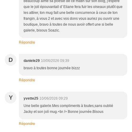
beaucoup aimé sa poésie de ce matin sur son blog, j'espère
que le joli épouvantail d' Eliane fera fuir les oiseaux plutôt que
les attirer, ton mug fait une belle concurrence à ceux de ton
frangin, à vous 2 et avec vos dons vous auriez pu ouvrir une
boutique, bravo à toutes de nous avoir offert une si belle
galerie, bisous Soazic.
Répondre
D
daniele29
10/06/2026 09:39
bravo à toutes bonne journée bizzz
Répondre
Y
yvette25
10/06/2026 09:29
Une belle galerie.Mes compliments à toutes,sans oublié
Jacky et son joli mug.<br /> Bonne journée.Bisous
Répondre