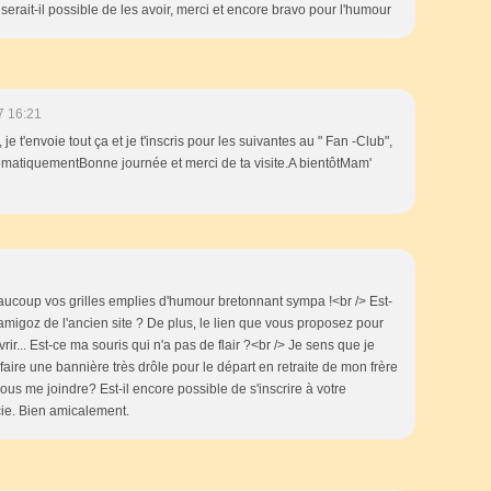
 serait-il possible de les avoir, merci et encore bravo pour l'humour
7 16:21
 t'envoie tout ça et je t'inscris pour les suivantes au " Fan -Club",
tomatiquementBonne journée et merci de ta visite.A bientôtMam'
beaucoup vos grilles emplies d'humour bretonnant sympa !<br /> Est-
 Mamigoz de l'ancien site ? De plus, le lien que vous proposez pour
vrir... Est-ce ma souris qui n'a pas de flair ?<br /> Je sens que je
faire une bannière très drôle pour le départ en retraite de mon frère
ous me joindre? Est-il encore possible de s'inscrire à votre
cie. Bien amicalement.