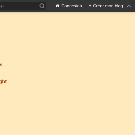
Connexion
+
Créer mon blog
s.
ight