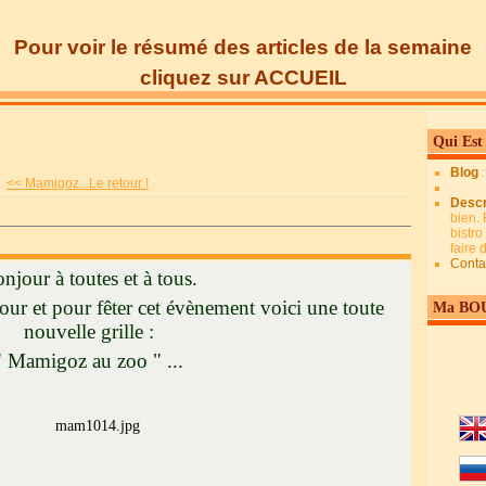
Pour voir le résumé des articles de la semaine
cliquez sur ACCUEIL
Qui Est
Blog
<< Mamigoz...Le retour !
Descr
bien. 
bistro
faire
Conta
njour à toutes et à tous.
our et pour fêter cet évènement voici une toute
Ma BO
nouvelle grille :
" Mamigoz au zoo " ...