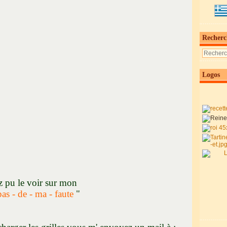
Recherc
Logos
z pu le voir sur mon
pas - de - ma - faute
"