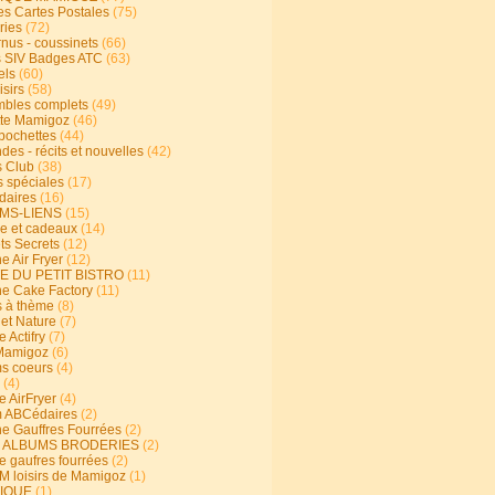
s Cartes Postales
(75)
ries
(72)
rnus - coussinets
(66)
 SIV Badges ATC
(63)
els
(60)
isirs
(58)
bles complets
(49)
te Mamigoz
(46)
-pochettes
(44)
es - récits et nouvelles
(42)
 Club
(38)
s spéciales
(17)
aires
(16)
MS-LIENS
(15)
ie et cadeaux
(14)
ts Secrets
(12)
e Air Fryer
(12)
E DU PETIT BISTRO
(11)
ne Cake Factory
(11)
s à thème
(8)
 et Nature
(7)
e Actifry
(7)
Mamigoz
(6)
s coeurs
(4)
(4)
e AirFryer
(4)
 ABCédaires
(2)
ne Gauffres Fourrées
(2)
E ALBUMS BRODERIES
(2)
e gaufres fourrées
(2)
 loisirs de Mamigoz
(1)
IQUE
(1)