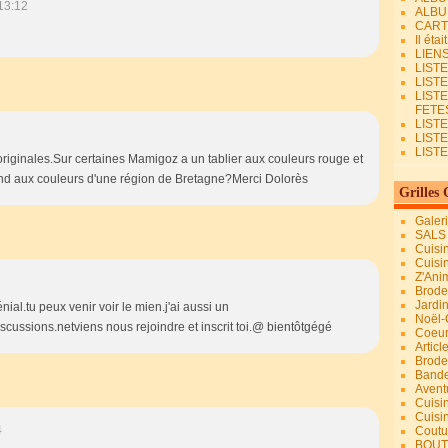
13:12
ALBU
CART
Il éta
LIEN
LIST
LIST
LIST
FETES.
LISTE
LIST
LIST
originales.Sur certaines Mamigoz a un tablier aux couleurs rouge et
ond aux couleurs d'une région de Bretagne?Merci Dolorès
Grilles 
Galer
SALS
Cuisi
Cuisi
Z'Ani
Broder
Jardi
génial.tu peux venir voir le mien.j'ai aussi un
Noël-
scussions.netviens nous rejoindre et inscrit toi.@ bientôtgégé
Coeu
Articl
Brode
Bande
Avent
Cuisi
Cuisi
4
Coutur
BOUT