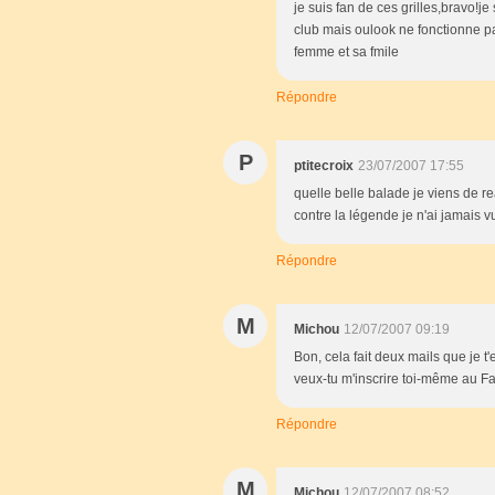
je suis fan de ces grilles,bravo!j
club mais oulook ne fonctionne pa
femme et sa fmile
Répondre
P
ptitecroix
23/07/2007 17:55
quelle belle balade je viens de real
contre la légende je n'ai jamais vu
Répondre
M
Michou
12/07/2007 09:19
Bon, cela fait deux mails que je 
veux-tu m'inscrire toi-même au 
Répondre
M
Michou
12/07/2007 08:52