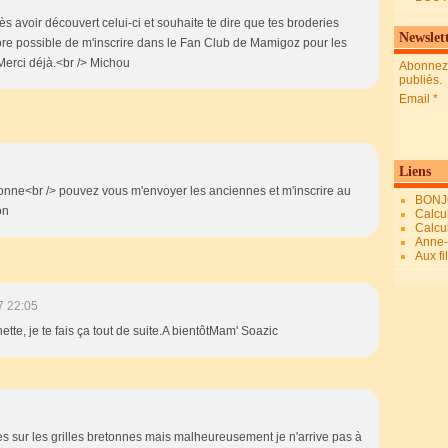
s avoir découvert celui-ci et souhaite te dire que tes broderies
Newslet
ore possible de m'inscrire dans le Fan Club de Mamigoz pour les
 Merci déjà.<br /> Michou
Abonnez-
publiés.
Email
Liens
etonne<br /> pouvez vous m'envoyer les anciennes et m'inscrire au
BONJ
on
Calcul
Calcul
Anne-M
Aux fi
7 22:05
te, je te fais ça tout de suite.A bientôtMam' Soazic
s sur les grilles bretonnes mais malheureusement je n'arrive pas à