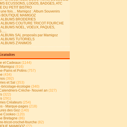
MS ECUSSONS, LOGOS, BADGES, ATC
E DU PETIT BISTRO
it une fois.... Mamigoz : Album Souvenirs
S BOUTIQUE MAMIGOZ
E ALBUMS BRODERIES
E ALBUMS COUTURE TRICOT FOURCHE
E ALBUMS NOEL, VOEUX, PAQUES,
.....
 ALBUMs SAL proposés par Mamigoz
E ALBUMS TUTORIELS
E ALBUMS Z'ANIMOS
Gratuites
ie et Cadeaux
(1144)
 Mamigoz
(916)
ne-Pains et Potins
(757)
ne
(434)
mos
(392)
ies et Sal
(353)
n-bricolage-écologie
(340)
Calendriers-Crèche- Nouvel an
(327)
rs
(322)
es
(291)
ries Créateurs
(254)
s - Marque-pages
(218)
ures des Goz
(140)
ne Cookeo
(120)
ne Bretagne
(86)
e-tricot-crochet-fourche
(82)
IQUE MAMIGOZ
(77)