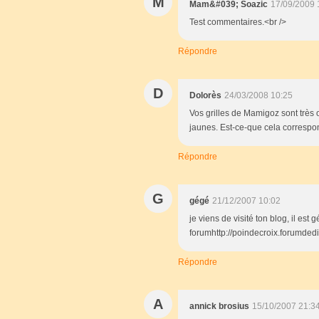
M
Mam&#039; Soazic
17/09/2009 
Test commentaires.<br />
Répondre
D
Dolorès
24/03/2008 10:25
Vos grilles de Mamigoz sont très 
jaunes. Est-ce-que cela corresp
Répondre
G
gégé
21/12/2007 10:02
je viens de visité ton blog, il est 
forumhttp://poindecroix.forumdedi
Répondre
A
annick brosius
15/10/2007 21:3