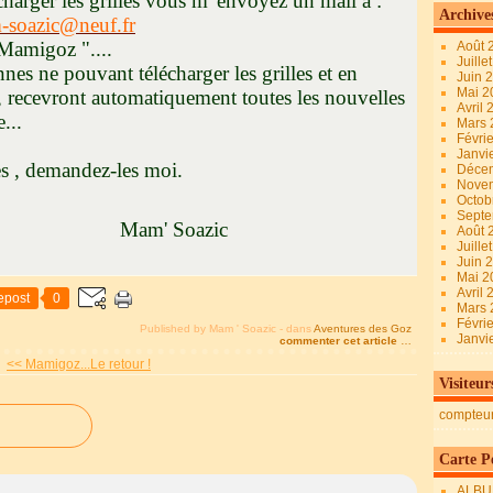
écharger les grilles vous m' envoyez un mail à :
Archive
m-soazic@neuf.fr
 Mamigoz "....
Août 
Juille
nnes ne pouvant télécharger les grilles et en
Juin 
Mai 
, recevront automatiquement toutes les nouvelles
Avril
...
Mars
Févri
Janvi
es , demandez-les moi.
Déce
Nove
Octob
Sept
Soazic
Août 
Juille
Juin 
Mai 
Avril
epost
0
Mars
Févri
Published by Mam ' Soazic
-
dans
Aventures des Goz
Janvi
commenter cet article
…
<< Mamigoz...Le retour !
Visiteur
compteu
Carte Pe
ALBU