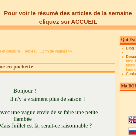
Pour voir le résumé des articles de la semaine
cliquez sur ACCUEIL
Qui Est
Blog
 et coussins...
Tableau : Ecrin de vagues >>
Descr
bien. 
bistro
ne en pochette
faire
Conta
Ma BO
Bonjour !
raiment plus de saison !
on avec une vague envie de se faire une petite
flambée !
est là, serait-ce raisonnable ?