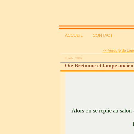
ACCUEIL
CONTACT
<< Verdure de Loire
4 juillet 2007
Oie Bretonne et lampe ancien
Il n'y a v
Alors on se replie au sal
Mais Juillet 