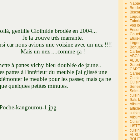
Nappe
Brode
Bisco
Logos
Tutori
Vos lo
ille Clothilde brodée en 2004...
Ensem
Couet
rouve très marrante.
Etuis
Légend
car nous avions une voisine avec un nez !!!!
Bonus
 nez ....comme ça !
Carte
ABCéd
ALBU
ette à pattes vichy bleu doublée de jaune..
Galer
CART
s pattes à l'intérieur du meuble j'ai glissé une
Carne
 démonter le meuble pour les passer, mais ça ne
Cuisin
Cuisi
ue quelques petites minutes.
Série
Soins
cuisin
Sals 
Album
article
cuisin
Album
Cuisi
LIST
cuisin
ALBUM
BOUT