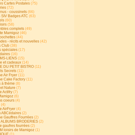
s Cartes Postales
(75)
ries
(72)
rnus - coussinets
(66)
 SIV Badges ATC
(63)
els
(60)
isirs
(58)
bles complets
(49)
te Mamigoz
(46)
-pochettes
(44)
es - récits et nouvelles
(42)
 Club
(38)
s spéciales
(17)
aires
(16)
MS-LIENS
(15)
ie et cadeaux
(14)
E DU PETIT BISTRO
(11)
ts Secrets
(11)
e Air Fryer
(11)
ne Cake Factory
(11)
s à thème
(8)
 et Nature
(7)
e Actifry
(7)
Mamigoz
(6)
s coeurs
(4)
(4)
e AirFryer
(4)
 ABCédaires
(2)
ne Gauffres Fourrées
(2)
E ALBUMS BRODERIES
(2)
e gaufres fourrées
(2)
 loisirs de Mamigoz
(1)
IQUE
(1)