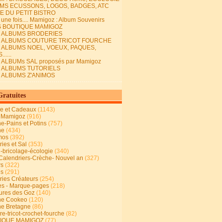
MS ECUSSONS, LOGOS, BADGES, ATC
E DU PETIT BISTRO
it une fois.... Mamigoz : Album Souvenirs
S BOUTIQUE MAMIGOZ
E ALBUMS BRODERIES
E ALBUMS COUTURE TRICOT FOURCHE
E ALBUMS NOEL, VOEUX, PAQUES,
.....
 ALBUMs SAL proposés par Mamigoz
E ALBUMS TUTORIELS
E ALBUMS Z'ANIMOS
Gratuites
ie et Cadeaux
(1143)
 Mamigoz
(916)
ne-Pains et Potins
(757)
ne
(434)
mos
(392)
ies et Sal
(353)
n-bricolage-écologie
(340)
Calendriers-Crèche- Nouvel an
(327)
rs
(322)
es
(291)
ries Créateurs
(254)
s - Marque-pages
(218)
ures des Goz
(140)
ne Cookeo
(120)
ne Bretagne
(86)
e-tricot-crochet-fourche
(82)
IQUE MAMIGOZ
(77)