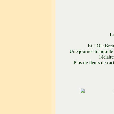
Le chat " zèbr
le chien " ja
Et l' Oie Bretonne (
Une journée tranquille 
l'éclair
Plus de fleurs de cac