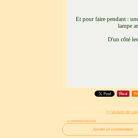
Et pour faire pendant : u
lampe an
D'un côté les zapet
Plus de rech
A bien
R
<< Verdure de Loire
commentaires
Ajouter un commentaire