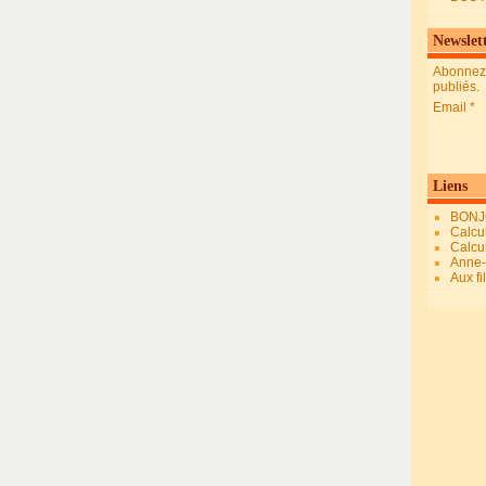
Newslet
Abonnez-
publiés.
Email
Liens
BONJ
Calcul
Calcul
Anne-M
Aux fi