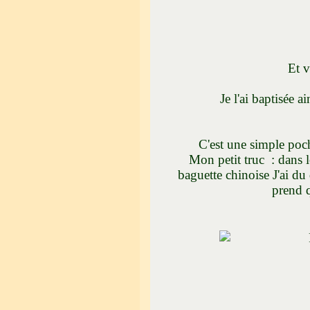
Et voilà, gent
Je la t
Je l'ai baptisée ainsi 
Mais un
C'est une simple poch
Mon petit truc : dans le
baguette chinoise J'ai du
prend q