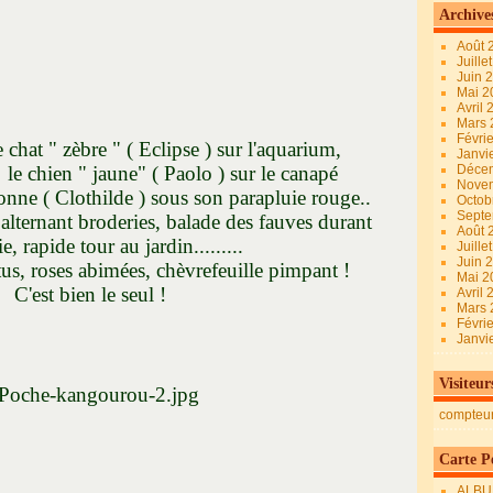
Archive
Août 
Juille
Juin 
Mai 
Avril
Mars
Févri
e " ( Eclipse ) sur l'aquarium,
Janvi
une" ( Paolo ) sur le canapé
Déce
Nove
 Clothilde ) sous son parapluie rouge..
Octob
Sept
alternant broderies, balade des fauves durant
Août 
cie, rapide tour au jardin.........
Juille
Juin 
tus, roses abimées, chèvrefeuille pimpant !
Mai 
C'est bien le seul !
Avril
Mars
Févri
Janvi
Visiteur
compteu
Carte Pe
ALBU