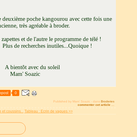
ne deuxième poche kangourou avec cette fois une
cienne, très agréable à broder.
tes et de l'autre le programme de télé !
erches inutiles...Quoique !
tôt avec du soleil
Mam' Soazic
epost
0
Published by Mam' Soazic
-
dans
Broderies
commenter cet article
…
 et coussins...
Tableau : Ecrin de vagues >>