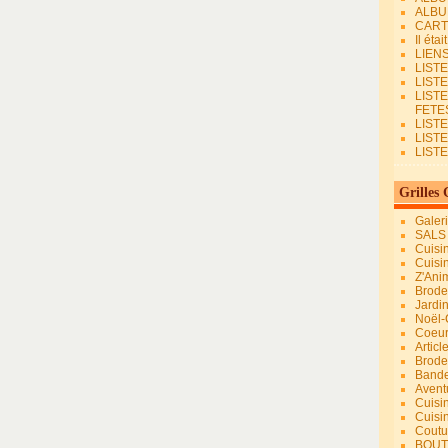
ALBU
CART
Il éta
LIEN
LIST
LIST
LIST
FETES.
LISTE
LIST
LIST
Grilles 
Galer
SALS
Cuisi
Cuisi
Z'Ani
Broder
Jardi
Noël-
Coeu
Articl
Brode
Bande
Avent
Cuisi
Cuisi
Coutur
BOUT