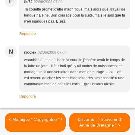
F
flo74
02/06/2008 07:04
Ta couette promet d'être magnifique, mais alors quel travail de
longue haleine. Bon courage pour la suite, mais je sais que tu
n'en manques pas. Bises.
Répondre
N
nicolek
02/06/2008 07:04
waouhhh quelle est belle ta couette,j'espère avoir le temps de
la faire un jour....il faudrait qu'il y ait moins de naissances,de
mariages et d'anniversaires dans mon entourage.....lol.....on
est revenu de chez les chtis hier soiraprès avoir assisté à une
communion bien de chez les chtis.....gros bisous nicole
Répondre
< Mamigoz " Copyrightée " !
Biscornu : " Souvenir d'
Anne de Bretagne " >