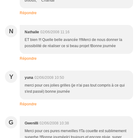
bisous, Chantal
Répondre
N
Nathalie
02/06/2008 11:16
ET bien !!! Quelle belle avancée !!!Merci de nous donner la
possibilité de réaliser ce si beau projet !Bonne journée
Répondre
Y
yuna
02/06/2008 10:50
merci pour ces jolies grilles (je n'ai pas tout compris à ce qui
s'est passé) bonne journée
Répondre
G
Gwenilli
02/06/2008 10:38
Merci pour ces pures merveilles !!Ta couette est sublimement
superbe !!Bonne journéeIci toujours et encore pluie, super