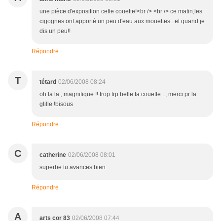
une pièce d'exposition cette couette!<br /> <br /> ce matin,les
cigognes ont apporté un peu d'eau aux mouettes...et quand je
dis un peu!!
Répondre
T
tétard
02/06/2008 08:24
oh la la , magnifique !! trop trp belle ta couette .., merci pr la
gtille !bisous
Répondre
C
catherine
02/06/2008 08:01
superbe tu avances bien
Répondre
A
arts cor 83
02/06/2008 07:44